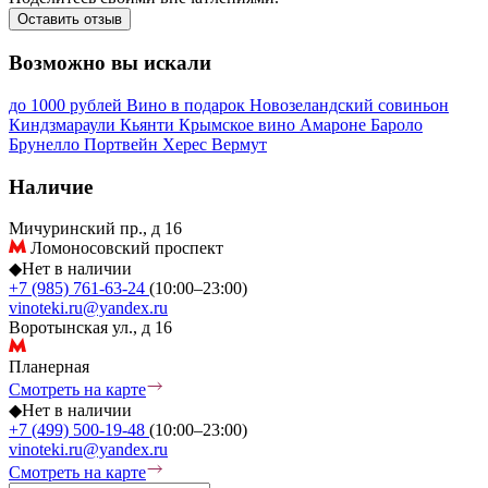
Оставить отзыв
Возможно вы искали
до 1000 рублей
Вино в подарок
Новозеландский совиньон
Киндзмараули
Кьянти
Крымское вино
Амароне
Бароло
Брунелло
Портвейн
Херес
Вермут
Наличие
Мичуринский пр., д 16
Ломоносовский проспект
◆
Нет в наличии
+7 (985) 761-63-24
(10:00–23:00)
vinoteki.ru@yandex.ru
Воротынская ул., д 16
Планерная
Смотреть на карте
◆
Нет в наличии
+7 (499) 500-19-48
(10:00–23:00)
vinoteki.ru@yandex.ru
Смотреть на карте