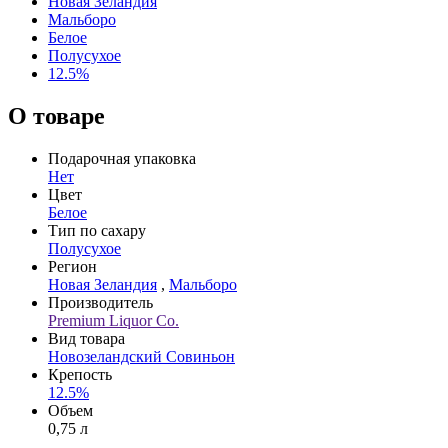
Новая Зеландия
Мальборо
Белое
Полусухое
12.5%
О товаре
Подарочная упаковка
Нет
Цвет
Белое
Тип по сахару
Полусухое
Регион
Новая Зеландия
,
Мальборо
Производитель
Premium Liquor Co.
Вид товара
Новозеландский Совиньон
Крепость
12.5%
Объем
0,75 л