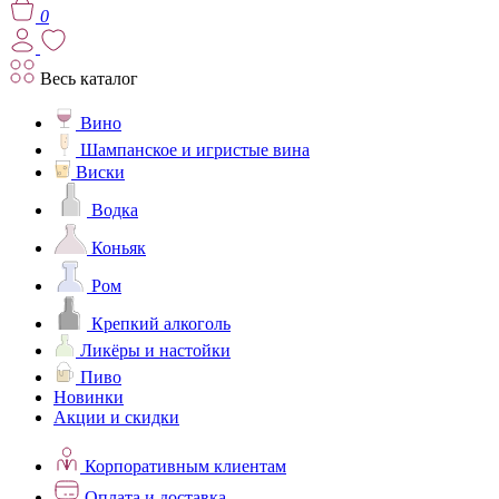
0
Весь каталог
Вино
Шампанское и игристые вина
Виски
Водка
Коньяк
Ром
Крепкий алкоголь
Ликёры и настойки
Пиво
Новинки
Акции и скидки
Корпоративным клиентам
Оплата и доставка