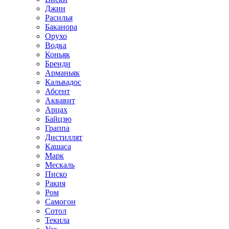
Джин
Расилья
Баканора
Орухо
Водка
Коньяк
Бренди
Арманьяк
Кальвадос
Абсент
Аквавит
Арцах
Байцзю
Граппа
Дистиллят
Кашаса
Марк
Мескаль
Писко
Ракия
Ром
Самогон
Сотол
Текила