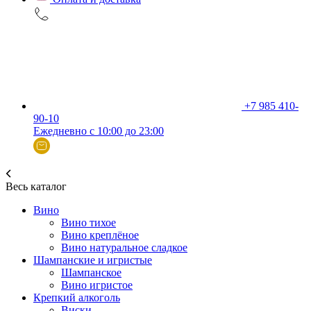
+7 985 410-
90-10
Ежедневно с 10:00 до 23:00
Весь каталог
Вино
Вино тихое
Вино креплёное
Вино натуральное сладкое
Шампанские и игристые
Шампанское
Вино игристое
Крепкий алкоголь
Виски