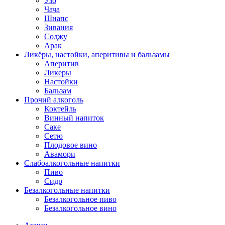
Узо
Чача
Шнапс
Зивания
Соджу
Арак
Ликёры, настойки, аперитивы и бальзамы
Аперитив
Ликеры
Настойки
Бальзам
Прочий алкоголь
Коктейль
Винный напиток
Саке
Сетю
Плодовое вино
Авамори
Слабоалкогольные напитки
Пиво
Сидр
Безалкогольные напитки
Безалкогольное пиво
Безалкогольное вино