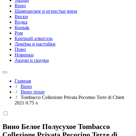
Акции
Вино
Шампанское и игристые вина
Виски
Водка
Коньяк
Ром
Крепкий алкоголь
Ликёры и настойки
Пиво
Новинки
Акции и скидки
Главная
/
Вино
/
Вино тихое
/
Tombacco Collezione Privata Pecorino Terre di Chieti
2021 0.75 л
Вино Белое Полусухое Tombacco
Collezione Privata Pecorino Terre di