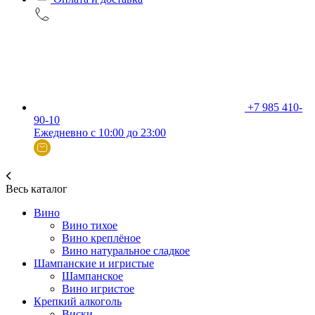
+7 985 410-
90-10
Ежедневно с 10:00 до 23:00
Весь каталог
Вино
Вино тихое
Вино креплёное
Вино натуральное сладкое
Шампанские и игристые
Шампанское
Вино игристое
Крепкий алкоголь
Виски