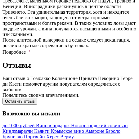
Требазелеге, маленьком городке недалеко от Падуи, Тревизо и
Венеции. Виноградники раскинулись в центре области
Тривенето. Эта удивительная территория, хотя и находится
очень близко к морю, защищена от ветра горными
пространствами и богата реками. В таких условиях лозы дают
щедрые урожаи, а вина получаются насыщенными и особенно
изысканными.
После длительной выдержки на осадке следует декантация,
розлив и краткое созревание в бутылках.
Подробнее
Отзывы
Ваш отзыв о Томбакко Коллеционе Привата Пекорино Терре
ди Кьети поможет другим покупателям определиться с
выбором.
Поделитесь своими впечатлениями.
Оставить отзыв
Возможно вы искали
до 1000 рублей
Вино в подарок
Новозеландский совиньон
Киндзмараули
Кьянти
Крымское вино
Амароне
Бароло
Брунелло
Портвейн
Херес
Вермут