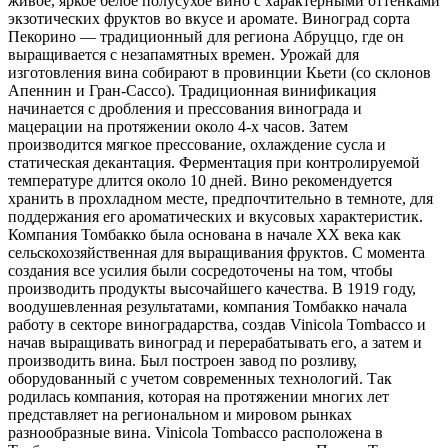
живое, яркое белое полусухое вино с характерными оттенками
экзотических фруктов во вкусе и аромате. Виноград сорта
Пекорино — традиционный для региона Абруццо, где он
выращивается с незапамятных времен. Урожай для
изготовления вина собирают в провинции Кьети (со склонов
Апеннин и Гран-Сассо). Традиционная винификация
начинается с дробления и прессования винограда и
мацерации на протяжении около 4-х часов. Затем
производится мягкое прессование, охлаждение сусла и
статическая декантация. Ферментация при контролируемой
температуре длится около 10 дней. Вино рекомендуется
хранить в прохладном месте, предпочтительно в темноте, для
поддержания его ароматических и вкусовых характеристик.
Компания Томбакко была основана в начале XX века как
сельскохозяйственная для выращивания фруктов. С момента
создания все усилия были сосредоточены на том, чтобы
производить продукты высочайшего качества. В 1919 году,
воодушевленная результатами, компания Томбакко начала
работу в секторе виноградарства, создав Vinicola Tombacco и
начав выращивать виноград и перерабатывать его, а затем и
производить вина. Был построен завод по розливу,
оборудованный с учетом современных технологий. Так
родилась компания, которая на протяжении многих лет
представляет на региональном и мировом рынках
разнообразные вина. Vinicola Tombacco расположена в