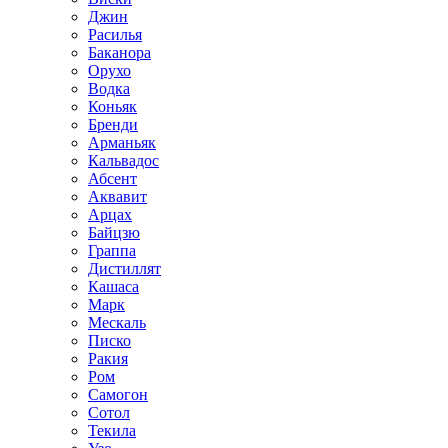
Джин
Расилья
Баканора
Орухо
Водка
Коньяк
Бренди
Арманьяк
Кальвадос
Абсент
Аквавит
Арцах
Байцзю
Граппа
Дистиллят
Кашаса
Марк
Мескаль
Писко
Ракия
Ром
Самогон
Сотол
Текила