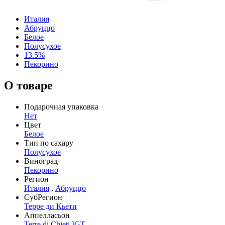
Италия
Абруццо
Белое
Полусухое
13.5%
Пекорино
О товаре
Подарочная упаковка
Нет
Цвет
Белое
Тип по сахару
Полусухое
Виноград
Пекорино
Регион
Италия
,
Абруццо
СубРегион
Терре ди Кьети
Аппелласьон
Terre di Chieti IGT