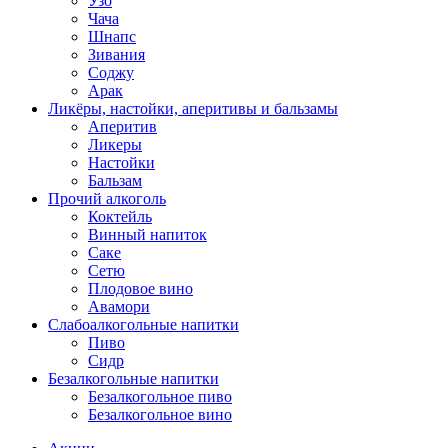
Узо
Чача
Шнапс
Зивания
Соджу
Арак
Ликёры, настойки, аперитивы и бальзамы
Аперитив
Ликеры
Настойки
Бальзам
Прочий алкоголь
Коктейль
Винный напиток
Саке
Сетю
Плодовое вино
Авамори
Слабоалкогольные напитки
Пиво
Сидр
Безалкогольные напитки
Безалкогольное пиво
Безалкогольное вино