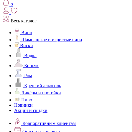
0
Весь каталог
Вино
Шампанское и игристые вина
Виски
Водка
Коньяк
Ром
Крепкий алкоголь
Ликёры и настойки
Пиво
Новинки
Акции и скидки
Корпоративным клиентам
Оплата и доставка