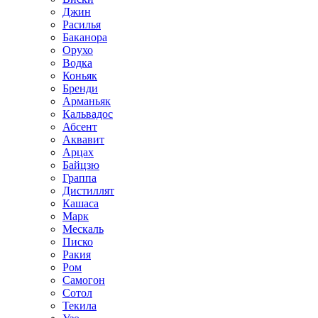
Джин
Расилья
Баканора
Орухо
Водка
Коньяк
Бренди
Арманьяк
Кальвадос
Абсент
Аквавит
Арцах
Байцзю
Граппа
Дистиллят
Кашаса
Марк
Мескаль
Писко
Ракия
Ром
Самогон
Сотол
Текила