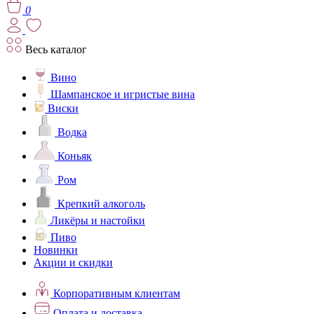
0
Весь каталог
Вино
Шампанское и игристые вина
Виски
Водка
Коньяк
Ром
Крепкий алкоголь
Ликёры и настойки
Пиво
Новинки
Акции и скидки
Корпоративным клиентам
Оплата и доставка