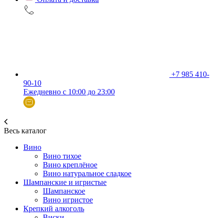
+7 985 410-
90-10
Ежедневно с 10:00 до 23:00
Весь каталог
Вино
Вино тихое
Вино креплёное
Вино натуральное сладкое
Шампанские и игристые
Шампанское
Вино игристое
Крепкий алкоголь
Виски