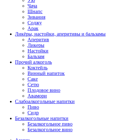
Узо
Чача
Шнапс
Зивания
Соджу
Арак
Ликёры, настойки, аперитивы и бальзамы
Аперитив
Ликеры
Настойки
Бальзам
Прочий алкоголь
Коктейль
Винный напиток
Саке
Сетю
Плодовое вино
Авамори
Слабоалкогольные напитки
Пиво
Сидр
Безалкогольные напитки
Безалкогольное пиво
Безалкогольное вино