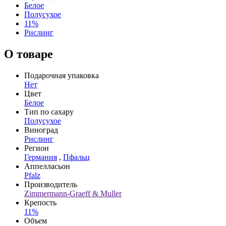
Белое
Полусухое
11%
Рислинг
О товаре
Подарочная упаковка
Нет
Цвет
Белое
Тип по сахару
Полусухое
Виноград
Рислинг
Регион
Германия
,
Пфальц
Аппелласьон
Pfalz
Производитель
Zimmermann-Graeff & Muller
Крепость
11%
Объем