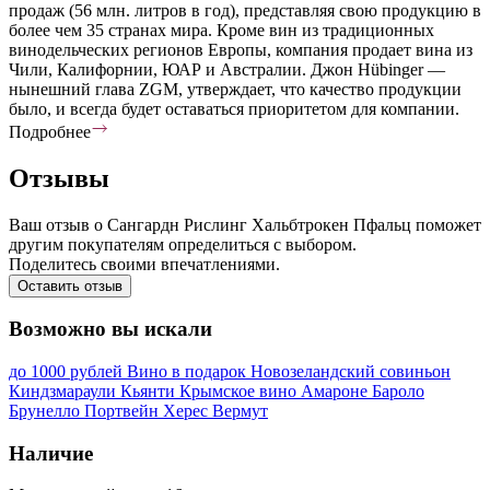
продаж (56 млн. литров в год), представляя свою продукцию в
более чем 35 странах мира. Кроме вин из традиционных
винодельческих регионов Европы, компания продает вина из
Чили, Калифорнии, ЮАР и Австралии. Джон Hübinger —
нынешний глава ZGM, утверждает, что качество продукции
было, и всегда будет оставаться приоритетом для компании.
Подробнее
Отзывы
Ваш отзыв о Сангардн Рислинг Хальбтрокен Пфальц поможет
другим покупателям определиться с выбором.
Поделитесь своими впечатлениями.
Оставить отзыв
Возможно вы искали
до 1000 рублей
Вино в подарок
Новозеландский совиньон
Киндзмараули
Кьянти
Крымское вино
Амароне
Бароло
Брунелло
Портвейн
Херес
Вермут
Наличие