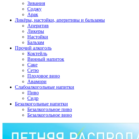
Зивания
Соджу
Арак
Ликёры, настойки, аперитивы и бальзамы
Аперитив
Ликеры
Настойки
Бальзам
Прочий алкоголь
Коктейль
Винный напиток
Саке
Сетю
Плодовое вино
Авамори
Слабоалкогольные напитки
Пиво
Сидр
Безалкогольные напитки
Безалкогольное пиво
Безалкогольное вино