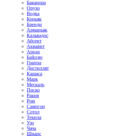
Баканора
Орухо
Водка
Коньяк
Бренди
Арманьяк
Кальвадос
Абсент
Аквавит
Арцах
Байцзю
Граппа
Дистиллят
Кашаса
Марк
Мескаль
Писко
Ракия
Ром
Самогон
Сотол
Текила
Узо
Чача
Шнапс