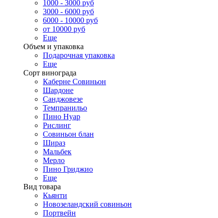
1000 - 3000 руб
3000 - 6000 руб
6000 - 10000 руб
от 10000 руб
Еще
Объем и упаковка
Подарочная упаковка
Еще
Сорт винограда
Каберне Совиньон
Шардоне
Санджовезе
Темпранильо
Пино Нуар
Рислинг
Совиньон блан
Шираз
Мальбек
Мерло
Пино Гриджио
Еще
Вид товара
Кьянти
Новозеландский совиньон
Портвейн