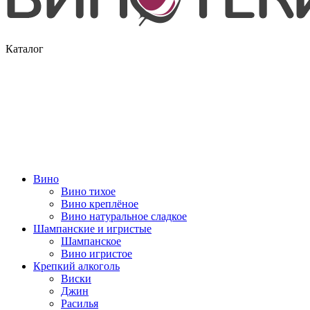
Каталог
Вино
Вино тихое
Вино креплёное
Вино натуральное сладкое
Шампанские и игристые
Шампанское
Вино игристое
Крепкий алкоголь
Виски
Джин
Расилья