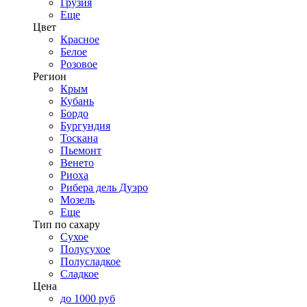
Грузия
Еще
Цвет
Красное
Белое
Розовое
Регион
Крым
Кубань
Бордо
Бургундия
Тоскана
Пьемонт
Венето
Риоха
Рибера дель Дуэро
Мозель
Еще
Тип по сахару
Сухое
Полусухое
Полусладкое
Сладкое
Цена
до 1000 руб