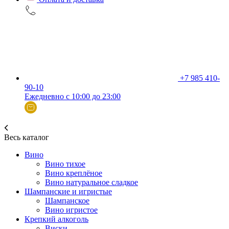
+7 985 410-
90-10
Ежедневно с 10:00 до 23:00
Весь каталог
Вино
Вино тихое
Вино креплёное
Вино натуральное сладкое
Шампанские и игристые
Шампанское
Вино игристое
Крепкий алкоголь
Виски