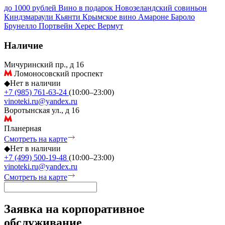
до 1000 рублей
Вино в подарок
Новозеландский совиньон
Киндзмараули
Кьянти
Крымское вино
Амароне
Бароло
Брунелло
Портвейн
Херес
Вермут
Наличие
Мичуринский пр., д 16
Ломоносовский проспект
◆
Нет в наличии
+7 (985) 761-63-24
(10:00–23:00)
vinoteki.ru@yandex.ru
Воротынская ул., д 16
Планерная
Смотреть на карте
◆
Нет в наличии
+7 (499) 500-19-48
(10:00–23:00)
vinoteki.ru@yandex.ru
Смотреть на карте
Заявка на корпоративное
обслуживание