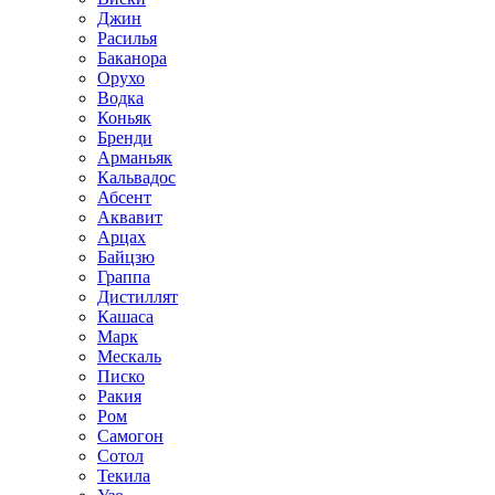
Джин
Расилья
Баканора
Орухо
Водка
Коньяк
Бренди
Арманьяк
Кальвадос
Абсент
Аквавит
Арцах
Байцзю
Граппа
Дистиллят
Кашаса
Марк
Мескаль
Писко
Ракия
Ром
Самогон
Сотол
Текила