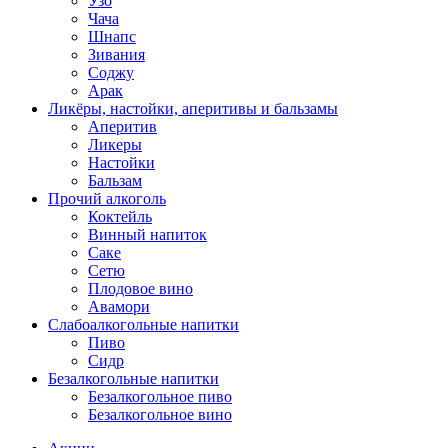
Узо
Чача
Шнапс
Зивания
Соджу
Арак
Ликёры, настойки, аперитивы и бальзамы
Аперитив
Ликеры
Настойки
Бальзам
Прочий алкоголь
Коктейль
Винный напиток
Саке
Сетю
Плодовое вино
Авамори
Слабоалкогольные напитки
Пиво
Сидр
Безалкогольные напитки
Безалкогольное пиво
Безалкогольное вино