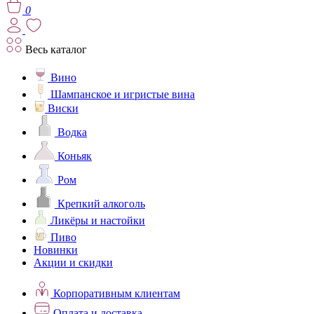
0
Весь каталог
Вино
Шампанское и игристые вина
Виски
Водка
Коньяк
Ром
Крепкий алкоголь
Ликёры и настойки
Пиво
Новинки
Акции и скидки
Корпоративным клиентам
Оплата и доставка