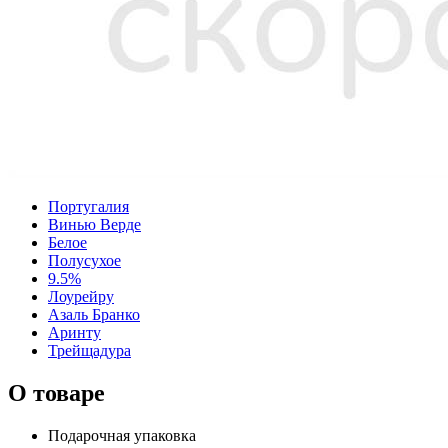
Португалия
Винью Верде
Белое
Полусухое
9.5%
Лоурейру
Азаль Бранко
Аринту
Трейщадура
О товаре
Подарочная упаковка