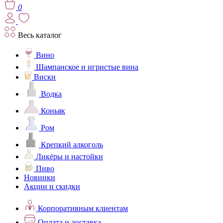
0
Весь каталог
Вино
Шампанское и игристые вина
Виски
Водка
Коньяк
Ром
Крепкий алкоголь
Ликёры и настойки
Пиво
Новинки
Акции и скидки
Корпоративным клиентам
Оплата и доставка