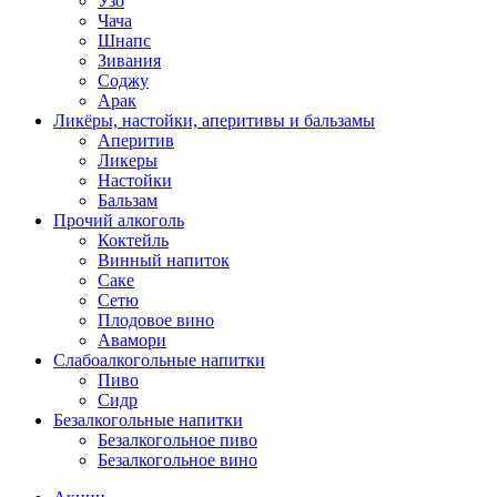
Узо
Чача
Шнапс
Зивания
Соджу
Арак
Ликёры, настойки, аперитивы и бальзамы
Аперитив
Ликеры
Настойки
Бальзам
Прочий алкоголь
Коктейль
Винный напиток
Саке
Сетю
Плодовое вино
Авамори
Слабоалкогольные напитки
Пиво
Сидр
Безалкогольные напитки
Безалкогольное пиво
Безалкогольное вино