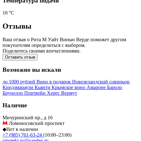
Температура подачи
10 °С
Отзывы
Ваш отзыв о Рита М Уайт Винью Верде поможет другим
покупателям определиться с выбором.
Поделитесь своими впечатлениями.
Оставить отзыв
Возможно вы искали
до 1000 рублей
Вино в подарок
Новозеландский совиньон
Киндзмараули
Кьянти
Крымское вино
Амароне
Бароло
Брунелло
Портвейн
Херес
Вермут
Наличие
Мичуринский пр., д 16
Ломоносовский проспект
◆
Нет в наличии
+7 (985) 761-63-24
(10:00–23:00)
vinoteki.ru@yandex.ru