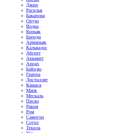
Джин
Расилья
Баканора
Орухо
Водка
Коньяк
Бренди
Арманьяк
Кальвадос
Абсент
Аквавит
Арцах
Байцзю
Граппа
Дистиллят
Кашаса
Марк
Мескаль
Писко
Ракия
Ром
Самогон
Сотол
Текила