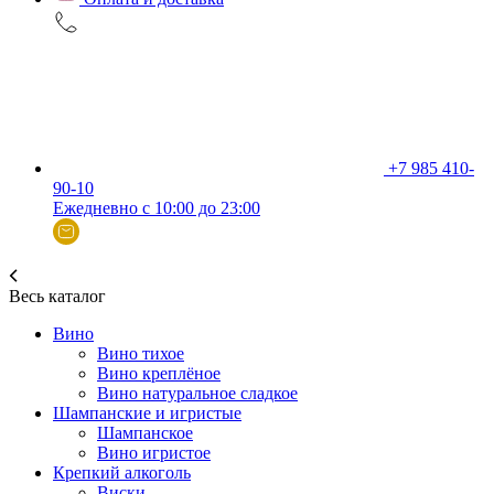
+7 985 410-
90-10
Ежедневно с 10:00 до 23:00
Весь каталог
Вино
Вино тихое
Вино креплёное
Вино натуральное сладкое
Шампанские и игристые
Шампанское
Вино игристое
Крепкий алкоголь
Виски