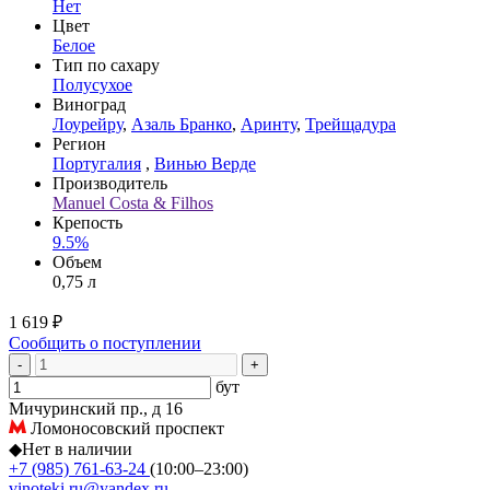
Нет
Цвет
Белое
Тип по сахару
Полусухое
Виноград
Лоурейру
,
Азаль Бранко
,
Аринту
,
Трейщадура
Регион
Португалия
,
Винью Верде
Производитель
Manuel Costa & Filhos
Крепость
9.5%
Объем
0,75 л
1 619 ₽
Сообщить о поступлении
-
+
бут
Мичуринский пр., д 16
Ломоносовский проспект
◆
Нет в наличии
+7 (985) 761-63-24
(10:00–23:00)
vinoteki.ru@yandex.ru