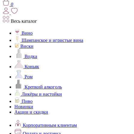
0
Весь каталог
Вино
Шампанское и игристые вина
Виски
Водка
Коньяк
Ром
Крепкий алкоголь
Ликёры и настойки
Пиво
Новинки
Акции и скидки
Корпоративным клиентам
Оплата и доставка