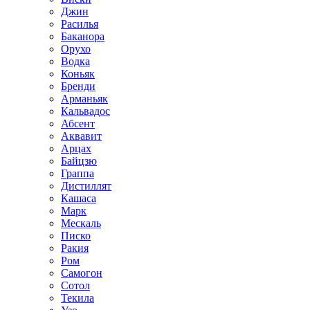
Джин
Расилья
Баканора
Орухо
Водка
Коньяк
Бренди
Арманьяк
Кальвадос
Абсент
Аквавит
Арцах
Байцзю
Граппа
Дистиллят
Кашаса
Марк
Мескаль
Писко
Ракия
Ром
Самогон
Сотол
Текила