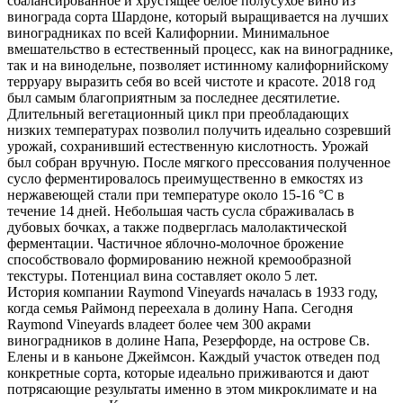
сбалансированное и хрустящее белое полусухое вино из
винограда сорта Шардоне, который выращивается на лучших
виноградниках по всей Калифорнии. Минимальное
вмешательство в естественный процесс, как на винограднике,
так и на винодельне, позволяет истинному калифорнийскому
терруару выразить себя во всей чистоте и красоте. 2018 год
был самым благоприятным за последнее десятилетие.
Длительный вегетационный цикл при преобладающих
низких температурах позволил получить идеально созревший
урожай, сохранивший естественную кислотность. Урожай
был собран вручную. После мягкого прессования полученное
сусло ферментировалось преимущественно в емкостях из
нержавеющей стали при температуре около 15-16 °С в
течение 14 дней. Небольшая часть сусла сбраживалась в
дубовых бочках, а также подверглась малолактической
ферментации. Частичное яблочно-молочное брожение
способствовало формированию нежной кремообразной
текстуры. Потенциал вина составляет около 5 лет.
История компании Raymond Vineyards началась в 1933 году,
когда семья Раймонд переехала в долину Напа. Сегодня
Raymond Vineyards владеет более чем 300 акрами
виноградников в долине Напа, Резерфорде, на острове Св.
Елены и в каньоне Джеймсон. Каждый участок отведен под
конкретные сорта, которые идеально приживаются и дают
потрясающие результаты именно в этом микроклимате и на