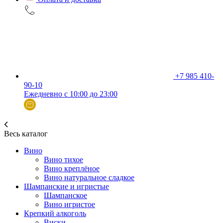
+7 985 410-
90-10
Ежедневно с 10:00 до 23:00
Весь каталог
Вино
Вино тихое
Вино креплёное
Вино натуральное сладкое
Шампанские и игристые
Шампанское
Вино игристое
Крепкий алкоголь
Виски