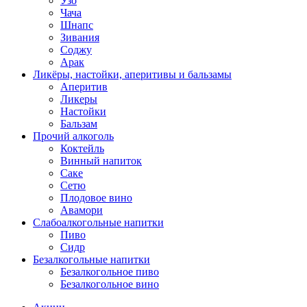
Узо
Чача
Шнапс
Зивания
Соджу
Арак
Ликёры, настойки, аперитивы и бальзамы
Аперитив
Ликеры
Настойки
Бальзам
Прочий алкоголь
Коктейль
Винный напиток
Саке
Сетю
Плодовое вино
Авамори
Слабоалкогольные напитки
Пиво
Сидр
Безалкогольные напитки
Безалкогольное пиво
Безалкогольное вино