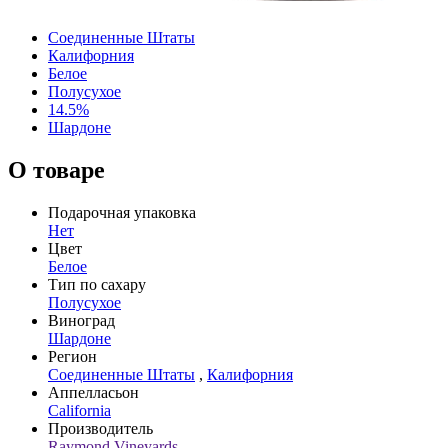
Соединенные Штаты
Калифорния
Белое
Полусухое
14.5%
Шардоне
О товаре
Подарочная упаковка
Нет
Цвет
Белое
Тип по сахару
Полусухое
Виноград
Шардоне
Регион
Соединенные Штаты
,
Калифорния
Аппелласьон
California
Производитель
Raymond Vineyards