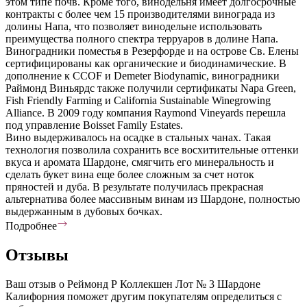
этом типе почв. Кроме того, винодельня имеет долгосрочные
контракты с более чем 15 производителями винограда из
долины Напа, что позволяет винодельне использовать
преимущества полного спектра терруаров в долине Напа.
Виноградники поместья в Резерфорде и на острове Св. Елены
сертифицированы как органические и биодинамические. В
дополнение к CCOF и Demeter Biodynamic, виноградники
Раймонд Виньярдс также получили сертификаты Napa Green,
Fish Friendly Farming и California Sustainable Winegrowing
Alliance. В 2009 году компания Raymond Vineyards перешла
под управление Boisset Family Estates.
Вино выдерживалось на осадке в стальных чанах. Такая
технология позволила сохранить все восхитительные оттенки
вкуса и аромата Шардоне, смягчить его минеральность и
сделать букет вина еще более сложным за счет ноток
пряностей и дуба. В результате получилась прекрасная
альтернатива более массивным винам из Шардоне, полностью
выдержанным в дубовых бочках.
Подробнее
Отзывы
Ваш отзыв о Реймонд Р Коллекшен Лот № 3 Шардоне
Калифорния поможет другим покупателям определиться с