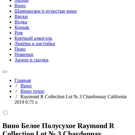
Акции
Вино
Шампанское и игристые вина
Виски
Водка
Коньяк
Ром
Крепкий алкоголь
Ликёры и настойки
Пиво
Новинки
Акции и скидки
Главная
/
Вино
/
Вино тихое
/
Raymond R Collection Lot № 3 Chardonnay California
2019 0.75 л
Вино Белое Полусухое Raymond R
Collection Lot № 3 Chardonnay