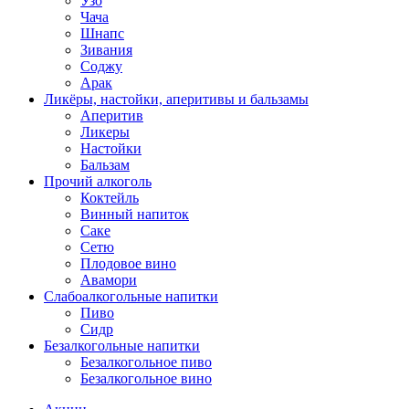
Узо
Чача
Шнапс
Зивания
Соджу
Арак
Ликёры, настойки, аперитивы и бальзамы
Аперитив
Ликеры
Настойки
Бальзам
Прочий алкоголь
Коктейль
Винный напиток
Саке
Сетю
Плодовое вино
Авамори
Слабоалкогольные напитки
Пиво
Сидр
Безалкогольные напитки
Безалкогольное пиво
Безалкогольное вино