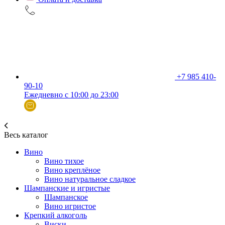
+7 985 410-
90-10
Ежедневно с 10:00 до 23:00
Весь каталог
Вино
Вино тихое
Вино креплёное
Вино натуральное сладкое
Шампанские и игристые
Шампанское
Вино игристое
Крепкий алкоголь
Виски