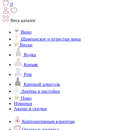
0
Весь каталог
Вино
Шампанское и игристые вина
Виски
Водка
Коньяк
Ром
Крепкий алкоголь
Ликёры и настойки
Пиво
Новинки
Акции и скидки
Корпоративным клиентам
Оплата и доставка