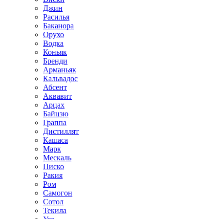
Джин
Расилья
Баканора
Орухо
Водка
Коньяк
Бренди
Арманьяк
Кальвадос
Абсент
Аквавит
Арцах
Байцзю
Граппа
Дистиллят
Кашаса
Марк
Мескаль
Писко
Ракия
Ром
Самогон
Сотол
Текила