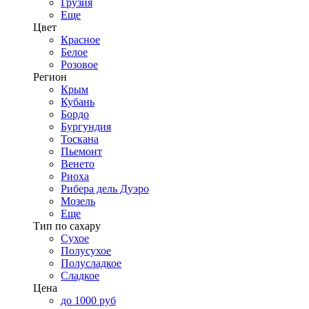
Грузия
Еще
Цвет
Красное
Белое
Розовое
Регион
Крым
Кубань
Бордо
Бургундия
Тоскана
Пьемонт
Венето
Риоха
Рибера дель Дуэро
Мозель
Еще
Тип по сахару
Сухое
Полусухое
Полусладкое
Сладкое
Цена
до 1000 руб