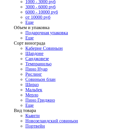
1000 - 3000 руб
3000 - 6000 руб
6000 - 10000 руб
от 10000 руб
Еще
Объем и упаковка
Подарочная упаковка
Еще
Сорт винограда
Каберне Совиньон
Шардоне
Санджовезе
Темпранильо
Пино Нуар
Рислинг
Совиньон блан
Шираз
Мальбек
Мерло
Пино Гриджио
Еще
Вид товара
Кьянти
Новозеландский совиньон
Портвейн