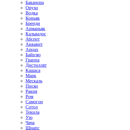
Баканора
Орухо
Водка
Коньяк
Бренди
Арманьяк
Кальвадос
Абсент
Аквавит
Арцах
Байцзю
Граппа
Дистиллят
Кашаса
Марк
Мескаль
Писко
Ракия
Ром
Самогон
Сотол
Текила
Узо
Чача
Шнапс