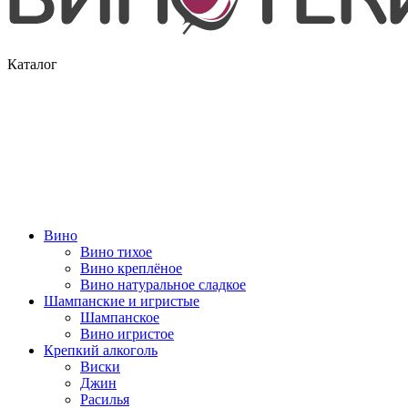
Каталог
Вино
Вино тихое
Вино креплёное
Вино натуральное сладкое
Шампанские и игристые
Шампанское
Вино игристое
Крепкий алкоголь
Виски
Джин
Расилья