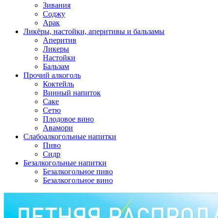
Зивания
Соджу
Арак
Ликёры, настойки, аперитивы и бальзамы
Аперитив
Ликеры
Настойки
Бальзам
Прочий алкоголь
Коктейль
Винный напиток
Саке
Сетю
Плодовое вино
Авамори
Слабоалкогольные напитки
Пиво
Сидр
Безалкогольные напитки
Безалкогольное пиво
Безалкогольное вино