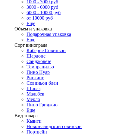
1000 - 3000 руб
3000 - 6000 руб
6000 - 10000 руб
от 10000 руб
Еще
Объем и упаковка
Подарочная упаковка
Еще
Сорт винограда
Каберне Совиньон
Шардоне
Санджовезе
Темпранильо
Пино Нуар
Рислинг
Совиньон блан
Шираз
Мальбек
Мерло
Пино Гриджио
Еще
Вид товара
Кьянти
Новозеландский совиньон
Портвейн