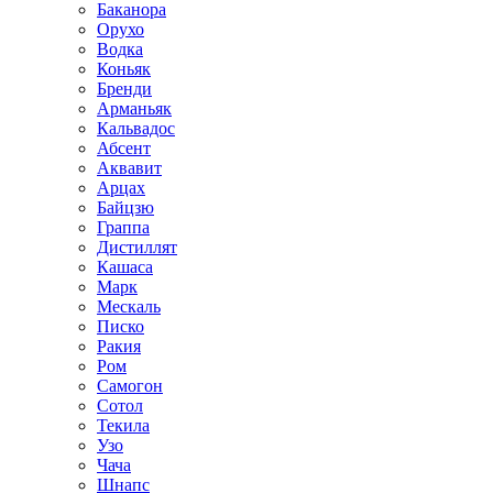
Баканора
Орухо
Водка
Коньяк
Бренди
Арманьяк
Кальвадос
Абсент
Аквавит
Арцах
Байцзю
Граппа
Дистиллят
Кашаса
Марк
Мескаль
Писко
Ракия
Ром
Самогон
Сотол
Текила
Узо
Чача
Шнапс