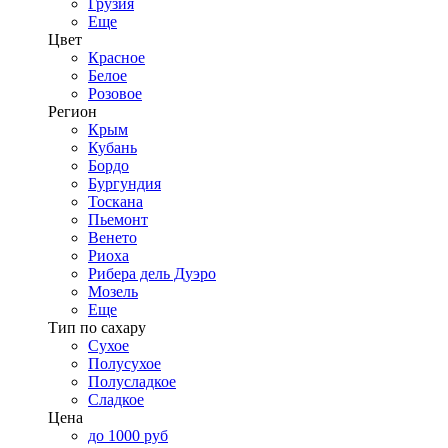
Грузия
Еще
Цвет
Красное
Белое
Розовое
Регион
Крым
Кубань
Бордо
Бургундия
Тоскана
Пьемонт
Венето
Риоха
Рибера дель Дуэро
Мозель
Еще
Тип по сахару
Сухое
Полусухое
Полусладкое
Сладкое
Цена
до 1000 руб