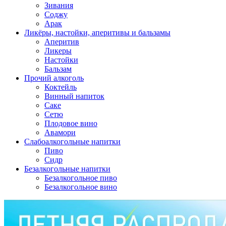
Зивания
Соджу
Арак
Ликёры, настойки, аперитивы и бальзамы
Аперитив
Ликеры
Настойки
Бальзам
Прочий алкоголь
Коктейль
Винный напиток
Саке
Сетю
Плодовое вино
Авамори
Слабоалкогольные напитки
Пиво
Сидр
Безалкогольные напитки
Безалкогольное пиво
Безалкогольное вино