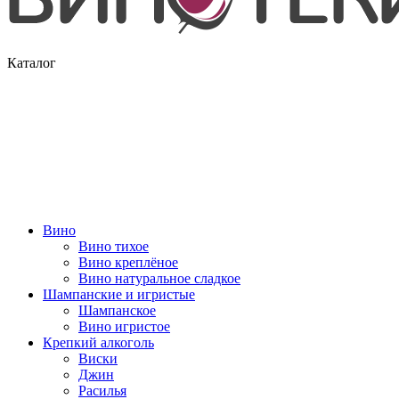
Каталог
Вино
Вино тихое
Вино креплёное
Вино натуральное сладкое
Шампанские и игристые
Шампанское
Вино игристое
Крепкий алкоголь
Виски
Джин
Расилья