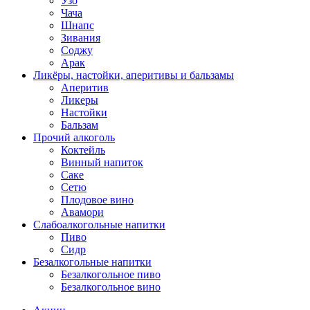
Узо
Чача
Шнапс
Зивания
Соджу
Арак
Ликёры, настойки, аперитивы и бальзамы
Аперитив
Ликеры
Настойки
Бальзам
Прочий алкоголь
Коктейль
Винный напиток
Саке
Сетю
Плодовое вино
Авамори
Слабоалкогольные напитки
Пиво
Сидр
Безалкогольные напитки
Безалкогольное пиво
Безалкогольное вино