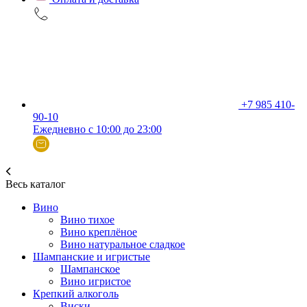
+7 985 410-
90-10
Ежедневно с 10:00 до 23:00
Весь каталог
Вино
Вино тихое
Вино креплёное
Вино натуральное сладкое
Шампанские и игристые
Шампанское
Вино игристое
Крепкий алкоголь
Виски