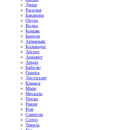
Джин
Расилья
Баканора
Орухо
Водка
Коньяк
Бренди
Арманьяк
Кальвадос
Абсент
Аквавит
Арцах
Байцзю
Граппа
Дистиллят
Кашаса
Марк
Мескаль
Писко
Ракия
Ром
Самогон
Сотол
Текила