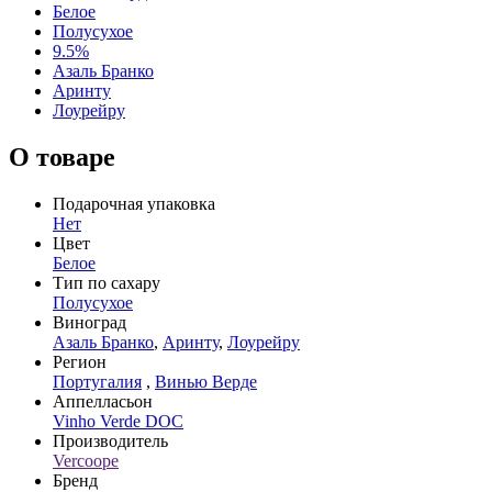
Белое
Полусухое
9.5%
Азаль Бранко
Аринту
Лоурейру
О товаре
Подарочная упаковка
Нет
Цвет
Белое
Тип по сахару
Полусухое
Виноград
Азаль Бранко
,
Аринту
,
Лоурейру
Регион
Португалия
,
Винью Верде
Аппелласьон
Vinho Verde DOC
Производитель
Vercoope
Бренд