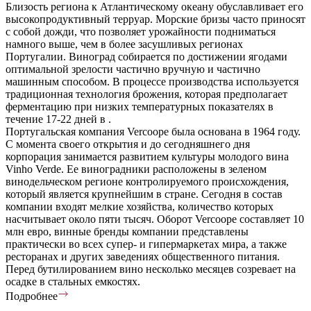
Близость региона к Атлантическому океану обуславливает его
высокопродуктивный терруар. Морские бризы часто приносят
с собой дожди, что позволяет урожайности подниматься
намного выше, чем в более засушливых регионах
Португалии. Виноград собирается по достижении ягодами
оптимальной зрелости частично вручную и частично
машинным способом. В процессе производства используется
традиционная технология брожения, которая предполагает
ферментацию при низких температурных показателях в
течение 17-22 дней в .
Португальская компания Vercoope была основана в 1964 году.
С момента своего открытия и до сегодняшнего дня
корпорация занимается развитием культуры молодого вина
Vinho Verde. Ее виноградники расположены в зеленом
винодельческом регионе контролируемого происхождения,
который является крупнейшим в стране. Сегодня в состав
компании входят мелкие хозяйства, количество которых
насчитывает около пяти тысяч. Оборот Vercoope составляет 10
млн евро, винные бренды компании представлены
практически во всех супер- и гипермаркетах мира, а также
ресторанах и других заведениях общественного питания.
Перед бутилированием вино несколько месяцев созревает на
осадке в стальных емкостях.
Подробнее