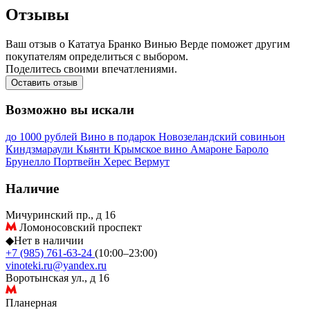
Отзывы
Ваш отзыв о Кататуа Бранко Винью Верде поможет другим
покупателям определиться с выбором.
Поделитесь своими впечатлениями.
Оставить отзыв
Возможно вы искали
до 1000 рублей
Вино в подарок
Новозеландский совиньон
Киндзмараули
Кьянти
Крымское вино
Амароне
Бароло
Брунелло
Портвейн
Херес
Вермут
Наличие
Мичуринский пр., д 16
Ломоносовский проспект
◆
Нет в наличии
+7 (985) 761-63-24
(10:00–23:00)
vinoteki.ru@yandex.ru
Воротынская ул., д 16
Планерная