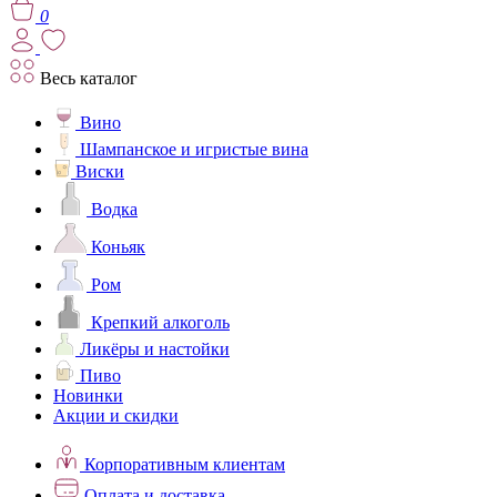
0
Весь каталог
Вино
Шампанское и игристые вина
Виски
Водка
Коньяк
Ром
Крепкий алкоголь
Ликёры и настойки
Пиво
Новинки
Акции и скидки
Корпоративным клиентам
Оплата и доставка