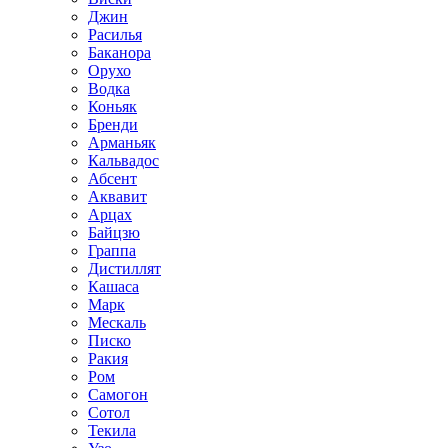
Джин
Расилья
Баканора
Орухо
Водка
Коньяк
Бренди
Арманьяк
Кальвадос
Абсент
Аквавит
Арцах
Байцзю
Граппа
Дистиллят
Кашаса
Марк
Мескаль
Писко
Ракия
Ром
Самогон
Сотол
Текила