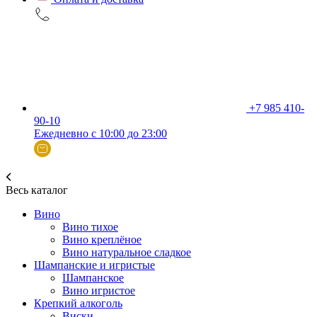
+7 985 410-
90-10
Ежедневно с 10:00 до 23:00
Весь каталог
Вино
Вино тихое
Вино креплёное
Вино натуральное сладкое
Шампанские и игристые
Шампанское
Вино игристое
Крепкий алкоголь
Виски