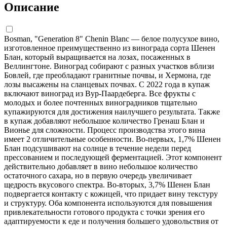
Описание
Bosman, "Generation 8" Chenin Blanc — белое полусухое вино,
изготовленное преимущественно из винограда сорта Шенен
Блан, который выращивается на лозах, посаженных в
Веллингтоне. Виноград собирают с разных участков вблизи
Бовлей, где преобладают гранитные почвы, и Хермона, где
лозы высажены на сланцевых почвах. С 2022 года в купаж
включают виноград из Вур-Паардеберга. Все фрукты с
молодых и более почтенных виноградников тщательно
купажируются для достижения наилучшего результата. Также
в купаж добавляют небольшое количество Гренаш Блан и
Вионье для сложности. Процесс производства этого вина
имеет 2 отличительные особенности. Во-первых, 1,7% Шенен
Блан подсушивают на солнце в течение недели перед
прессованием и последующей ферментацией. Этот компонент
действительно добавляет в вино небольшое количество
остаточного сахара, но в первую очередь увеличивает
щедрость вкусового спектра. Во-вторых, 3,7% Шенен Блан
подвергается контакту с кожицей, что придает вину текстуру
и структуру. Оба компонента используются для повышения
привлекательности готового продукта с точки зрения его
адаптируемости к еде и получения большего удовольствия от