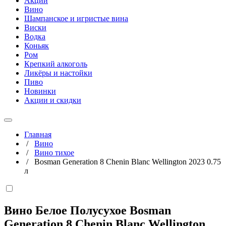
Акции
Вино
Шампанское и игристые вина
Виски
Водка
Коньяк
Ром
Крепкий алкоголь
Ликёры и настойки
Пиво
Новинки
Акции и скидки
Главная
/
Вино
/
Вино тихое
/
Bosman Generation 8 Chenin Blanc Wellington 2023 0.75
л
Вино Белое Полусухое Bosman
Generation 8 Chenin Blanc Wellington