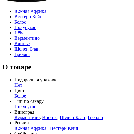
Южная Африка
Вестерн Кейп
Белое
Полусухое
13%
Верментино
Вионье
Шенен Блан
Гренаш
О товаре
Подарочная упаковка
Нет
Цвет
Белое
Тип по сахару
Полусухое
Виноград
Верментино
,
Вионье
,
Шенен Блан
,
Гренаш
Регион
Южная Африка
,
Вестерн Кейп
СубРегион