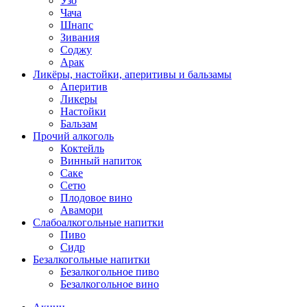
Узо
Чача
Шнапс
Зивания
Соджу
Арак
Ликёры, настойки, аперитивы и бальзамы
Аперитив
Ликеры
Настойки
Бальзам
Прочий алкоголь
Коктейль
Винный напиток
Саке
Сетю
Плодовое вино
Авамори
Слабоалкогольные напитки
Пиво
Сидр
Безалкогольные напитки
Безалкогольное пиво
Безалкогольное вино