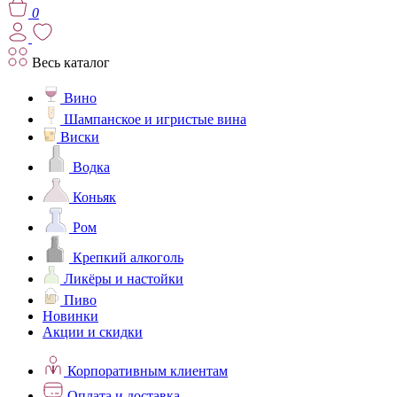
0
Весь каталог
Вино
Шампанское и игристые вина
Виски
Водка
Коньяк
Ром
Крепкий алкоголь
Ликёры и настойки
Пиво
Новинки
Акции и скидки
Корпоративным клиентам
Оплата и доставка