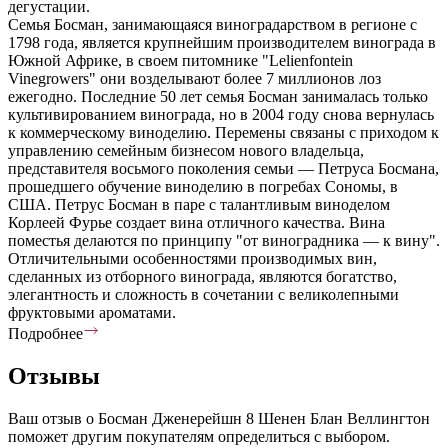
дегустации.
Семья Босман, занимающаяся виноградарством в регионе с
1798 года, является крупнейшим производителем винограда в
Южной Африке, в своем питомнике "Lelienfontein
Vinegrowers" они возделывают более 7 миллионов лоз
ежегодно. Последние 50 лет семья Босман занималась только
культивированием винограда, но в 2004 году снова вернулась
к коммерческому виноделию. Перемены связаны с приходом к
управлению семейным бизнесом нового владельца,
представителя восьмого поколения семьи — Петруса Босмана,
прошедшего обучение виноделию в погребах Сономы, в
США. Петрус Босман в паре с талантливым виноделом
Корлеей Фурье создает вина отличного качества. Вина
поместья делаются по принципу "от виноградника — к вину".
Отличительными особенностями производимых вин,
сделанных из отборного винограда, являются богатство,
элегантность и сложность в сочетании с великолепными
фруктовыми ароматами.
Подробнее
Отзывы
Ваш отзыв о Босман Дженерейшн 8 Шенен Блан Веллингтон
поможет другим покупателям определиться с выбором.