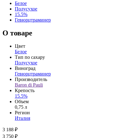
Белое
Полусухое
15.5%
Гевюрцтраминер
О товаре
Цвет
Белое
Тип по сахару
Полусухое
Виноград
Гевюрцтраминер
Производитель
Baron di Pauli
Крепость
15.5%
Объем
0,75 л
Регион
Италия
3 188 ₽
3 750 ₽