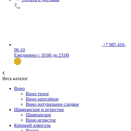
+7 985 410-
90-10
Ежедневно с 10:00 до 23:00
Весь каталог
Вино
Вино тихое
Вино креплёное
Вино натуральное сладкое
Шампанские и игристые
Шампанское
Вино игристое
Крепкий алкоголь
Виски