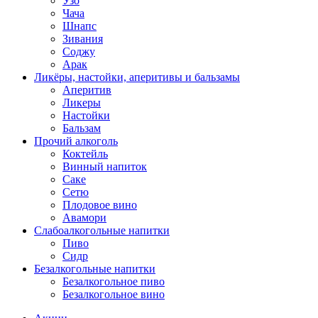
Узо
Чача
Шнапс
Зивания
Соджу
Арак
Ликёры, настойки, аперитивы и бальзамы
Аперитив
Ликеры
Настойки
Бальзам
Прочий алкоголь
Коктейль
Винный напиток
Саке
Сетю
Плодовое вино
Авамори
Слабоалкогольные напитки
Пиво
Сидр
Безалкогольные напитки
Безалкогольное пиво
Безалкогольное вино