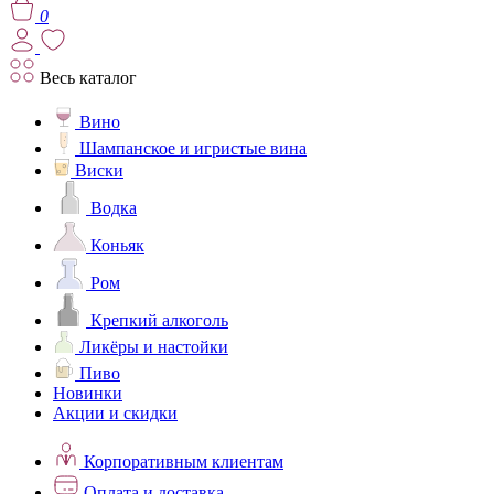
0
Весь каталог
Вино
Шампанское и игристые вина
Виски
Водка
Коньяк
Ром
Крепкий алкоголь
Ликёры и настойки
Пиво
Новинки
Акции и скидки
Корпоративным клиентам
Оплата и доставка