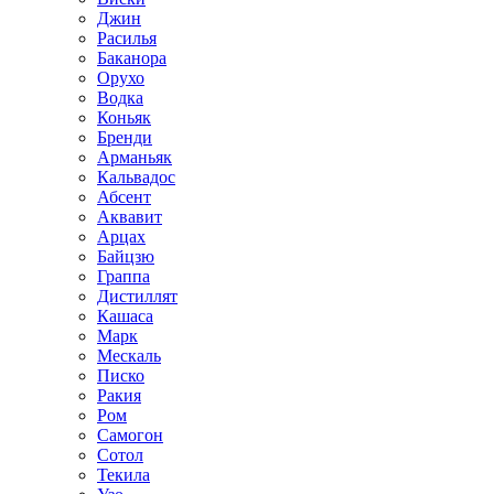
Джин
Расилья
Баканора
Орухо
Водка
Коньяк
Бренди
Арманьяк
Кальвадос
Абсент
Аквавит
Арцах
Байцзю
Граппа
Дистиллят
Кашаса
Марк
Мескаль
Писко
Ракия
Ром
Самогон
Сотол
Текила