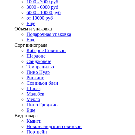
1000 - 3000 руб
3000 - 6000 руб
6000 - 10000 руб
от 10000 руб
Еще
Объем и упаковка
Подарочная упаковка
Еще
Сорт винограда
Каберне Совиньон
Шардоне
Санджовезе
Темпранильо
Пино Нуар
Рислинг
Совиньон блан
Шираз
Мальбек
Мерло
Пино Гриджио
Еще
Вид товара
Кьянти
Новозеландский совиньон
Портвейн