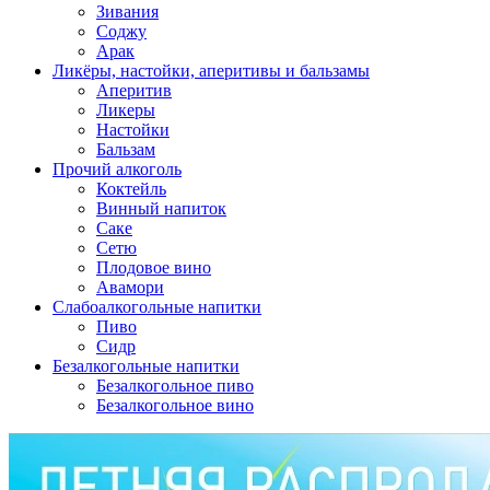
Зивания
Соджу
Арак
Ликёры, настойки, аперитивы и бальзамы
Аперитив
Ликеры
Настойки
Бальзам
Прочий алкоголь
Коктейль
Винный напиток
Саке
Сетю
Плодовое вино
Авамори
Слабоалкогольные напитки
Пиво
Сидр
Безалкогольные напитки
Безалкогольное пиво
Безалкогольное вино