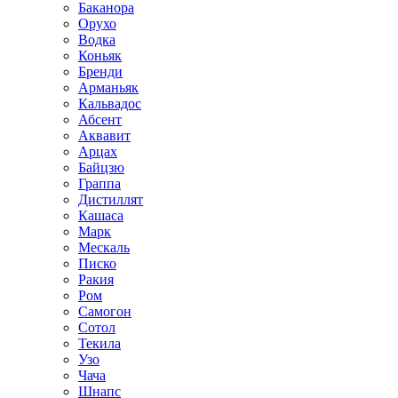
Баканора
Орухо
Водка
Коньяк
Бренди
Арманьяк
Кальвадос
Абсент
Аквавит
Арцах
Байцзю
Граппа
Дистиллят
Кашаса
Марк
Мескаль
Писко
Ракия
Ром
Самогон
Сотол
Текила
Узо
Чача
Шнапс