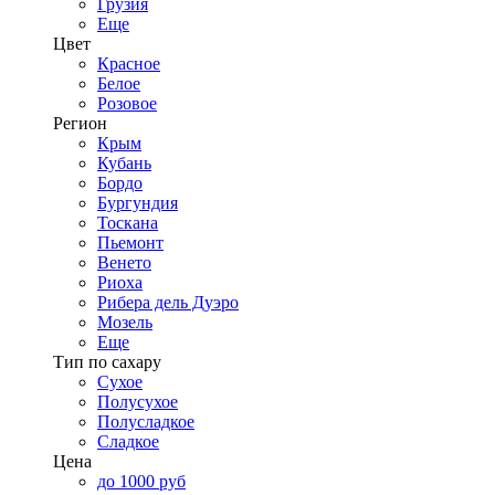
Грузия
Еще
Цвет
Красное
Белое
Розовое
Регион
Крым
Кубань
Бордо
Бургундия
Тоскана
Пьемонт
Венето
Риоха
Рибера дель Дуэро
Мозель
Еще
Тип по сахару
Сухое
Полусухое
Полусладкое
Сладкое
Цена
до 1000 руб