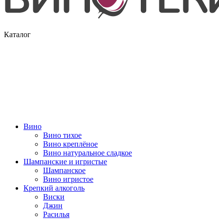
Каталог
Вино
Вино тихое
Вино креплёное
Вино натуральное сладкое
Шампанские и игристые
Шампанское
Вино игристое
Крепкий алкоголь
Виски
Джин
Расилья