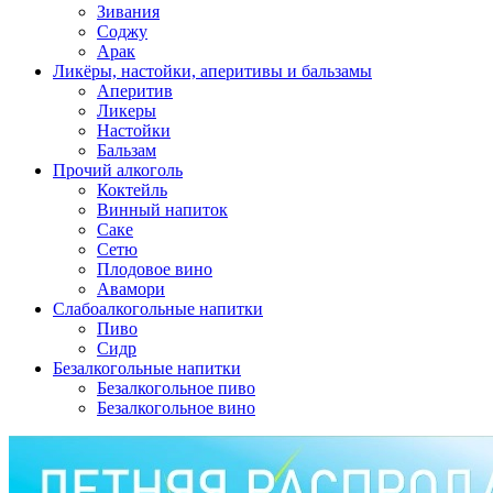
Зивания
Соджу
Арак
Ликёры, настойки, аперитивы и бальзамы
Аперитив
Ликеры
Настойки
Бальзам
Прочий алкоголь
Коктейль
Винный напиток
Саке
Сетю
Плодовое вино
Авамори
Слабоалкогольные напитки
Пиво
Сидр
Безалкогольные напитки
Безалкогольное пиво
Безалкогольное вино