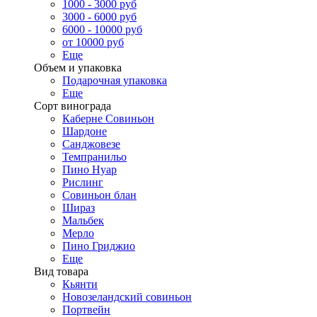
1000 - 3000 руб
3000 - 6000 руб
6000 - 10000 руб
от 10000 руб
Еще
Объем и упаковка
Подарочная упаковка
Еще
Сорт винограда
Каберне Совиньон
Шардоне
Санджовезе
Темпранильо
Пино Нуар
Рислинг
Совиньон блан
Шираз
Мальбек
Мерло
Пино Гриджио
Еще
Вид товара
Кьянти
Новозеландский совиньон
Портвейн