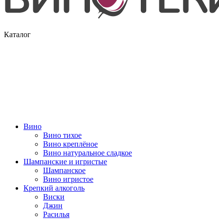
Каталог
Вино
Вино тихое
Вино креплёное
Вино натуральное сладкое
Шампанские и игристые
Шампанское
Вино игристое
Крепкий алкоголь
Виски
Джин
Расилья