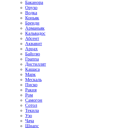
Баканора
Орухо
Водка
Коньяк
Бренди
Арманьяк
Кальвадос
Абсент
Аквавит
Арцах
Байцзю
Граппа
Дистиллят
Кашаса
Марк
Мескаль
Писко
Ракия
Ром
Самогон
Сотол
Текила
Узо
Чача
Шнапс