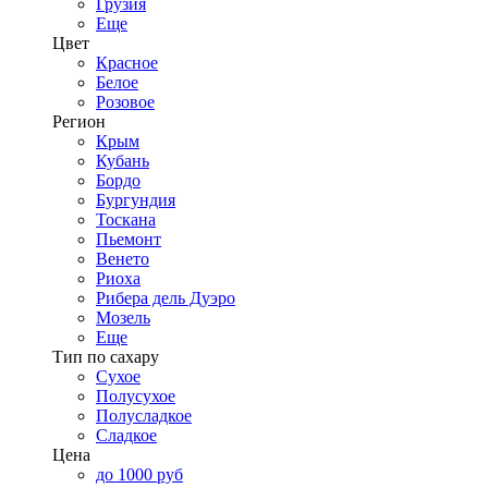
Грузия
Еще
Цвет
Красное
Белое
Розовое
Регион
Крым
Кубань
Бордо
Бургундия
Тоскана
Пьемонт
Венето
Риоха
Рибера дель Дуэро
Мозель
Еще
Тип по сахару
Сухое
Полусухое
Полусладкое
Сладкое
Цена
до 1000 руб