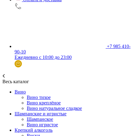
+7 985 410-
90-10
Ежедневно с 10:00 до 23:00
Весь каталог
Вино
Вино тихое
Вино креплёное
Вино натуральное сладкое
Шампанские и игристые
Шампанское
Вино игристое
Крепкий алкоголь
Виски