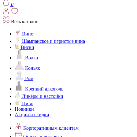
0
Весь каталог
Вино
Шампанское и игристые вина
Виски
Водка
Коньяк
Ром
Крепкий алкоголь
Ликёры и настойки
Пиво
Новинки
Акции и скидки
Корпоративным клиентам
Оплата и доставка