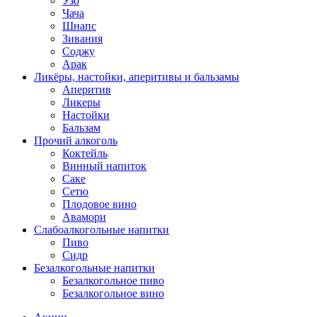
Узо
Чача
Шнапс
Зивания
Соджу
Арак
Ликёры, настойки, аперитивы и бальзамы
Аперитив
Ликеры
Настойки
Бальзам
Прочий алкоголь
Коктейль
Винный напиток
Саке
Сетю
Плодовое вино
Авамори
Слабоалкогольные напитки
Пиво
Сидр
Безалкогольные напитки
Безалкогольное пиво
Безалкогольное вино