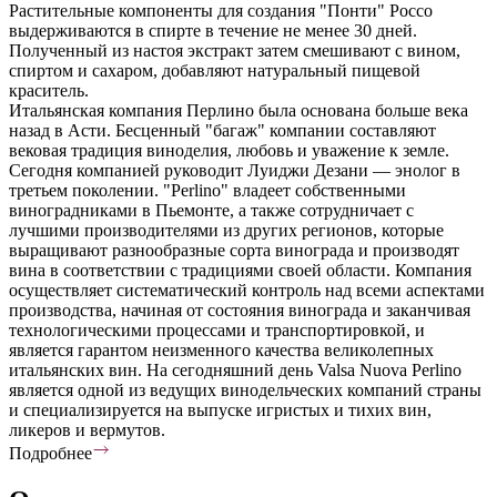
Растительные компоненты для создания "Понти" Россо
выдерживаются в спирте в течение не менее 30 дней.
Полученный из настоя экстракт затем смешивают с вином,
спиртом и сахаром, добавляют натуральный пищевой
краситель.
Итальянская компания Перлино была основана больше века
назад в Асти. Бесценный "багаж" компании составляют
вековая традиция виноделия, любовь и уважение к земле.
Сегодня компанией руководит Луиджи Дезани — энолог в
третьем поколении. "Perlino" владеет собственными
виноградниками в Пьемонте, а также сотрудничает с
лучшими производителями из других регионов, которые
выращивают разнообразные сорта винограда и производят
вина в соответствии с традициями своей области. Компания
осуществляет систематический контроль над всеми аспектами
производства, начиная от состояния винограда и заканчивая
технологическими процессами и транспортировкой, и
является гарантом неизменного качества великолепных
итальянских вин. На сегодняшний день Valsa Nuova Perlino
является одной из ведущих винодельческих компаний страны
и специализируется на выпуске игристых и тихих вин,
ликеров и вермутов.
Подробнее