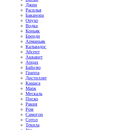
Джин
Расилья
Баканора
Орухо
Водка
Коньяк
Бренди
Арманьяк
Кальвадос
Абсент
Аквавит
Арцах
Байцзю
Граппа
Дистиллят
Кашаса
Марк
Мескаль
Писко
Ракия
Ром
Самогон
Сотол
Текила