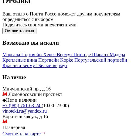
Отзывы
Ваш отзыв о Понти Россо поможет другим покупателям
определиться с выбором.
Поделитесь своими впечатлениями.
Оставить отзыв
Возможно вы искали
Марсала
Портвейн
Херес
Вермут
Пино де Шарант
Мадера
Крепленые вина
Портвейн Kopke
Португальский портвейн
Красный вермут
Белый вермут
Наличие
Мичуринский пр., д 16
Ломоносовский проспект
◆
Нет в наличии
+7 (985) 761-63-24
(10:00–23:00)
vinoteki.ru@yandex.ru
Воротынская ул., д 16
Планерная
Смотреть на карте