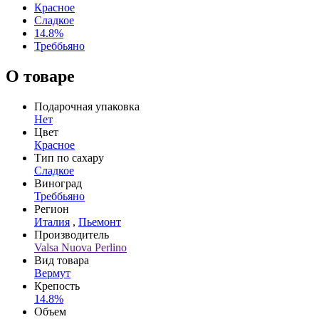
Красное
Сладкое
14.8%
Треббьяно
О товаре
Подарочная упаковка
Нет
Цвет
Красное
Тип по сахару
Сладкое
Виноград
Треббьяно
Регион
Италия
,
Пьемонт
Производитель
Valsa Nuova Perlino
Вид товара
Вермут
Крепость
14.8%
Объем