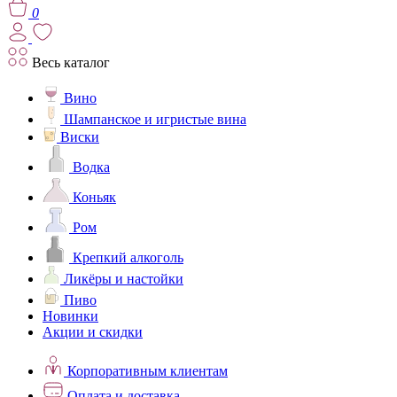
0
Весь каталог
Вино
Шампанское и игристые вина
Виски
Водка
Коньяк
Ром
Крепкий алкоголь
Ликёры и настойки
Пиво
Новинки
Акции и скидки
Корпоративным клиентам
Оплата и доставка