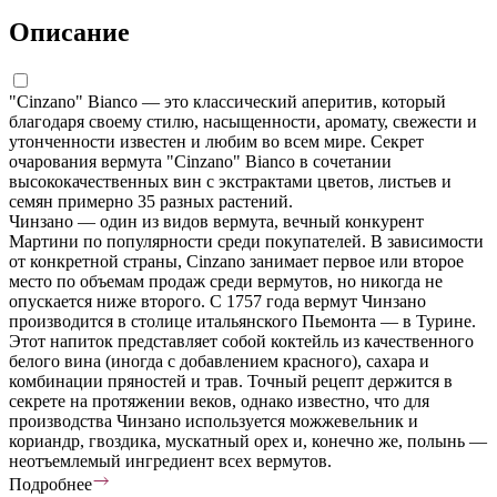
Описание
"Cinzano" Bianco — это классический аперитив, который
благодаря своему стилю, насыщенности, аромату, свежести и
утонченности известен и любим во всем мире. Секрет
очарования вермута "Cinzano" Bianco в сочетании
высококачественных вин с экстрактами цветов, листьев и
семян примерно 35 разных растений.
Чинзано — один из видов вермута, вечный конкурент
Мартини по популярности среди покупателей. В зависимости
от конкретной страны, Cinzano занимает первое или второе
место по объемам продаж среди вермутов, но никогда не
опускается ниже второго. С 1757 года вермут Чинзано
производится в столице итальянского Пьемонта — в Турине.
Этот напиток представляет собой коктейль из качественного
белого вина (иногда с добавлением красного), сахара и
комбинации пряностей и трав. Точный рецепт держится в
секрете на протяжении веков, однако известно, что для
производства Чинзано используется можжевельник и
кориандр, гвоздика, мускатный орех и, конечно же, полынь —
неотъемлемый ингредиент всех вермутов.
Подробнее