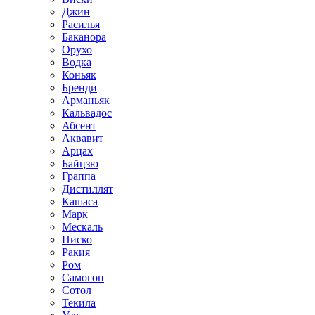
Джин
Расилья
Баканора
Орухо
Водка
Коньяк
Бренди
Арманьяк
Кальвадос
Абсент
Аквавит
Арцах
Байцзю
Граппа
Дистиллят
Кашаса
Марк
Мескаль
Писко
Ракия
Ром
Самогон
Сотол
Текила