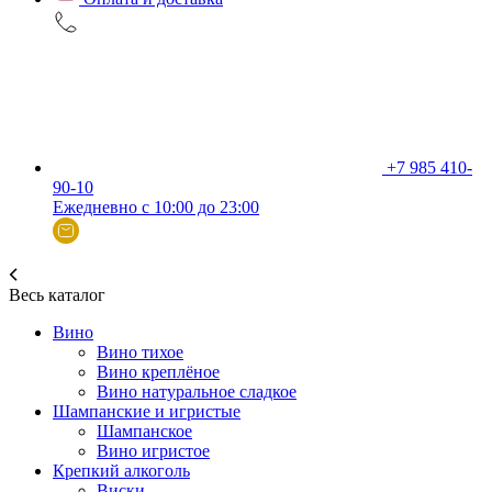
+7 985 410-
90-10
Ежедневно с 10:00 до 23:00
Весь каталог
Вино
Вино тихое
Вино креплёное
Вино натуральное сладкое
Шампанские и игристые
Шампанское
Вино игристое
Крепкий алкоголь
Виски