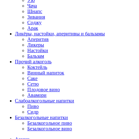
Узо
Чача
Шнапс
Зивания
Соджу
Арак
Ликёры, настойки, аперитивы и бальзамы
Аперитив
Ликеры
Настойки
Бальзам
Прочий алкоголь
Коктейль
Винный напиток
Саке
Сетю
Плодовое вино
Авамори
Слабоалкогольные напитки
Пиво
Сидр
Безалкогольные напитки
Безалкогольное пиво
Безалкогольное вино