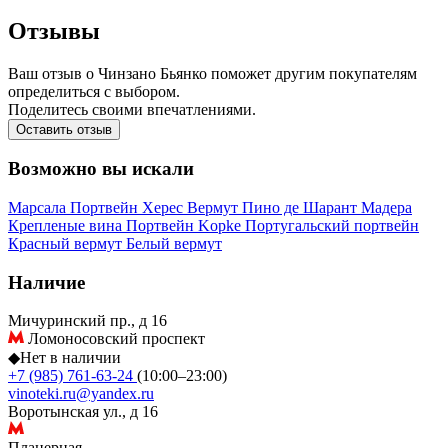
Отзывы
Ваш отзыв о Чинзано Бьянко поможет другим покупателям
определиться с выбором.
Поделитесь своими впечатлениями.
Оставить отзыв
Возможно вы искали
Марсала
Портвейн
Херес
Вермут
Пино де Шарант
Мадера
Крепленые вина
Портвейн Kopke
Португальский портвейн
Красный вермут
Белый вермут
Наличие
Мичуринский пр., д 16
Ломоносовский проспект
◆
Нет в наличии
+7 (985) 761-63-24
(10:00–23:00)
vinoteki.ru@yandex.ru
Воротынская ул., д 16
Планерная