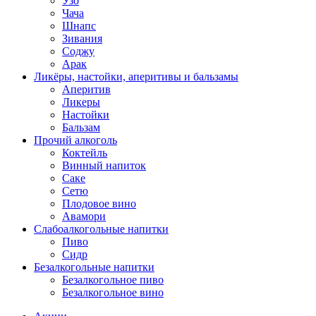
Узо
Чача
Шнапс
Зивания
Соджу
Арак
Ликёры, настойки, аперитивы и бальзамы
Аперитив
Ликеры
Настойки
Бальзам
Прочий алкоголь
Коктейль
Винный напиток
Саке
Сетю
Плодовое вино
Авамори
Слабоалкогольные напитки
Пиво
Сидр
Безалкогольные напитки
Безалкогольное пиво
Безалкогольное вино