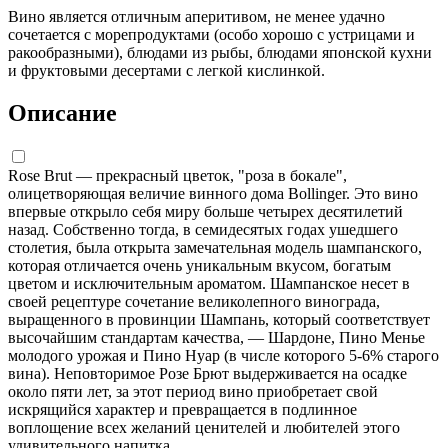
Вино является отличным аперитивом, не менее удачно
сочетается с морепродуктами (особо хорошо с устрицами и
ракообразными), блюдами из рыбы, блюдами японской кухни
и фруктовыми десертами с легкой кислинкой.
Описание
Rose Brut — прекрасный цветок, "роза в бокале",
олицетворяющая величие винного дома Bollinger. Это вино
впервые открыло себя миру больше четырех десятилетий
назад. Собственно тогда, в семидесятых годах ушедшего
столетия, была открыта замечательная модель шампанского,
которая отличается очень уникальным вкусом, богатым
цветом и исключительным ароматом. Шампанское несет в
своей рецептуре сочетание великолепного винограда,
выращенного в провинции Шампань, который соответствует
высочайшим стандартам качества, — Шардоне, Пино Менье
молодого урожая и Пино Нуар (в числе которого 5-6% старого
вина). Неповторимое Розе Брют выдерживается на осадке
около пяти лет, за этот период вино приобретает свой
искрящийся характер и превращается в подлинное
воплощение всех желаний ценителей и любителей этого
удивительного напитка.