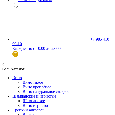
+7 985 410-
90-10
Ежедневно с 10:00 до 23:00
Весь каталог
Вино
Вино тихое
Вино креплёное
Вино натуральное сладкое
Шампанские и игристые
Шампанское
Вино игристое
Крепкий алкоголь
Виски