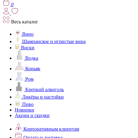
0
Весь каталог
Вино
Шампанское и игристые вина
Виски
Водка
Коньяк
Ром
Крепкий алкоголь
Ликёры и настойки
Пиво
Новинки
Акции и скидки
Корпоративным клиентам
Оплата и доставка