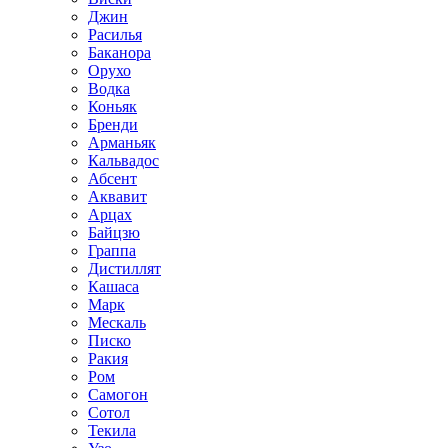
Джин
Расилья
Баканора
Орухо
Водка
Коньяк
Бренди
Арманьяк
Кальвадос
Абсент
Аквавит
Арцах
Байцзю
Граппа
Дистиллят
Кашаса
Марк
Мескаль
Писко
Ракия
Ром
Самогон
Сотол
Текила