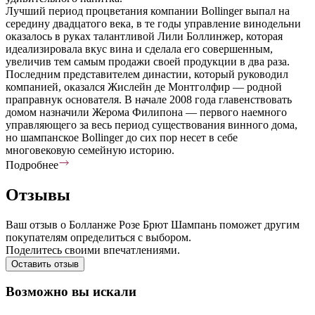
Лучший период процветания компании Bollinger выпал на
середину двадцатого века, в те годы управление винодельни
оказалось в руках талантливой Лили Боллинжер, которая
идеализировала вкус вина и сделала его совершенным,
увеличив тем самым продажи своей продукции в два раза.
Последним представителем династии, который руководил
компанией, оказался Жислейн де Монтголфир — родной
праправнук основателя. В начале 2008 года главенствовать
домом назначили Жерома Филипона — первого наемного
управляющего за весь период существования винного дома,
но шампанское Bollinger до сих пор несет в себе
многовековую семейную историю.
Подробнее
Отзывы
Ваш отзыв о Болланже Розе Брют Шампань поможет другим
покупателям определиться с выбором.
Поделитесь своими впечатлениями.
Оставить отзыв
Возможно вы искали