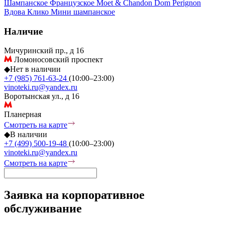
Шампанское
Французское
Moet & Chandon
Dom Perignon
Вдова Клико
Мини шампанское
Наличие
Мичуринский пр., д 16
Ломоносовский проспект
◆
Нет в наличии
+7 (985) 761-63-24
(10:00–23:00)
vinoteki.ru@yandex.ru
Воротынская ул., д 16
Планерная
Смотреть на карте
◆
В наличии
+7 (499) 500-19-48
(10:00–23:00)
vinoteki.ru@yandex.ru
Смотреть на карте
Заявка на корпоративное
обслуживание