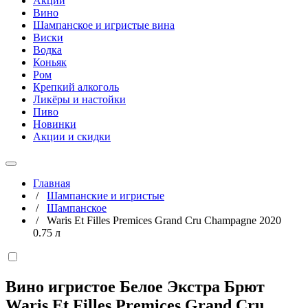
Акции
Вино
Шампанское и игристые вина
Виски
Водка
Коньяк
Ром
Крепкий алкоголь
Ликёры и настойки
Пиво
Новинки
Акции и скидки
Главная
/
Шампанские и игристые
/
Шампанское
/
Waris Et Filles Premices Grand Cru Champagne 2020
0.75 л
Вино игристое Белое Экстра Брют
Waris Et Filles Premices Grand Cru