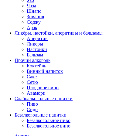
Узо
Чача
Шнапс
Зивания
Соджу
Арак
Ликёры, настойки, аперитивы и бальзамы
Аперитив
Ликеры
Настойки
Бальзам
Прочий алкоголь
Коктейль
Винный напиток
Саке
Сетю
Плодовое вино
Авамори
Слабоалкогольные напитки
Пиво
Сидр
Безалкогольные напитки
Безалкогольное пиво
Безалкогольное вино