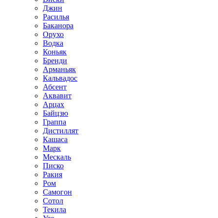
Джин
Расилья
Баканора
Орухо
Водка
Коньяк
Бренди
Арманьяк
Кальвадос
Абсент
Аквавит
Арцах
Байцзю
Граппа
Дистиллят
Кашаса
Марк
Мескаль
Писко
Ракия
Ром
Самогон
Сотол
Текила