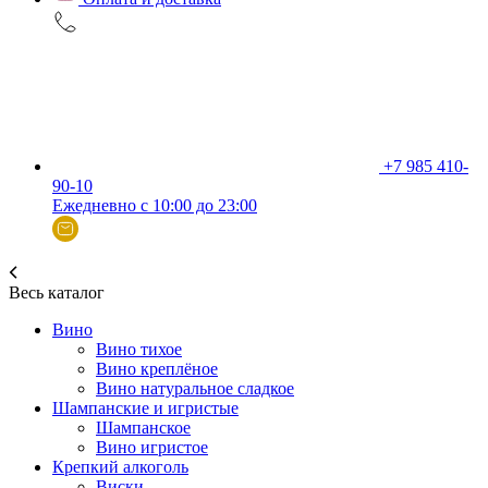
+7 985 410-
90-10
Ежедневно с 10:00 до 23:00
Весь каталог
Вино
Вино тихое
Вино креплёное
Вино натуральное сладкое
Шампанские и игристые
Шампанское
Вино игристое
Крепкий алкоголь
Виски