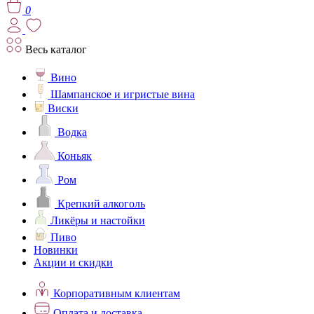
0
Весь каталог
Вино
Шампанское и игристые вина
Виски
Водка
Коньяк
Ром
Крепкий алкоголь
Ликёры и настойки
Пиво
Новинки
Акции и скидки
Корпоративным клиентам
Оплата и доставка