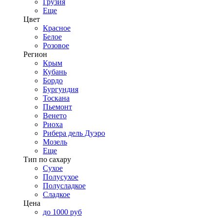
Грузия
Еще
Цвет
Красное
Белое
Розовое
Регион
Крым
Кубань
Бордо
Бургундия
Тоскана
Пьемонт
Венето
Риоха
Рибера дель Дуэро
Мозель
Еще
Тип по сахару
Сухое
Полусухое
Полусладкое
Сладкое
Цена
до 1000 руб