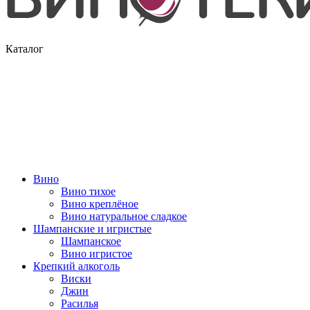
Каталог
Вино
Вино тихое
Вино креплёное
Вино натуральное сладкое
Шампанские и игристые
Шампанское
Вино игристое
Крепкий алкоголь
Виски
Джин
Расилья