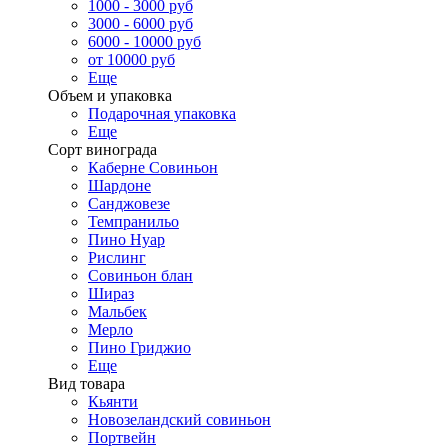
1000 - 3000 руб
3000 - 6000 руб
6000 - 10000 руб
от 10000 руб
Еще
Объем и упаковка
Подарочная упаковка
Еще
Сорт винограда
Каберне Совиньон
Шардоне
Санджовезе
Темпранильо
Пино Нуар
Рислинг
Совиньон блан
Шираз
Мальбек
Мерло
Пино Гриджио
Еще
Вид товара
Кьянти
Новозеландский совиньон
Портвейн