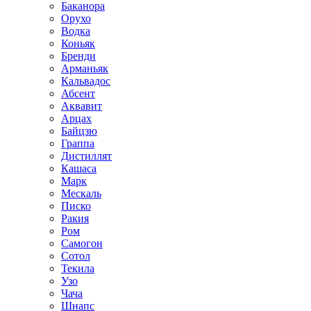
Баканора
Орухо
Водка
Коньяк
Бренди
Арманьяк
Кальвадос
Абсент
Аквавит
Арцах
Байцзю
Граппа
Дистиллят
Кашаса
Марк
Мескаль
Писко
Ракия
Ром
Самогон
Сотол
Текила
Узо
Чача
Шнапс