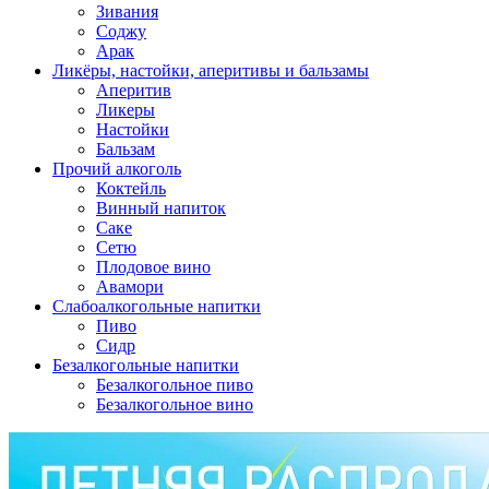
Зивания
Соджу
Арак
Ликёры, настойки, аперитивы и бальзамы
Аперитив
Ликеры
Настойки
Бальзам
Прочий алкоголь
Коктейль
Винный напиток
Саке
Сетю
Плодовое вино
Авамори
Слабоалкогольные напитки
Пиво
Сидр
Безалкогольные напитки
Безалкогольное пиво
Безалкогольное вино