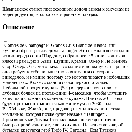
Шампанское станет превосходным дополнением к закускам из
морепродуктов, моллюскам и рыбным блюдам.
Описание
"Comtes de Champagne" Grands Crus Blanc de Blancs Brut —
лучший образец стиля дома Taittinger. Это шампанское создано
из винограда сорта Шардоне, собранного с 5 виноградников
класса Гран Крю в Авиз, Шуийи, Краман, Ожер и Ле Мениль-
Сюр-Ожер. От самого начала создания и до выпуска на рынок
оно требует к себе повышенного внимания со стороны
виноделов, и именно поэтому его изготавливают в небольших
количествах. Кюве создано из сока первого отжима.
Небольшой процент купажа (5%) выдерживают в новых
дубовых бочках на протяжении 4-х месяцев, чтобы улучшить
качества и сложность конечного купажа. Винтаж 2011 года
будет прекрасно храниться как минимум до 2030 года.
В 1734 году Жак Фурне, продавец шампанских вин, создал
компанию, которая позже будет названа "Taittinger".
Производимые Домом Тэтэнжэ шампанские достаточно
быстро приобрели статус великих вин. На этикетке каждой
бутылки красуется герб Тибо IV. Сегодня "Дом Тэтэнжэ"