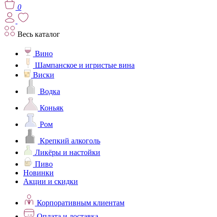
0
Весь каталог
Вино
Шампанское и игристые вина
Виски
Водка
Коньяк
Ром
Крепкий алкоголь
Ликёры и настойки
Пиво
Новинки
Акции и скидки
Корпоративным клиентам
Оплата и доставка