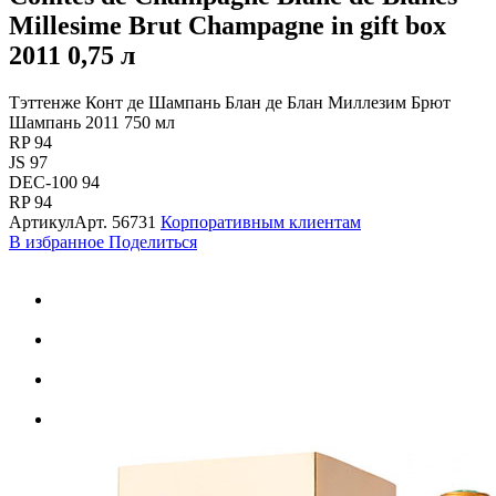
Millesime Brut Champagne in gift box
2011
0,75 л
Тэттенже Конт де Шампань Блан де Блан Миллезим Брют
Шампань 2011 750 мл
RP 94
JS 97
DEC-100 94
RP 94
Артикул
Арт.
56731
Корпоративным клиентам
В избранное
Поделиться