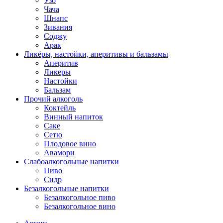
Узо
Чача
Шнапс
Зивания
Соджу
Арак
Ликёры, настойки, аперитивы и бальзамы
Аперитив
Ликеры
Настойки
Бальзам
Прочий алкоголь
Коктейль
Винный напиток
Саке
Сетю
Плодовое вино
Авамори
Слабоалкогольные напитки
Пиво
Сидр
Безалкогольные напитки
Безалкогольное пиво
Безалкогольное вино