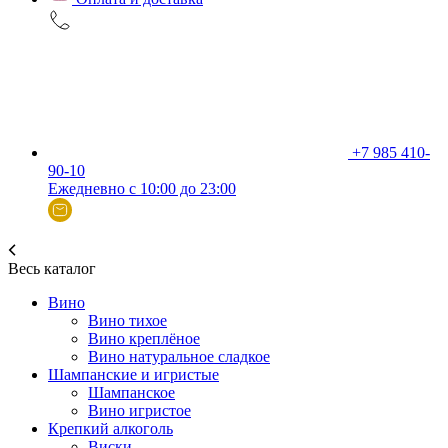
+7 985 410-
90-10
Ежедневно с 10:00 до 23:00
Весь каталог
Вино
Вино тихое
Вино креплёное
Вино натуральное сладкое
Шампанские и игристые
Шампанское
Вино игристое
Крепкий алкоголь
Виски