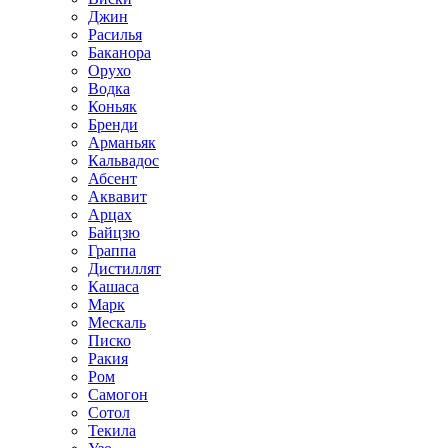
Джин
Расилья
Баканора
Орухо
Водка
Коньяк
Бренди
Арманьяк
Кальвадос
Абсент
Аквавит
Арцах
Байцзю
Граппа
Дистиллят
Кашаса
Марк
Мескаль
Писко
Ракия
Ром
Самогон
Сотол
Текила