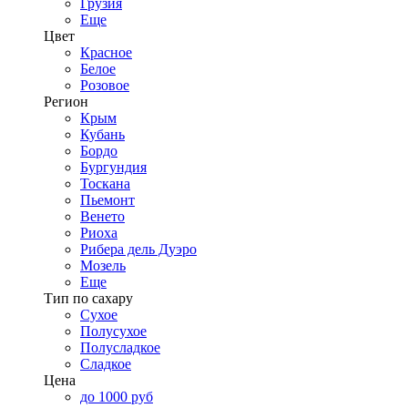
Грузия
Еще
Цвет
Красное
Белое
Розовое
Регион
Крым
Кубань
Бордо
Бургундия
Тоскана
Пьемонт
Венето
Риоха
Рибера дель Дуэро
Мозель
Еще
Тип по сахару
Сухое
Полусухое
Полусладкое
Сладкое
Цена
до 1000 руб