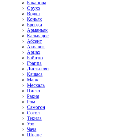
Баканора
Орухо
Водка
Коньяк
Бренди
Арманьяк
Кальвадос
Абсент
Аквавит
Арцах
Байцзю
Граппа
Дистиллят
Кашаса
Марк
Мескаль
Писко
Ракия
Ром
Самогон
Сотол
Текила
Узо
Чача
Шнапс