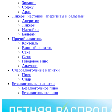
Зивания
Соджу
Арак
Ликёры, настойки, аперитивы и бальзамы
Аперитив
Ликеры
Настойки
Бальзам
Прочий алкоголь
Коктейль
Винный напиток
Саке
Сетю
Плодовое вино
Авамори
Слабоалкогольные напитки
Пиво
Сидр
Безалкогольные напитки
Безалкогольное пиво
Безалкогольное вино