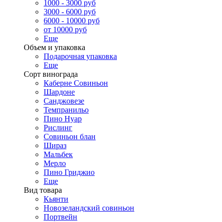
1000 - 3000 руб
3000 - 6000 руб
6000 - 10000 руб
от 10000 руб
Еще
Объем и упаковка
Подарочная упаковка
Еще
Сорт винограда
Каберне Совиньон
Шардоне
Санджовезе
Темпранильо
Пино Нуар
Рислинг
Совиньон блан
Шираз
Мальбек
Мерло
Пино Гриджио
Еще
Вид товара
Кьянти
Новозеландский совиньон
Портвейн