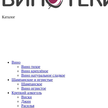
Каталог
Вино
Вино тихое
Вино креплёное
Вино натуральное сладкое
Шампанские и игристые
Шампанское
Вино игристое
Крепкий алкоголь
Виски
Джин
Расилья