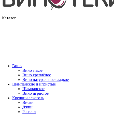
Каталог
Вино
Вино тихое
Вино креплёное
Вино натуральное сладкое
Шампанские и игристые
Шампанское
Вино игристое
Крепкий алкоголь
Виски
Джин
Расилья