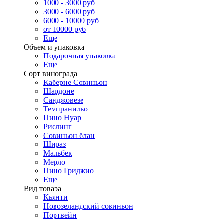
1000 - 3000 руб
3000 - 6000 руб
6000 - 10000 руб
от 10000 руб
Еще
Объем и упаковка
Подарочная упаковка
Еще
Сорт винограда
Каберне Совиньон
Шардоне
Санджовезе
Темпранильо
Пино Нуар
Рислинг
Совиньон блан
Шираз
Мальбек
Мерло
Пино Гриджио
Еще
Вид товара
Кьянти
Новозеландский совиньон
Портвейн