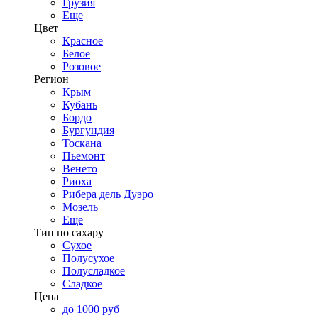
Грузия
Еще
Цвет
Красное
Белое
Розовое
Регион
Крым
Кубань
Бордо
Бургундия
Тоскана
Пьемонт
Венето
Риоха
Рибера дель Дуэро
Мозель
Еще
Тип по сахару
Сухое
Полусухое
Полусладкое
Сладкое
Цена
до 1000 руб