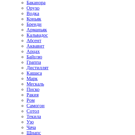
Баканора
Орухо
Водка
Коньяк
Бренди
Арманьяк
Кальвадос
Абсент
Аквавит
Арцах
Байцзю
Граппа
Дистиллят
Кашаса
Марк
Мескаль
Писко
Ракия
Ром
Самогон
Сотол
Текила
Узо
Чача
Шнапс