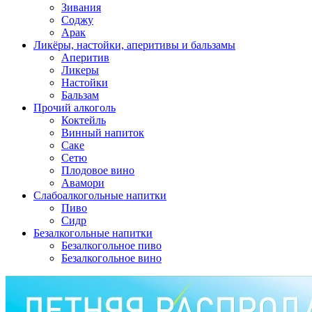
Зивания
Соджу
Арак
Ликёры, настойки, аперитивы и бальзамы
Аперитив
Ликеры
Настойки
Бальзам
Прочий алкоголь
Коктейль
Винный напиток
Саке
Сетю
Плодовое вино
Авамори
Слабоалкогольные напитки
Пиво
Сидр
Безалкогольные напитки
Безалкогольное пиво
Безалкогольное вино