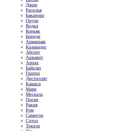
Джин
Расилья
Баканора
Орухо
Водка
Коньяк
Бренди
Арманьяк
Кальвадос
Абсент
Аквавит
Арцах
Байцзю
Граппа
Дистиллят
Кашаса
Марк
Мескаль
Писко
Ракия
Ром
Самогон
Сотол
Текила