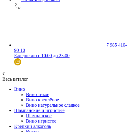
+7 985 410-
90-10
Ежедневно с 10:00 до 23:00
Весь каталог
Вино
Вино тихое
Вино креплёное
Вино натуральное сладкое
Шампанские и игристые
Шампанское
Вино игристое
Крепкий алкоголь
Виски