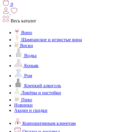
0
Весь каталог
Вино
Шампанское и игристые вина
Виски
Водка
Коньяк
Ром
Крепкий алкоголь
Ликёры и настойки
Пиво
Новинки
Акции и скидки
Корпоративным клиентам
Оплата и доставка