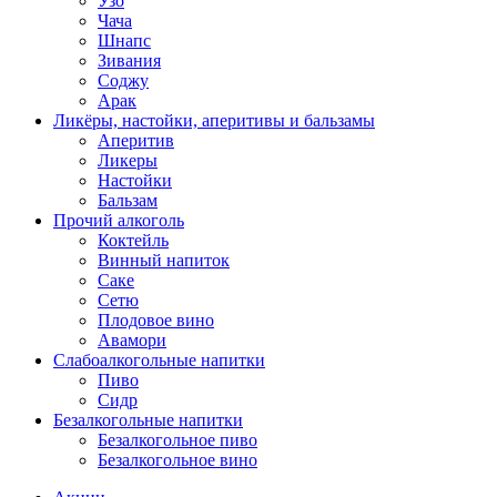
Узо
Чача
Шнапс
Зивания
Соджу
Арак
Ликёры, настойки, аперитивы и бальзамы
Аперитив
Ликеры
Настойки
Бальзам
Прочий алкоголь
Коктейль
Винный напиток
Саке
Сетю
Плодовое вино
Авамори
Слабоалкогольные напитки
Пиво
Сидр
Безалкогольные напитки
Безалкогольное пиво
Безалкогольное вино