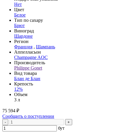
Нет
Цвет
Белое
Тип по сахару
Брют
Виноград
Шардоне
Регион
Франция
,
Шампань
Аппелласьон
Champagne AOC
Производитель
Philippe Gonet
Вид товара
Блан де Блан
Крепость
12%
Объем
3 л
75 594 ₽
Сообщить о поступлении
-
+
бут