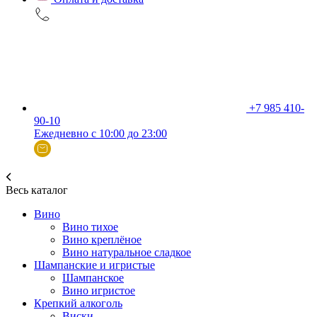
+7 985 410-
90-10
Ежедневно с 10:00 до 23:00
Весь каталог
Вино
Вино тихое
Вино креплёное
Вино натуральное сладкое
Шампанские и игристые
Шампанское
Вино игристое
Крепкий алкоголь
Виски