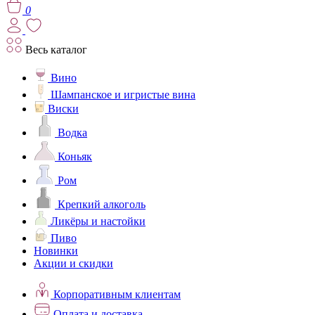
0
Весь каталог
Вино
Шампанское и игристые вина
Виски
Водка
Коньяк
Ром
Крепкий алкоголь
Ликёры и настойки
Пиво
Новинки
Акции и скидки
Корпоративным клиентам
Оплата и доставка