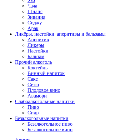
Узо
Чача
Шнапс
Зивания
Соджу
Арак
Ликёры, настойки, аперитивы и бальзамы
Аперитив
Ликеры
Настойки
Бальзам
Прочий алкоголь
Коктейль
Винный напиток
Саке
Сетю
Плодовое вино
Авамори
Слабоалкогольные напитки
Пиво
Сидр
Безалкогольные напитки
Безалкогольное пиво
Безалкогольное вино