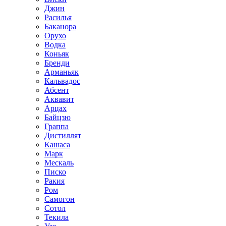
Джин
Расилья
Баканора
Орухо
Водка
Коньяк
Бренди
Арманьяк
Кальвадос
Абсент
Аквавит
Арцах
Байцзю
Граппа
Дистиллят
Кашаса
Марк
Мескаль
Писко
Ракия
Ром
Самогон
Сотол
Текила