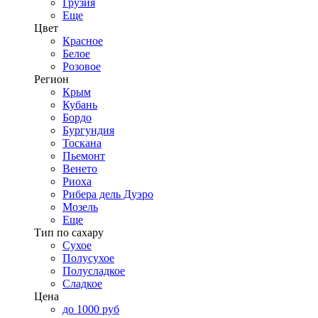
Грузия
Еще
Цвет
Красное
Белое
Розовое
Регион
Крым
Кубань
Бордо
Бургундия
Тоскана
Пьемонт
Венето
Риоха
Рибера дель Дуэро
Мозель
Еще
Тип по сахару
Сухое
Полусухое
Полусладкое
Сладкое
Цена
до 1000 руб