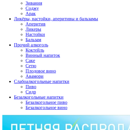
Зивания
Соджу
Арак
Ликёры, настойки, аперитивы и бальзамы
Аперитив
Ликеры
Настойки
Бальзам
Прочий алкоголь
Коктейль
Винный напиток
Саке
Сетю
Плодовое вино
Авамори
Слабоалкогольные напитки
Пиво
Сидр
Безалкогольные напитки
Безалкогольное пиво
Безалкогольное вино