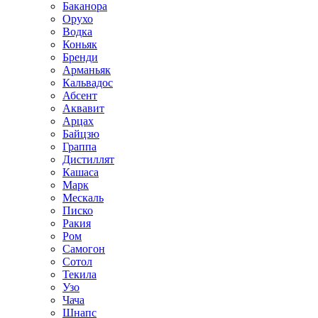
Баканора
Орухо
Водка
Коньяк
Бренди
Арманьяк
Кальвадос
Абсент
Аквавит
Арцах
Байцзю
Граппа
Дистиллят
Кашаса
Марк
Мескаль
Писко
Ракия
Ром
Самогон
Сотол
Текила
Узо
Чача
Шнапс