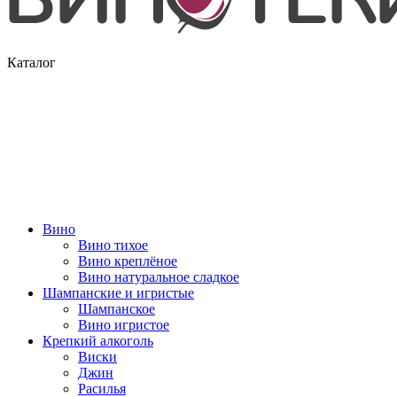
Каталог
Вино
Вино тихое
Вино креплёное
Вино натуральное сладкое
Шампанские и игристые
Шампанское
Вино игристое
Крепкий алкоголь
Виски
Джин
Расилья