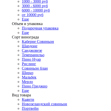
1000 - 3000 руб
3000 - 6000 руб
6000 - 10000 руб
от 10000 руб
Еще
Объем и упаковка
Подарочная упаковка
Еще
Сорт винограда
Каберне Совиньон
Шардоне
Санджовезе
Темпранильо
Пино Нуар
Рислинг
Совиньон блан
Шираз
Мальбек
Мерло
Пино Гриджио
Еще
Вид товара
Кьянти
Новозеландский совиньон
Портвейн