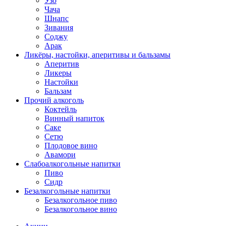
Узо
Чача
Шнапс
Зивания
Соджу
Арак
Ликёры, настойки, аперитивы и бальзамы
Аперитив
Ликеры
Настойки
Бальзам
Прочий алкоголь
Коктейль
Винный напиток
Саке
Сетю
Плодовое вино
Авамори
Слабоалкогольные напитки
Пиво
Сидр
Безалкогольные напитки
Безалкогольное пиво
Безалкогольное вино