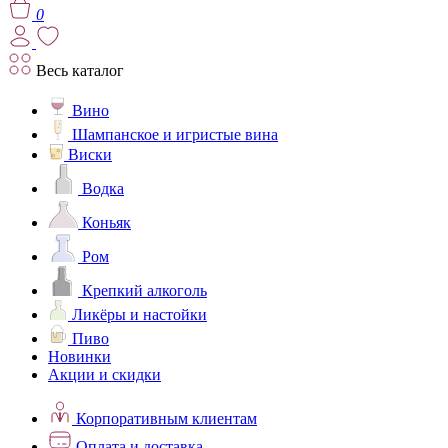
0
Весь каталог
Вино
Шампанское и игристые вина
Виски
Водка
Коньяк
Ром
Крепкий алкоголь
Ликёры и настойки
Пиво
Новинки
Акции и скидки
Корпоративным клиентам
Оплата и доставка