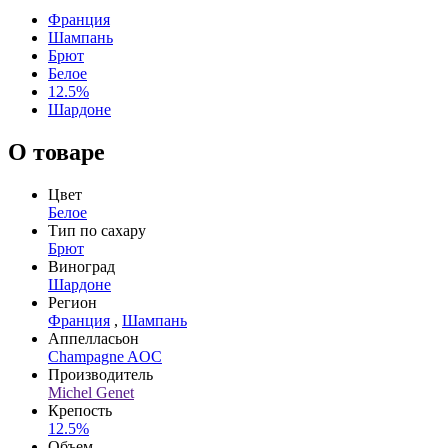
Франция
Шампань
Брют
Белое
12.5%
Шардоне
О товаре
Цвет
Белое
Тип по сахару
Брют
Виноград
Шардоне
Регион
Франция
,
Шампань
Аппелласьон
Champagne AOC
Производитель
Michel Genet
Крепость
12.5%
Объем