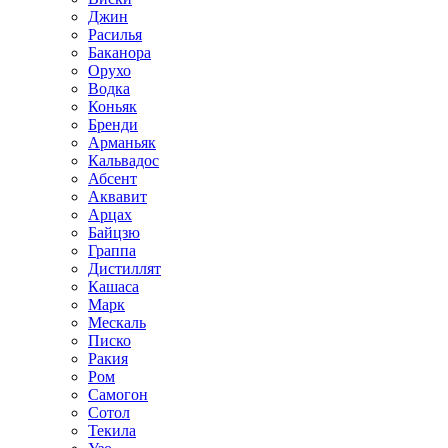
Джин
Расилья
Баканора
Орухо
Водка
Коньяк
Бренди
Арманьяк
Кальвадос
Абсент
Аквавит
Арцах
Байцзю
Граппа
Дистиллят
Кашаса
Марк
Мескаль
Писко
Ракия
Ром
Самогон
Сотол
Текила