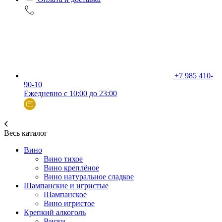
+7 985 410-
90-10
Ежедневно с 10:00 до 23:00
Весь каталог
Вино
Вино тихое
Вино креплёное
Вино натуральное сладкое
Шампанские и игристые
Шампанское
Вино игристое
Крепкий алкоголь
Виски