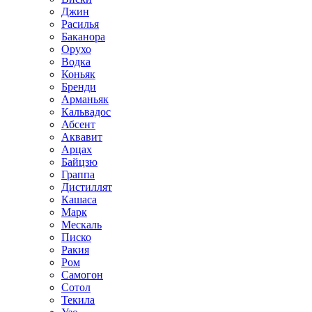
Джин
Расилья
Баканора
Орухо
Водка
Коньяк
Бренди
Арманьяк
Кальвадос
Абсент
Аквавит
Арцах
Байцзю
Граппа
Дистиллят
Кашаса
Марк
Мескаль
Писко
Ракия
Ром
Самогон
Сотол
Текила