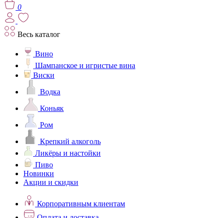
0
Весь каталог
Вино
Шампанское и игристые вина
Виски
Водка
Коньяк
Ром
Крепкий алкоголь
Ликёры и настойки
Пиво
Новинки
Акции и скидки
Корпоративным клиентам
Оплата и доставка