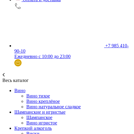
+7 985 410-
90-10
Ежедневно с 10:00 до 23:00
Весь каталог
Вино
Вино тихое
Вино креплёное
Вино натуральное сладкое
Шампанские и игристые
Шампанское
Вино игристое
Крепкий алкоголь
Виски