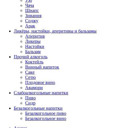
Узо
Чача
Шнапс
Зивания
Соджу
Арак
Ликёры, настойки, аперитивы и бальзамы
Аперитив
Ликеры
Настойки
Бальзам
Прочий алкоголь
Коктейль
Винный напиток
Саке
Сетю
Плодовое вино
Авамори
Слабоалкогольные напитки
Пиво
Сидр
Безалкогольные напитки
Безалкогольное пиво
Безалкогольное вино