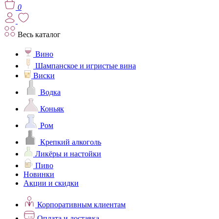
0
Весь каталог
Вино
Шампанское и игристые вина
Виски
Водка
Коньяк
Ром
Крепкий алкоголь
Ликёры и настойки
Пиво
Новинки
Акции и скидки
Корпоративным клиентам
Оплата и доставка