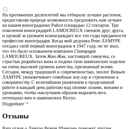
На протяжении десятилетий мы отбирали лучшие растения,
предоставляя природе возможность предложить нам лучшее
на нашем винограднике Райси площадью 12 гектаров. Три
поколения виноградарей LAMOUREUX сменяли друг друга,
и урожай за урожаем вознаграждает все эти годы преданности
профессии виноградаря. Когда мой дедушка Рене ЛАМУРЕ
посадил свой первый виноградник в 1947 году, он не знал,
что это было основанием компании Champagne
LAMOUREUX. Затем Жан-Жак, настоящий самоучка, со
страстью разработал вина и поднял свои шампанские изделия
на очень высокий уровень качества, признанный всеми.
Сегодня, между традицией и современностью, энолог Вивьен
ЛАМУРЕ увековечивает семейные ноу-хау и стремление к
совершенству. С величайшим уважением к проделанной
работе я каждый день работаю над своими лозами, винами и
урожаями, чтобы наилучшим образом выразить весь
потенциал вин и шампанских Riceys.
Подробнее
Отзывы
Ваш отзыв о Ламуро Резерв Шампань поможет другим