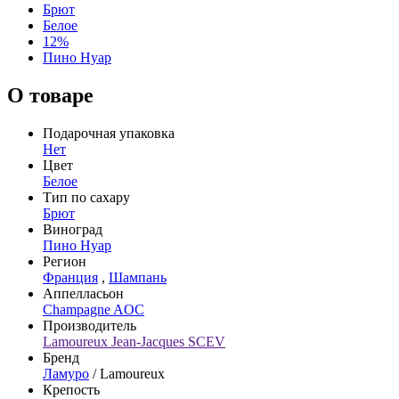
Брют
Белое
12%
Пино Нуар
О товаре
Подарочная упаковка
Нет
Цвет
Белое
Тип по сахару
Брют
Виноград
Пино Нуар
Регион
Франция
,
Шампань
Аппелласьон
Champagne AOC
Производитель
Lamoureux Jean-Jacques SCEV
Бренд
Ламуро
/ Lamoureux
Крепость