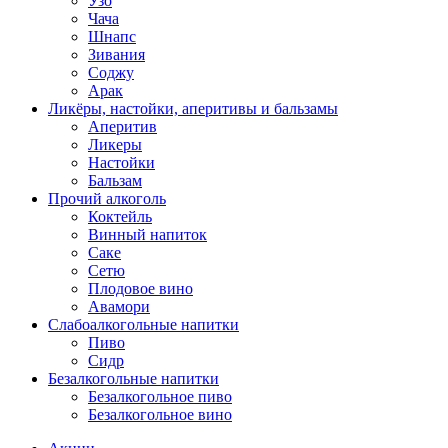
Узо
Чача
Шнапс
Зивания
Соджу
Арак
Ликёры, настойки, аперитивы и бальзамы
Аперитив
Ликеры
Настойки
Бальзам
Прочий алкоголь
Коктейль
Винный напиток
Саке
Сетю
Плодовое вино
Авамори
Слабоалкогольные напитки
Пиво
Сидр
Безалкогольные напитки
Безалкогольное пиво
Безалкогольное вино