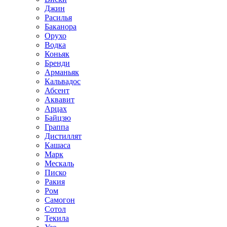
Джин
Расилья
Баканора
Орухо
Водка
Коньяк
Бренди
Арманьяк
Кальвадос
Абсент
Аквавит
Арцах
Байцзю
Граппа
Дистиллят
Кашаса
Марк
Мескаль
Писко
Ракия
Ром
Самогон
Сотол
Текила