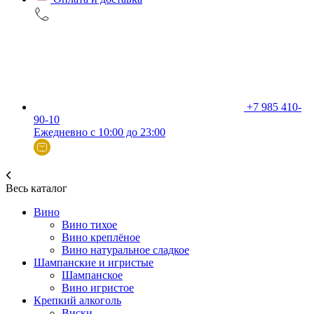
+7 985 410-
90-10
Ежедневно с 10:00 до 23:00
Весь каталог
Вино
Вино тихое
Вино креплёное
Вино натуральное сладкое
Шампанские и игристые
Шампанское
Вино игристое
Крепкий алкоголь
Виски