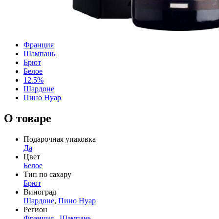
Франция
Шампань
Брют
Белое
12.5%
Шардоне
Пино Нуар
О товаре
Подарочная упаковка
Да
Цвет
Белое
Тип по сахару
Брют
Виноград
Шардоне
,
Пино Нуар
Регион
Франция
,
Шампань