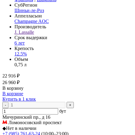
СубРегион
Шиньи-ле-Роз
Аппелласьон
Champagne AOC
Производитель
J. Lassalle
Срок выдержки
6 лет
Крепость
12.5%
Объем
0,75 л
22 916 ₽
26 960 ₽
В корзину
В корзине
Купить в 1 клик
-
+
бут
Мичуринский пр., д 16
Ломоносовский проспект
◆
Нет в наличии
+7 (985) 761-63-24
(10:00–23:00)