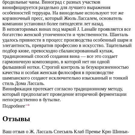
бродильные чаны. Виноград с разных участков
винифицируется раздельно для лучшего выражения
особенностей терруара. На винодельне используют тот же
корзиночный пресс, который Жюль Лассалем, основатель
компании установил более пятидесяти лет назад.
В неповторимых винах под маркой J. Lassalle проявляется все
богатство женской утонченности и чувственности. Шанталь
удалось привнести в процесс производства особенный шарм и
элегантность, превратив профессию в искусство. Тщательный
подбор кюве, превосходно сбалансированный купаж,
традиционный способ создания вина — все это создает
гармоничную композицию, в которой нет ни одной
фальшивой нотки. Строгий контроль за безукоризненностью
качества и особая женская философия в производстве
шампанского создают исключительно изысканный и тонкий
стиль Дома Лассаль.
Винификация протекает согласно традиционному методу,
который предполагает проведение вторичной ферментации
непосредственно в бутылке.
Подробнее
Отзывы
Ваш отзыв о Ж. Лассаль Спесьяль Клаб Премье Крю Шиньи-