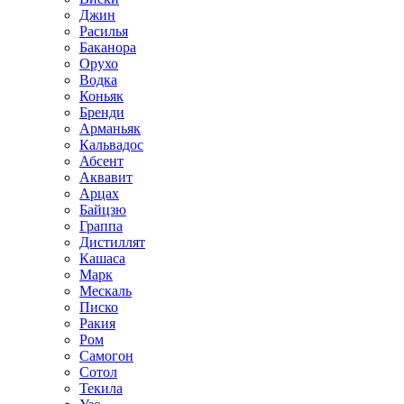
Джин
Расилья
Баканора
Орухо
Водка
Коньяк
Бренди
Арманьяк
Кальвадос
Абсент
Аквавит
Арцах
Байцзю
Граппа
Дистиллят
Кашаса
Марк
Мескаль
Писко
Ракия
Ром
Самогон
Сотол
Текила