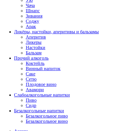
Узо
Чача
Шнапс
Зивания
Соджу
Арак
Ликёры, настойки, аперитивы и бальзамы
Аперитив
Ликеры
Настойки
Бальзам
Прочий алкоголь
Коктейль
Винный напиток
Саке
Сетю
Плодовое вино
Авамори
Слабоалкогольные напитки
Пиво
Сидр
Безалкогольные напитки
Безалкогольное пиво
Безалкогольное вино