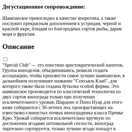
Дегустационное сопровождение:
Шампанское превосходно в качестве аперитива, а также
послужит прекрасным дополнением к устрицам, черной и
красной икре, блюдам из благородных сортов рыбы, дарам
моря и фруктам.
Описание
"Special Club" — это поистине аристократический напиток.
Группа виноделов, объединившись, решили создать
ассоциацию, чтобы произвести самое лучшее шампанское, в
дальнейшем получившее название "Спесьяль Клаб", для
которого также была создана бутылка особой формы. Это
шампанское производится по классической технологии из
двух сортов винограда только при получении
исключительного урожая. Шардоне и Пино Нуар для этого
кюве собираются с 50-летних лоз, произрастающих на
известково-глинистых почвах виноградника класса Премье
Крю. Урожай собирается исключительно вручную по
достижении ягодами оптимальной спелости, виноград
тщательно сортируется, только лучшие ягоды попадут в