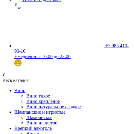
+7 985 410-
90-10
Ежедневно с 10:00 до 23:00
Весь каталог
Вино
Вино тихое
Вино креплёное
Вино натуральное сладкое
Шампанские и игристые
Шампанское
Вино игристое
Крепкий алкоголь
Виски