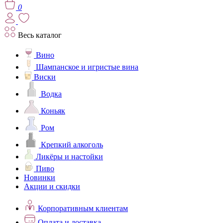
0
Весь каталог
Вино
Шампанское и игристые вина
Виски
Водка
Коньяк
Ром
Крепкий алкоголь
Ликёры и настойки
Пиво
Новинки
Акции и скидки
Корпоративным клиентам
Оплата и доставка