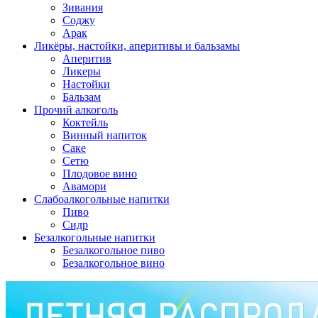
Зивания
Соджу
Арак
Ликёры, настойки, аперитивы и бальзамы
Аперитив
Ликеры
Настойки
Бальзам
Прочий алкоголь
Коктейль
Винный напиток
Саке
Сетю
Плодовое вино
Авамори
Слабоалкогольные напитки
Пиво
Сидр
Безалкогольные напитки
Безалкогольное пиво
Безалкогольное вино