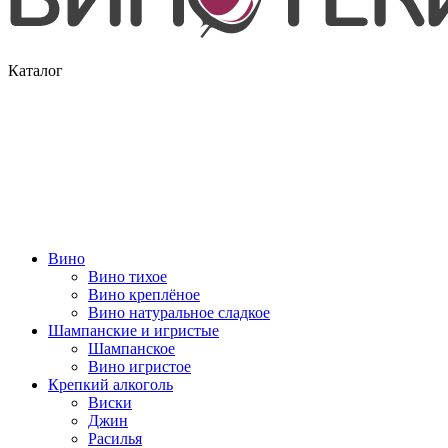
Каталог
Вино
Вино тихое
Вино креплёное
Вино натуральное сладкое
Шампанские и игристые
Шампанское
Вино игристое
Крепкий алкоголь
Виски
Джин
Расилья