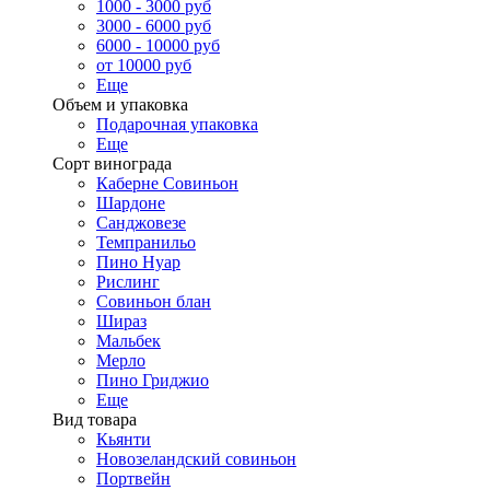
1000 - 3000 руб
3000 - 6000 руб
6000 - 10000 руб
от 10000 руб
Еще
Объем и упаковка
Подарочная упаковка
Еще
Сорт винограда
Каберне Совиньон
Шардоне
Санджовезе
Темпранильо
Пино Нуар
Рислинг
Совиньон блан
Шираз
Мальбек
Мерло
Пино Гриджио
Еще
Вид товара
Кьянти
Новозеландский совиньон
Портвейн