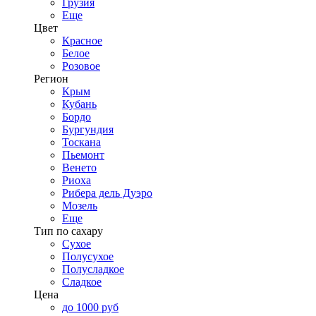
Грузия
Еще
Цвет
Красное
Белое
Розовое
Регион
Крым
Кубань
Бордо
Бургундия
Тоскана
Пьемонт
Венето
Риоха
Рибера дель Дуэро
Мозель
Еще
Тип по сахару
Сухое
Полусухое
Полусладкое
Сладкое
Цена
до 1000 руб