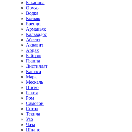
Баканора
Орухо
Водка
Коньяк
Бренди
Арманьяк
Кальвадос
Абсент
Аквавит
Арцах
Байцзю
Граппа
Дистиллят
Кашаса
Марк
Мескаль
Писко
Ракия
Ром
Самогон
Сотол
Текила
Узо
Чача
Шнапс