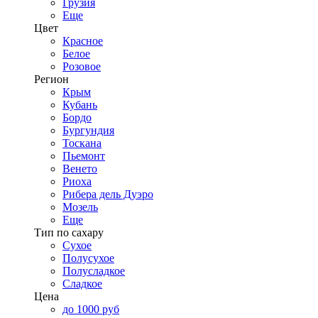
Грузия
Еще
Цвет
Красное
Белое
Розовое
Регион
Крым
Кубань
Бордо
Бургундия
Тоскана
Пьемонт
Венето
Риоха
Рибера дель Дуэро
Мозель
Еще
Тип по сахару
Сухое
Полусухое
Полусладкое
Сладкое
Цена
до 1000 руб