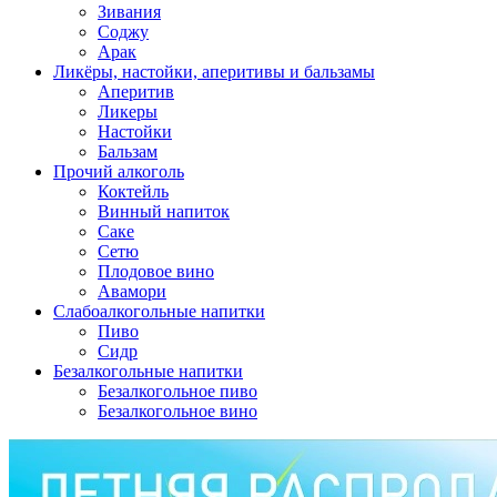
Зивания
Соджу
Арак
Ликёры, настойки, аперитивы и бальзамы
Аперитив
Ликеры
Настойки
Бальзам
Прочий алкоголь
Коктейль
Винный напиток
Саке
Сетю
Плодовое вино
Авамори
Слабоалкогольные напитки
Пиво
Сидр
Безалкогольные напитки
Безалкогольное пиво
Безалкогольное вино