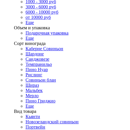
1000 - 3000 руб
3000 - 6000 руб
6000 - 10000 руб
от 10000 руб
Еще
Объем и упаковка
Подарочная упаковка
Еще
Сорт винограда
Каберне Совиньон
Шардоне
Санджовезе
Темпранильо
Пино Нуар
Рислинг
Совиньон блан
Шираз
Мальбек
Мерло
Пино Гриджио
Еще
Вид товара
Кьянти
Новозеландский совиньон
Портвейн