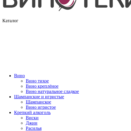
Каталог
Вино
Вино тихое
Вино креплёное
Вино натуральное сладкое
Шампанские и игристые
Шампанское
Вино игристое
Крепкий алкоголь
Виски
Джин
Расилья