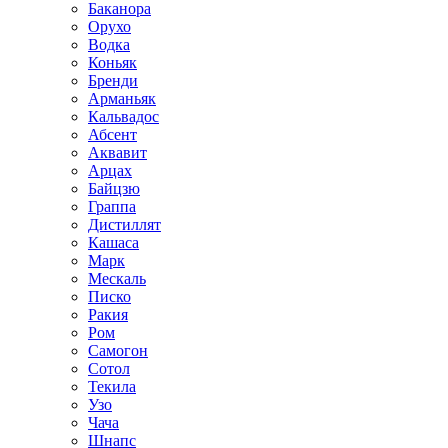
Баканора
Орухо
Водка
Коньяк
Бренди
Арманьяк
Кальвадос
Абсент
Аквавит
Арцах
Байцзю
Граппа
Дистиллят
Кашаса
Марк
Мескаль
Писко
Ракия
Ром
Самогон
Сотол
Текила
Узо
Чача
Шнапс