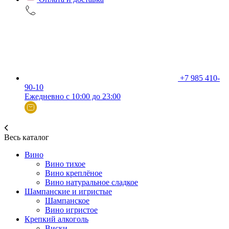
+7 985 410-
90-10
Ежедневно с 10:00 до 23:00
Весь каталог
Вино
Вино тихое
Вино креплёное
Вино натуральное сладкое
Шампанские и игристые
Шампанское
Вино игристое
Крепкий алкоголь
Виски