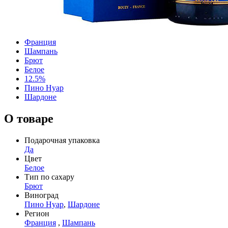
Франция
Шампань
Брют
Белое
12.5%
Пино Нуар
Шардоне
О товаре
Подарочная упаковка
Да
Цвет
Белое
Тип по сахару
Брют
Виноград
Пино Нуар
,
Шардоне
Регион
Франция
,
Шампань