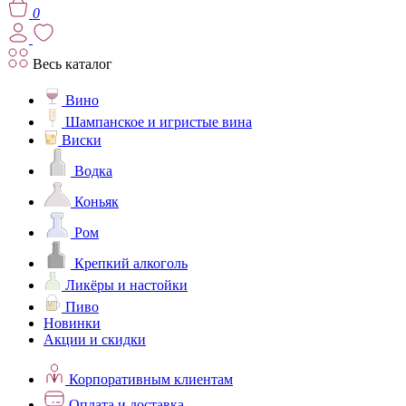
0
Весь каталог
Вино
Шампанское и игристые вина
Виски
Водка
Коньяк
Ром
Крепкий алкоголь
Ликёры и настойки
Пиво
Новинки
Акции и скидки
Корпоративным клиентам
Оплата и доставка