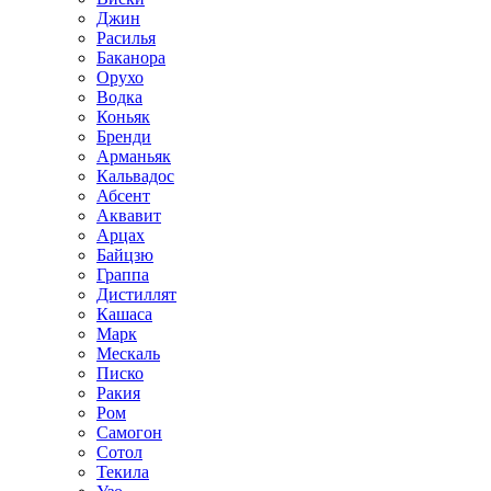
Джин
Расилья
Баканора
Орухо
Водка
Коньяк
Бренди
Арманьяк
Кальвадос
Абсент
Аквавит
Арцах
Байцзю
Граппа
Дистиллят
Кашаса
Марк
Мескаль
Писко
Ракия
Ром
Самогон
Сотол
Текила