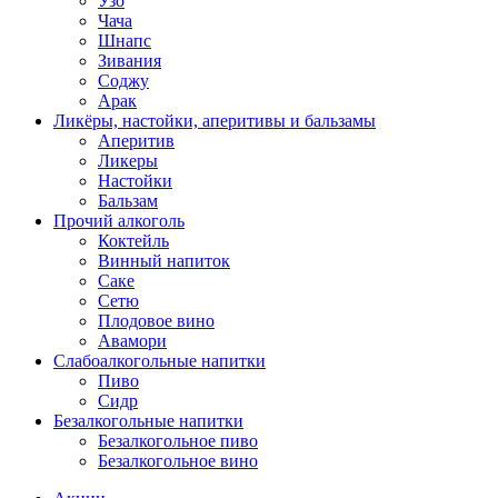
Узо
Чача
Шнапс
Зивания
Соджу
Арак
Ликёры, настойки, аперитивы и бальзамы
Аперитив
Ликеры
Настойки
Бальзам
Прочий алкоголь
Коктейль
Винный напиток
Саке
Сетю
Плодовое вино
Авамори
Слабоалкогольные напитки
Пиво
Сидр
Безалкогольные напитки
Безалкогольное пиво
Безалкогольное вино