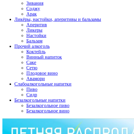
Зивания
Соджу
Арак
Ликёры, настойки, аперитивы и бальзамы
Аперитив
Ликеры
Настойки
Бальзам
Прочий алкоголь
Коктейль
Винный напиток
Саке
Сетю
Плодовое вино
Авамори
Слабоалкогольные напитки
Пиво
Сидр
Безалкогольные напитки
Безалкогольное пиво
Безалкогольное вино