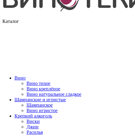
Каталог
Вино
Вино тихое
Вино креплёное
Вино натуральное сладкое
Шампанские и игристые
Шампанское
Вино игристое
Крепкий алкоголь
Виски
Джин
Расилья