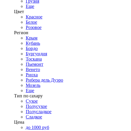
Грузия
Еще
Цвет
Красное
Белое
Розовое
Регион
Крым
Кубань
Бордо
Бургундия
Тоскана
Пьемонт
Венето
Риоха
Рибера дель Дуэро
Мозель
Еще
Тип по сахару
Сухое
Полусухое
Полусладкое
Сладкое
Цена
до 1000 руб