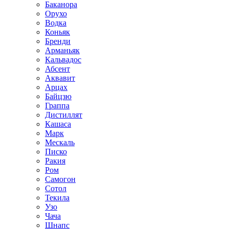
Баканора
Орухо
Водка
Коньяк
Бренди
Арманьяк
Кальвадос
Абсент
Аквавит
Арцах
Байцзю
Граппа
Дистиллят
Кашаса
Марк
Мескаль
Писко
Ракия
Ром
Самогон
Сотол
Текила
Узо
Чача
Шнапс