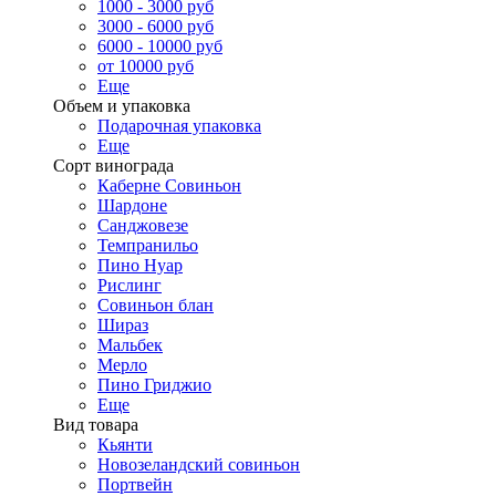
1000 - 3000 руб
3000 - 6000 руб
6000 - 10000 руб
от 10000 руб
Еще
Объем и упаковка
Подарочная упаковка
Еще
Сорт винограда
Каберне Совиньон
Шардоне
Санджовезе
Темпранильо
Пино Нуар
Рислинг
Совиньон блан
Шираз
Мальбек
Мерло
Пино Гриджио
Еще
Вид товара
Кьянти
Новозеландский совиньон
Портвейн