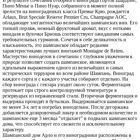
В результате сочетания отборного винограда сортов Шардоне,
Пино Менье и Пино Нуар, собранного в момент полной
зрелости на виноградниках класса Премье Крю, рождается
Arlaux, Brut Speciale Reserve Premier Cru, Champagne AOC,
обладающее элегантностью величайших шампанских вин. Его
тонкий перляж, нежный фруктовый аромат, вкус с нотками
миндаля и булочки Бриошь соответствуют ожиданиям самых
требовательных гурманов. Сочетая в себе деликатность и
изысканность, это шампанское обладает редкими
характеристиками лучших винтажей Montagne de Reims.
Мастерство виноделов в сочетании с глубоким уважением к
природе позволяет создать шампанское, являющееся
идеальным выражением одного из величайших и самых
исторических терруаров во всем районе Шампань. Виноград
каждого сорта и с каждого участка собирают отдельно. На
сбор винограда с гектара уходит около суток. Ферментация
протекает при строго контролируемой температуре в
резервуарах из нержавеющей стали. Вторичная ферментация и
выдержка проходят в бутылках. Выдерживается шампанское
не менее 3-х лет в погребах винодельни. После дегоржажа
добавляется дозировочный ликер в необходимом количестве и
шампанское еще 3 месяца "отдыхает" в подвалах шампанского
дома, что способствует его свежести и исключительному
характеру.
Шампанский дом Арло и его виноградники расположены в