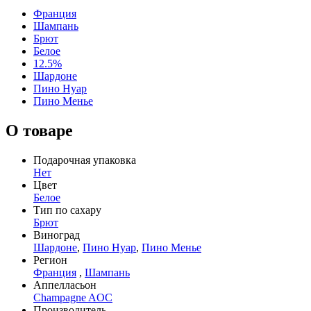
Франция
Шампань
Брют
Белое
12.5%
Шардоне
Пино Нуар
Пино Менье
О товаре
Подарочная упаковка
Нет
Цвет
Белое
Тип по сахару
Брют
Виноград
Шардоне
,
Пино Нуар
,
Пино Менье
Регион
Франция
,
Шампань
Аппелласьон
Champagne AOC
Производитель