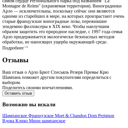
самом сердце Регионального парка под названием "La
Montagne de Reims" (охраняемая территория). Виноградники
Арло — исключительны, поскольку сейчас они являются
одними из старейших в мире, на которых произрастают очень
старые французские виноградные лозы, пережившие
эпидемию филлоксеры в XIX веке. Чтобы наилучшим
образом защитить это природное наследие, с 1997 года семья
Арло придерживается экологически безопасных методов
обработки, не наносящих ущерба окружающей среде.
Подробнее
Отзывы
Ваш отзыв о Арло Брют Спесьяль Резерв Премье Крю
Шампань поможет другим покупателям определиться с
выбором.
Поделитесь своими впечатлениями.
Оставить отзыв
Возможно вы искали
Шампанское
Французское
Moet & Chandon
Dom Perignon
Вдова Клико
Мини шампанское