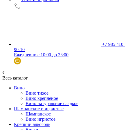
+7 985 410-
90-10
Ежедневно с 10:00 до 23:00
Весь каталог
Вино
Вино тихое
Вино креплёное
Вино натуральное сладкое
Шампанские и игристые
Шампанское
Вино игристое
Крепкий алкоголь
Виски