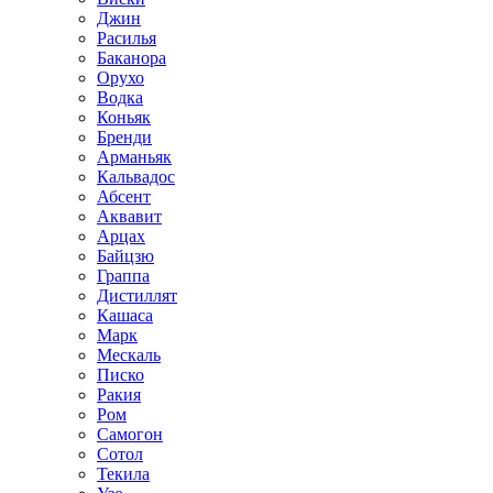
Джин
Расилья
Баканора
Орухо
Водка
Коньяк
Бренди
Арманьяк
Кальвадос
Абсент
Аквавит
Арцах
Байцзю
Граппа
Дистиллят
Кашаса
Марк
Мескаль
Писко
Ракия
Ром
Самогон
Сотол
Текила