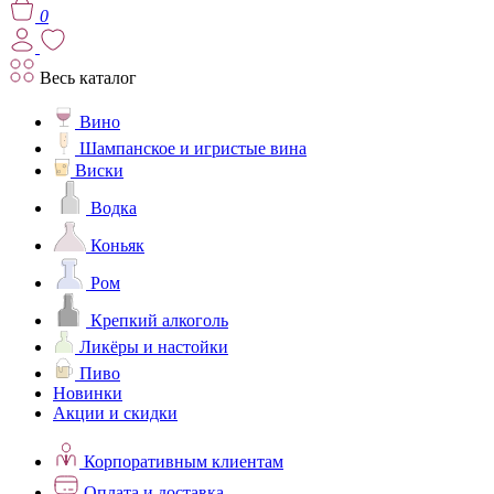
0
Весь каталог
Вино
Шампанское и игристые вина
Виски
Водка
Коньяк
Ром
Крепкий алкоголь
Ликёры и настойки
Пиво
Новинки
Акции и скидки
Корпоративным клиентам
Оплата и доставка