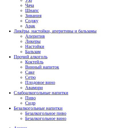
Узо
Чача
Шнапс
Зивания
Соджу
Арак
Ликёры, настойки, аперитивы и бальзамы
Аперитив
Ликеры
Настойки
Бальзам
Прочий алкоголь
Коктейль
Винный напиток
Саке
Сетю
Плодовое вино
Авамори
Слабоалкогольные напитки
Пиво
Сидр
Безалкогольные напитки
Безалкогольное пиво
Безалкогольное вино