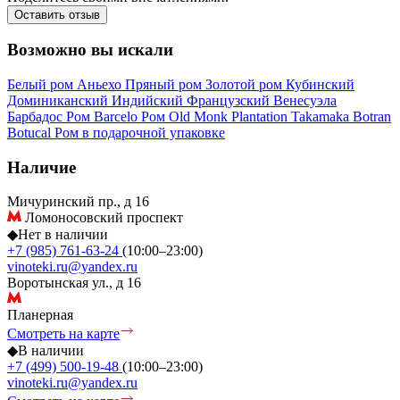
Оставить отзыв
Возможно вы искали
Белый ром
Аньехо
Пряный ром
Золотой ром
Кубинский
Доминиканский
Индийский
Французский
Венесуэла
Барбадос
Ром Barcelo
Ром Old Monk
Plantation
Takamaka
Botran
Botucal
Ром в подарочной упаковке
Наличие
Мичуринский пр., д 16
Ломоносовский проспект
◆
Нет в наличии
+7 (985) 761-63-24
(10:00–23:00)
vinoteki.ru@yandex.ru
Воротынская ул., д 16
Планерная
Смотреть на карте
◆
В наличии
+7 (499) 500-19-48
(10:00–23:00)
vinoteki.ru@yandex.ru