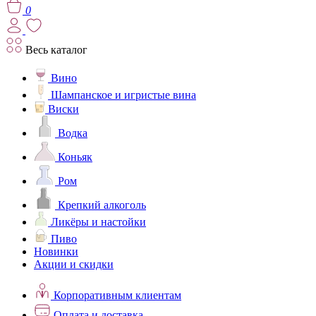
0
Весь каталог
Вино
Шампанское и игристые вина
Виски
Водка
Коньяк
Ром
Крепкий алкоголь
Ликёры и настойки
Пиво
Новинки
Акции и скидки
Корпоративным клиентам
Оплата и доставка