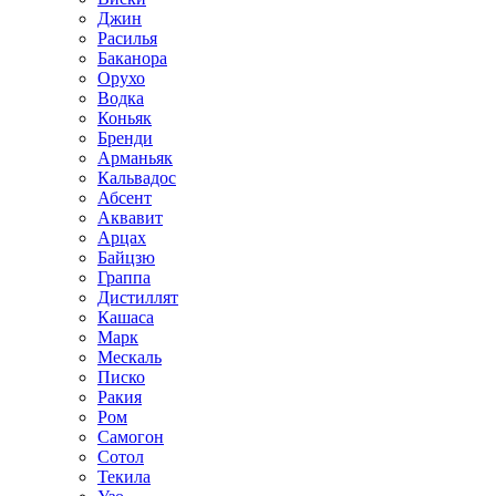
Джин
Расилья
Баканора
Орухо
Водка
Коньяк
Бренди
Арманьяк
Кальвадос
Абсент
Аквавит
Арцах
Байцзю
Граппа
Дистиллят
Кашаса
Марк
Мескаль
Писко
Ракия
Ром
Самогон
Сотол
Текила