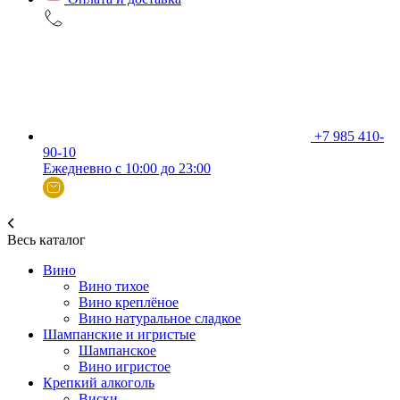
+7 985 410-
90-10
Ежедневно с 10:00 до 23:00
Весь каталог
Вино
Вино тихое
Вино креплёное
Вино натуральное сладкое
Шампанские и игристые
Шампанское
Вино игристое
Крепкий алкоголь
Виски