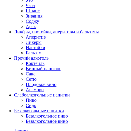
Узо
Чача
Шнапс
Зивания
Соджу
Арак
Ликёры, настойки, аперитивы и бальзамы
Аперитив
Ликеры
Настойки
Бальзам
Прочий алкоголь
Коктейль
Винный напиток
Саке
Сетю
Плодовое вино
Авамори
Слабоалкогольные напитки
Пиво
Сидр
Безалкогольные напитки
Безалкогольное пиво
Безалкогольное вино