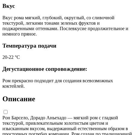
Вкус
Вкус рома мягкий, глубокий, округлый, со сливочной
текстурой, легкими тонами зеленых фруктов и
поджаренными оттенками. Послевкусие продолжительное и
немного пряное.
Температура подачи
20-22 °С
Дегустационное сопровождение:
Ром прекрасно подходит для создания всевозможных
коктейлей.
Описание
Рон Барсело, Дорадо Аньехадо — мягкий ром с гладкой
текстурой, привлекательным золотистым цветом и
изысканным вкусом, выдержанный естественным образом в
просторных погребах компании. Ром создан по традиционной