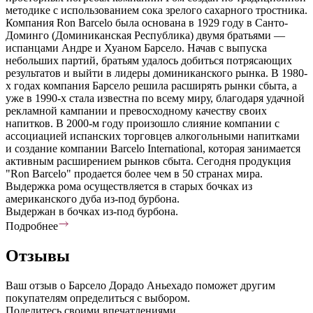
методике с использованием сока зрелого сахарного тростника.
Компания Ron Barcelo была основана в 1929 году в Санто-
Доминго (Доминиканская Республика) двумя братьями —
испанцами Андре и Хуаном Барсело. Начав с выпуска
небольших партий, братьям удалось добиться потрясающих
результатов и выйти в лидеры доминиканского рынка. В 1980-
х годах компания Барсело решила расширять рынки сбыта, а
уже в 1990-х стала известна по всему миру, благодаря удачной
рекламной кампании и превосходному качеству своих
напитков. В 2000-м году произошло слияние компании с
ассоциацией испанских торговцев алкогольными напитками
и создание компании Barcelo International, которая занимается
активным расширением рынков сбыта. Сегодня продукция
"Ron Barcelo" продается более чем в 50 странах мира.
Выдержка рома осуществляется в старых бочках из
американского дуба из-под бурбона.
Выдержан в бочках из-под бурбона.
Подробнее
Отзывы
Ваш отзыв о Барсело Дорадо Аньехадо поможет другим
покупателям определиться с выбором.
Поделитесь своими впечатлениями.