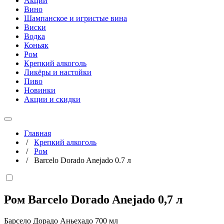
Акции
Вино
Шампанское и игристые вина
Виски
Водка
Коньяк
Ром
Крепкий алкоголь
Ликёры и настойки
Пиво
Новинки
Акции и скидки
Главная
/
Крепкий алкоголь
/
Ром
/
Barcelo Dorado Anejado 0.7 л
Ром Barcelo Dorado Anejado
0,7 л
Барсело Дорадо Аньехадо 700 мл