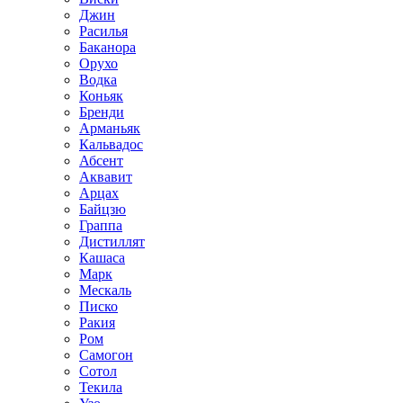
Джин
Расилья
Баканора
Орухо
Водка
Коньяк
Бренди
Арманьяк
Кальвадос
Абсент
Аквавит
Арцах
Байцзю
Граппа
Дистиллят
Кашаса
Марк
Мескаль
Писко
Ракия
Ром
Самогон
Сотол
Текила