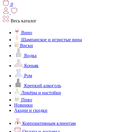
0
Весь каталог
Вино
Шампанское и игристые вина
Виски
Водка
Коньяк
Ром
Крепкий алкоголь
Ликёры и настойки
Пиво
Новинки
Акции и скидки
Корпоративным клиентам
Оплата и доставка