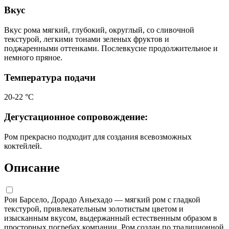
Вкус
Вкус рома мягкий, глубокий, округлый, со сливочной
текстурой, легкими тонами зеленых фруктов и
поджаренными оттенками. Послевкусие продолжительное и
немного пряное.
Температура подачи
20-22 °С
Дегустационное сопровождение:
Ром прекрасно подходит для создания всевозможных
коктейлей.
Описание
Рон Барсело, Дорадо Аньехадо — мягкий ром с гладкой
текстурой, привлекательным золотистым цветом и
изысканным вкусом, выдержанный естественным образом в
просторных погребах компании. Ром создан по традиционной