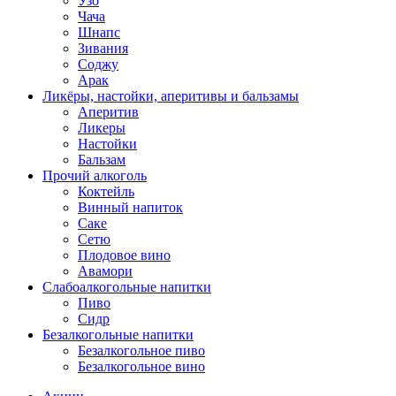
Узо
Чача
Шнапс
Зивания
Соджу
Арак
Ликёры, настойки, аперитивы и бальзамы
Аперитив
Ликеры
Настойки
Бальзам
Прочий алкоголь
Коктейль
Винный напиток
Саке
Сетю
Плодовое вино
Авамори
Слабоалкогольные напитки
Пиво
Сидр
Безалкогольные напитки
Безалкогольное пиво
Безалкогольное вино