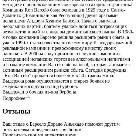
методике с использованием сока зрелого сахарного тростника.
Компания Ron Barcelo была основана в 1929 году в Санто-
Доминго (Доминиканская Республика) двумя братьями —
испанцами Андре и Хуаном Барсело. Начав с выпуска
небольших партий, братьям удалось добиться потрясающих
результатов и выйти в лидеры доминиканского рынка. В 1980-
х годах компания Барсело решила расширять рынки сбыта, а
уже в 1990-х стала известна по всему миру, благодаря удачной
рекламной кампании и превосходному качеству своих
напитков. В 2000-м году произошло слияние компании с
ассоциацией испанских торговцев алкогольными напитками
и создание компании Barcelo International, которая занимается
активным расширением рынков сбыта. Сегодня продукция
"Ron Barcelo" продается более чем в 50 странах мира.
Выдержка рома осуществляется в старых бочках из
американского дуба из-под бурбона.
Выдержан в бочках из-под бурбона.
Подробнее
Отзывы
Ваш отзыв о Барсело Дорадо Аньехадо поможет другим
покупателям определиться с выбором.
Поделитесь своими впечатлениями.