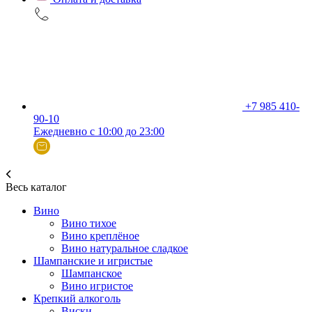
+7 985 410-
90-10
Ежедневно с 10:00 до 23:00
Весь каталог
Вино
Вино тихое
Вино креплёное
Вино натуральное сладкое
Шампанские и игристые
Шампанское
Вино игристое
Крепкий алкоголь
Виски