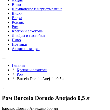
Акции
Вино
Шампанское и игристые вина
Виски
Водка
Коньяк
Ром
Крепкий алкоголь
Ликёры и настойки
Пиво
Новинки
Акции и скидки
Главная
/
Крепкий алкоголь
/
Ром
/
Barcelo Dorado Anejado 0.5 л
Ром Barcelo Dorado Anejado
0,5 л
Барсело Дорадо Аньехадо 500 мл