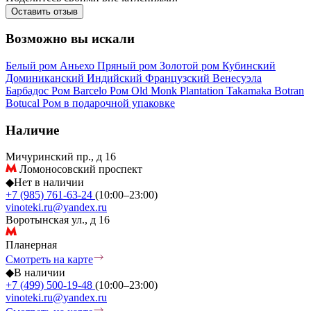
Оставить отзыв
Возможно вы искали
Белый ром
Аньехо
Пряный ром
Золотой ром
Кубинский
Доминиканский
Индийский
Французский
Венесуэла
Барбадос
Ром Barcelo
Ром Old Monk
Plantation
Takamaka
Botran
Botucal
Ром в подарочной упаковке
Наличие
Мичуринский пр., д 16
Ломоносовский проспект
◆
Нет в наличии
+7 (985) 761-63-24
(10:00–23:00)
vinoteki.ru@yandex.ru
Воротынская ул., д 16
Планерная
Смотреть на карте
◆
В наличии
+7 (499) 500-19-48
(10:00–23:00)
vinoteki.ru@yandex.ru