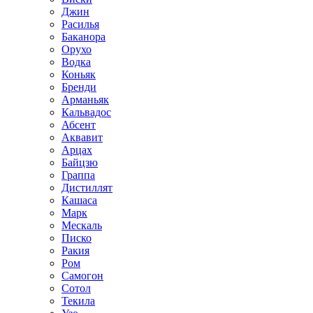
Джин
Расилья
Баканора
Орухо
Водка
Коньяк
Бренди
Арманьяк
Кальвадос
Абсент
Аквавит
Арцах
Байцзю
Граппа
Дистиллят
Кашаса
Марк
Мескаль
Писко
Ракия
Ром
Самогон
Сотол
Текила