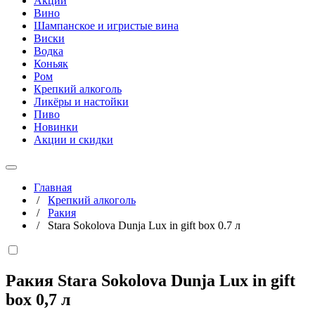
Акции
Вино
Шампанское и игристые вина
Виски
Водка
Коньяк
Ром
Крепкий алкоголь
Ликёры и настойки
Пиво
Новинки
Акции и скидки
Главная
/
Крепкий алкоголь
/
Ракия
/
Stara Sokolova Dunja Lux in gift box 0.7 л
Ракия Stara Sokolova Dunja Lux in gift
box
0,7 л