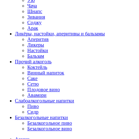
Узо
Чача
Шнапс
Зивания
Соджу
Арак
Ликёры, настойки, аперитивы и бальзамы
Аперитив
Ликеры
Настойки
Бальзам
Прочий алкоголь
Коктейль
Винный напиток
Саке
Сетю
Плодовое вино
Авамори
Слабоалкогольные напитки
Пиво
Сидр
Безалкогольные напитки
Безалкогольное пиво
Безалкогольное вино