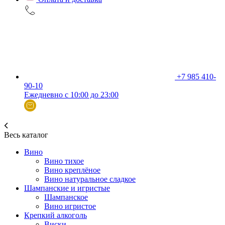
+7 985 410-
90-10
Ежедневно с 10:00 до 23:00
Весь каталог
Вино
Вино тихое
Вино креплёное
Вино натуральное сладкое
Шампанские и игристые
Шампанское
Вино игристое
Крепкий алкоголь
Виски