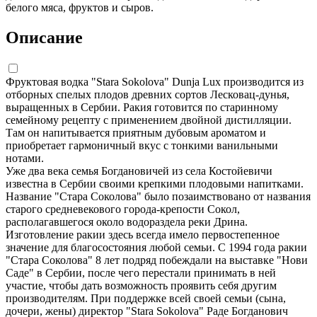
белого мяса, фруктов и сыров.
Описание
Фруктовая водка "Stara Sokolova" Dunja Lux производится из
отборных спелых плодов древних сортов Лесковац-дунья,
выращенных в Сербии. Ракия готовится по старинному
семейному рецепту с применением двойной дистилляции.
Там он напитывается приятным дубовым ароматом и
приобретает гармоничный вкус с тонкими ванильными
нотами.
Уже два века семья Богдановичей из села Костойевичи
известна в Сербии своими крепкими плодовыми напитками.
Название "Стара Соколова" было позаимствовано от названия
старого средневекового города-крепости Сокол,
располагавшегося около водораздела реки Дрина.
Изготовление ракии здесь всегда имело первостепенное
значение для благосостояния любой семьи. С 1994 года ракии
"Стара Соколова" 8 лет подряд побеждали на выставке "Нови
Саде" в Сербии, после чего перестали принимать в ней
участие, чтобы дать возможность проявить себя другим
производителям. При поддержке всей своей семьи (сына,
дочери, жены) директор "Stara Sokolova" Раде Богданович