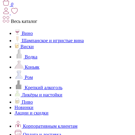
0
Весь каталог
Вино
Шампанское и игристые вина
Виски
Водка
Коньяк
Ром
Крепкий алкоголь
Ликёры и настойки
Пиво
Новинки
Акции и скидки
Корпоративным клиентам
Оплата и доставка