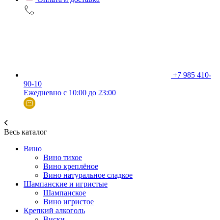
+7 985 410-
90-10
Ежедневно с 10:00 до 23:00
Весь каталог
Вино
Вино тихое
Вино креплёное
Вино натуральное сладкое
Шампанские и игристые
Шампанское
Вино игристое
Крепкий алкоголь
Виски