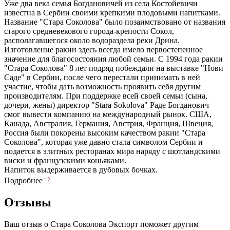
Уже два века семья Богдановичей из села Костойевичи
известна в Сербии своими крепкими плодовыми напитками.
Название "Стара Соколова" было позаимствовано от названия
старого средневекового города-крепости Сокол,
располагавшегося около водораздела реки Дрина.
Изготовление ракии здесь всегда имело первостепенное
значение для благосостояния любой семьи. С 1994 года ракии
"Стара Соколова" 8 лет подряд побеждали на выставке "Нови
Саде" в Сербии, после чего перестали принимать в ней
участие, чтобы дать возможность проявить себя другим
производителям. При поддержке всей своей семьи (сына,
дочери, жены) директор "Stara Sokolova" Раде Богданович
смог вывести компанию на международный рынок. США,
Канада, Австралия, Германия, Австрия, Франция, Швеция,
Россия были покорены высоким качеством ракии "Стара
Соколова", которая уже давно стала символом Сербии и
подается в элитных ресторанах мира наряду с шотландскими
виски и французскими коньяками.
Напиток выдерживается в дубовых бочках.
Подробнее
Отзывы
Ваш отзыв о Стара Соколова Экспорт поможет другим