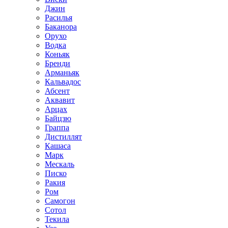
Джин
Расилья
Баканора
Орухо
Водка
Коньяк
Бренди
Арманьяк
Кальвадос
Абсент
Аквавит
Арцах
Байцзю
Граппа
Дистиллят
Кашаса
Марк
Мескаль
Писко
Ракия
Ром
Самогон
Сотол
Текила