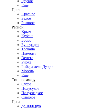
Грузия
Еще
Цвет
Красное
Белое
Розовое
Регион
Крым
Кубань
Бордо
Бургундия
Тоскана
Пьемонт
Венето
Риоха
Рибера дель Дуэро
Мозель
Еще
Тип по сахару
Сухое
Полусухое
Полусладкое
Сладкое
Цена
до 1000 руб