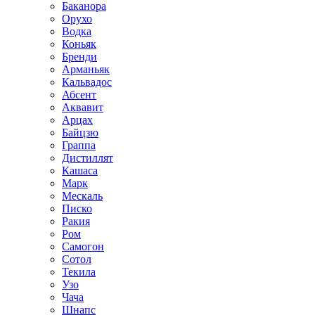
Баканора
Орухо
Водка
Коньяк
Бренди
Арманьяк
Кальвадос
Абсент
Аквавит
Арцах
Байцзю
Граппа
Дистиллят
Кашаса
Марк
Мескаль
Писко
Ракия
Ром
Самогон
Сотол
Текила
Узо
Чача
Шнапс