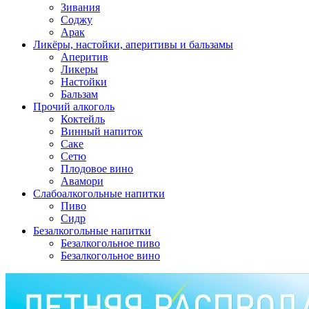
Зивания
Соджу
Арак
Ликёры, настойки, аперитивы и бальзамы
Аперитив
Ликеры
Настойки
Бальзам
Прочий алкоголь
Коктейль
Винный напиток
Саке
Сетю
Плодовое вино
Авамори
Слабоалкогольные напитки
Пиво
Сидр
Безалкогольные напитки
Безалкогольное пиво
Безалкогольное вино