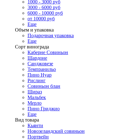
1000 - 3000 руб
3000 - 6000 руб
6000 - 10000 руб
от 10000 руб
Еще
Объем и упаковка
Подарочная упаковка
Еще
Сорт винограда
Каберне Совиньон
Шардоне
Санджовезе
Темпранильо
Пино Нуар
Рислинг
Совиньон блан
Шираз
Мальбек
Мерло
Пино Гриджио
Еще
Вид товара
Кьянти
Новозеландский совиньон
Портвейн