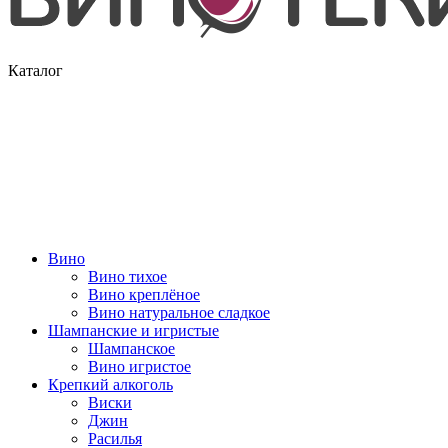
Каталог
Вино
Вино тихое
Вино креплёное
Вино натуральное сладкое
Шампанские и игристые
Шампанское
Вино игристое
Крепкий алкоголь
Виски
Джин
Расилья