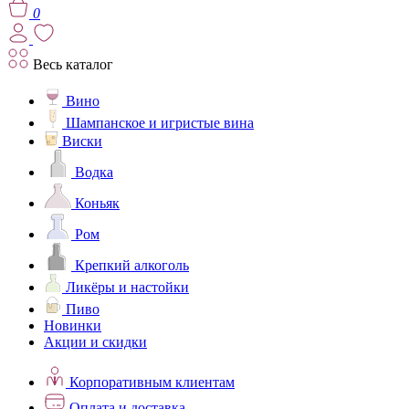
0
Весь каталог
Вино
Шампанское и игристые вина
Виски
Водка
Коньяк
Ром
Крепкий алкоголь
Ликёры и настойки
Пиво
Новинки
Акции и скидки
Корпоративным клиентам
Оплата и доставка