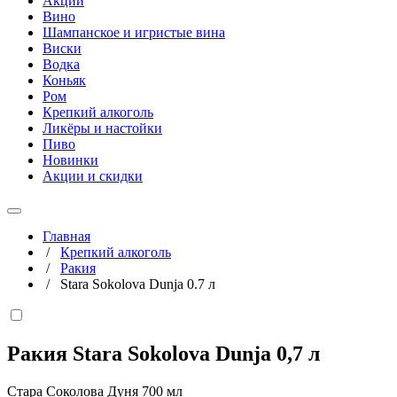
Акции
Вино
Шампанское и игристые вина
Виски
Водка
Коньяк
Ром
Крепкий алкоголь
Ликёры и настойки
Пиво
Новинки
Акции и скидки
Главная
/
Крепкий алкоголь
/
Ракия
/
Stara Sokolova Dunja 0.7 л
Ракия Stara Sokolova Dunja
0,7 л
Стара Соколова Дуня 700 мл