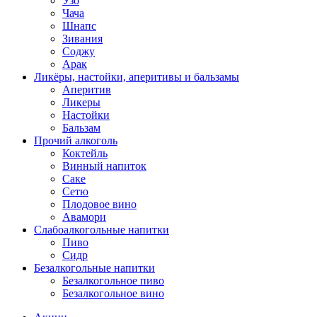
Узо
Чача
Шнапс
Зивания
Соджу
Арак
Ликёры, настойки, аперитивы и бальзамы
Аперитив
Ликеры
Настойки
Бальзам
Прочий алкоголь
Коктейль
Винный напиток
Саке
Сетю
Плодовое вино
Авамори
Слабоалкогольные напитки
Пиво
Сидр
Безалкогольные напитки
Безалкогольное пиво
Безалкогольное вино