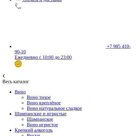
+7 985 410-
90-10
Ежедневно с 10:00 до 23:00
Весь каталог
Вино
Вино тихое
Вино креплёное
Вино натуральное сладкое
Шампанские и игристые
Шампанское
Вино игристое
Крепкий алкоголь
Виски