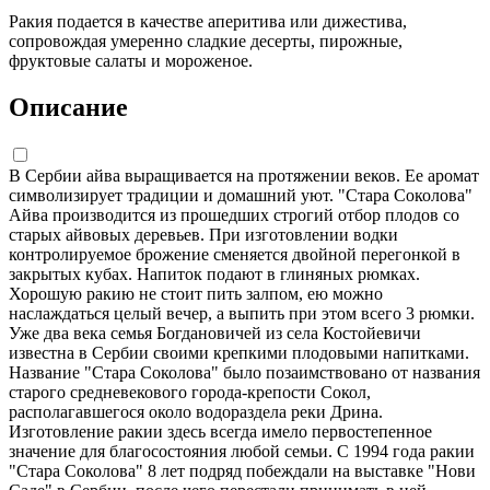
Ракия подается в качестве аперитива или дижестива,
сопровождая умеренно сладкие десерты, пирожные,
фруктовые салаты и мороженое.
Описание
В Сербии айва выращивается на протяжении веков. Ее аромат
символизирует традиции и домашний уют. "Стара Соколова"
Айва производится из прошедших строгий отбор плодов со
старых айвовых деревьев. При изготовлении водки
контролируемое брожение сменяется двойной перегонкой в
закрытых кубах. Напиток подают в глиняных рюмках.
Хорошую ракию не стоит пить залпом, ею можно
наслаждаться целый вечер, а выпить при этом всего 3 рюмки.
Уже два века семья Богдановичей из села Костойевичи
известна в Сербии своими крепкими плодовыми напитками.
Название "Стара Соколова" было позаимствовано от названия
старого средневекового города-крепости Сокол,
располагавшегося около водораздела реки Дрина.
Изготовление ракии здесь всегда имело первостепенное
значение для благосостояния любой семьи. С 1994 года ракии
"Стара Соколова" 8 лет подряд побеждали на выставке "Нови