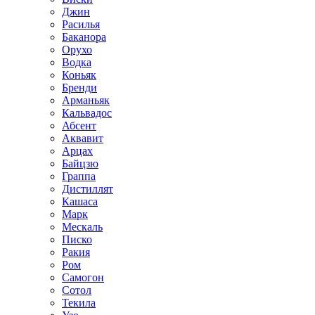
Джин
Расилья
Баканора
Орухо
Водка
Коньяк
Бренди
Арманьяк
Кальвадос
Абсент
Аквавит
Арцах
Байцзю
Граппа
Дистиллят
Кашаса
Марк
Мескаль
Писко
Ракия
Ром
Самогон
Сотол
Текила