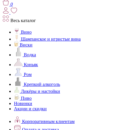
0
Весь каталог
Вино
Шампанское и игристые вина
Виски
Водка
Коньяк
Ром
Крепкий алкоголь
Ликёры и настойки
Пиво
Новинки
Акции и скидки
Корпоративным клиентам
Оплата и доставка