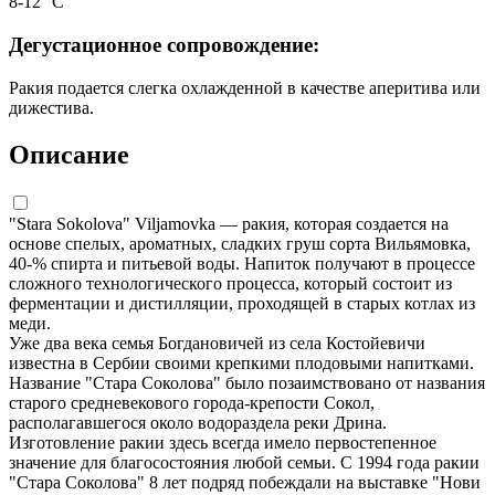
8-12 °C
Дегустационное сопровождение:
Ракия подается слегка охлажденной в качестве аперитива или
дижестива.
Описание
"Stara Sokolova" Viljamovka — ракия, которая создается на
основе спелых, ароматных, сладких груш сорта Вильямовка,
40-% спирта и питьевой воды. Напиток получают в процессе
сложного технологического процесса, который состоит из
ферментации и дистилляции, проходящей в старых котлах из
меди.
Уже два века семья Богдановичей из села Костойевичи
известна в Сербии своими крепкими плодовыми напитками.
Название "Стара Соколова" было позаимствовано от названия
старого средневекового города-крепости Сокол,
располагавшегося около водораздела реки Дрина.
Изготовление ракии здесь всегда имело первостепенное
значение для благосостояния любой семьи. С 1994 года ракии
"Стара Соколова" 8 лет подряд побеждали на выставке "Нови