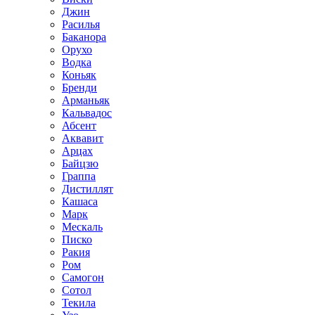
Джин
Расилья
Баканора
Орухо
Водка
Коньяк
Бренди
Арманьяк
Кальвадос
Абсент
Аквавит
Арцах
Байцзю
Граппа
Дистиллят
Кашаса
Марк
Мескаль
Писко
Ракия
Ром
Самогон
Сотол
Текила