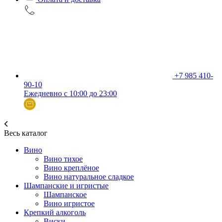
+7 985 410-
90-10
Ежедневно с 10:00 до 23:00
Весь каталог
Вино
Вино тихое
Вино креплёное
Вино натуральное сладкое
Шампанские и игристые
Шампанское
Вино игристое
Крепкий алкоголь
Виски