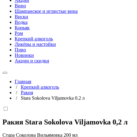
Акции
Вино
Шампанское и игристые вина
Виски
Водка
Коньяк
Ром
Крепкий алкоголь
Ликёры и настойки
Пиво
Новинки
Акции и скидки
Главная
/
Крепкий алкоголь
/
Ракия
/
Stara Sokolova Viljamovka 0.2 л
Ракия Stara Sokolova Viljamovka
0,2 л
Стара Соколова Вильямовка 200 мл