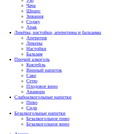
Узо
Чача
Шнапс
Зивания
Соджу
Арак
Ликёры, настойки, аперитивы и бальзамы
Аперитив
Ликеры
Настойки
Бальзам
Прочий алкоголь
Коктейль
Винный напиток
Саке
Сетю
Плодовое вино
Авамори
Слабоалкогольные напитки
Пиво
Сидр
Безалкогольные напитки
Безалкогольное пиво
Безалкогольное вино