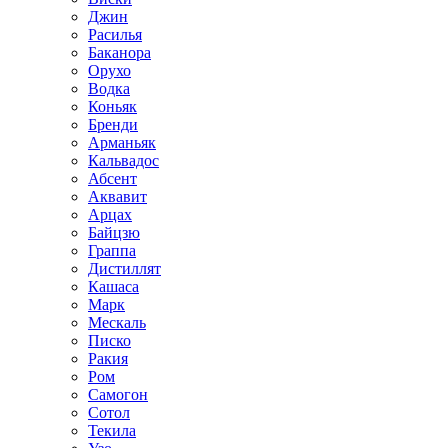
Джин
Расилья
Баканора
Орухо
Водка
Коньяк
Бренди
Арманьяк
Кальвадос
Абсент
Аквавит
Арцах
Байцзю
Граппа
Дистиллят
Кашаса
Марк
Мескаль
Писко
Ракия
Ром
Самогон
Сотол
Текила