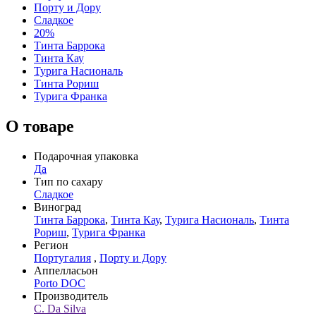
Порту и Дору
Сладкое
20%
Тинта Баррока
Тинта Кау
Турига Насиональ
Тинта Рориш
Турига Франка
О товаре
Подарочная упаковка
Да
Тип по сахару
Сладкое
Виноград
Тинта Баррока
,
Тинта Кау
,
Турига Насиональ
,
Тинта
Рориш
,
Турига Франка
Регион
Португалия
,
Порту и Дору
Аппелласьон
Porto DOC
Производитель
С. Da Silva