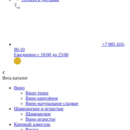
+7 985 410-
90-10
Ежедневно с 10:00 до 23:00
Весь каталог
Вино
Вино тихое
Вино креплёное
Вино натуральное сладкое
Шампанские и игристые
Шампанское
Вино игристое
Крепкий алкоголь
Виски