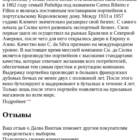
в 1862 году семьей Рибейра под названием Correa Ribeiro e
Filhos и являлась постоянным поставщиком портвейнов к
португальскому Королевскому дому. Между 1933 и 1957
годами Клемент значительно расширил свой бизнес. С самого
начала да Силва хотел развивать экспортный бизнес. Свои
первые шаги он осуществил на рынках Бразилии и Северной
Америки, после чего для него открылись двери в Европу и
Азию. Качество вин C. da Silva признано на международном
уровне. В настоящее время миссией компании Си. да Силва
является производство портвейнов с высокими стандартами
качества, которые отвечают желаниям всех потребителей,
обеспечивая тем самым престиж и репутацию компании.
Выдержку портвейна производят в больших французских
дубовых бочках не менее двух с половиной лет. После этого
вино бутилируют и выдерживают в бутылках в течение 4 лет.
Только лишь после этого портвейн появляется на прилавках
магазинов во всем мире.
Подробнее
Отзывы
Ваш отзыв о Далва Винтаж поможет другим покупателям
определиться с выбором.
Поделитесь своими впечатлениями.