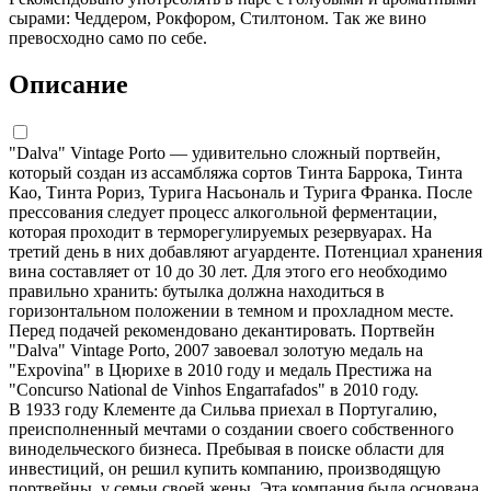
сырами: Чеддером, Рокфором, Стилтоном. Так же вино
превосходно само по себе.
Описание
"Dalva" Vintage Porto — удивительно сложный портвейн,
который создан из ассамбляжа сортов Тинта Баррока, Тинта
Као, Тинта Рориз, Турига Насьональ и Турига Франка. После
прессования следует процесс алкогольной ферментации,
которая проходит в терморегулируемых резервуарах. На
третий день в них добавляют агуарденте. Потенциал хранения
вина составляет от 10 до 30 лет. Для этого его необходимо
правильно хранить: бутылка должна находиться в
горизонтальном положении в темном и прохладном месте.
Перед подачей рекомендовано декантировать. Портвейн
"Dalva" Vintage Porto, 2007 завоевал золотую медаль на
"Expovina" в Цюрихе в 2010 году и медаль Престижа на
"Concurso National de Vinhos Engarrafados" в 2010 году.
В 1933 году Клементе да Сильва приехал в Португалию,
преисполненный мечтами о создании своего собственного
винодельческого бизнеса. Пребывая в поиске области для
инвестиций, он решил купить компанию, производящую
портвейны, у семьи своей жены. Эта компания была основана