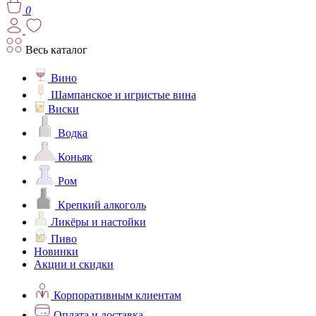
0
Весь каталог
Вино
Шампанское и игристые вина
Виски
Водка
Коньяк
Ром
Крепкий алкоголь
Ликёры и настойки
Пиво
Новинки
Акции и скидки
Корпоративным клиентам
Оплата и доставка