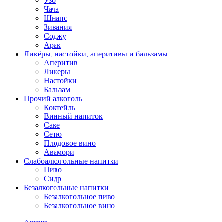
Узо
Чача
Шнапс
Зивания
Соджу
Арак
Ликёры, настойки, аперитивы и бальзамы
Аперитив
Ликеры
Настойки
Бальзам
Прочий алкоголь
Коктейль
Винный напиток
Саке
Сетю
Плодовое вино
Авамори
Слабоалкогольные напитки
Пиво
Сидр
Безалкогольные напитки
Безалкогольное пиво
Безалкогольное вино