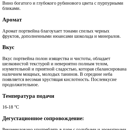
Вино богатого и глубокого рубинового цвета с пурпурными
бликами.
Аромат
Аромат портвейна благоухает тонами спелых черных
фруктов, дополненными нюансами шоколада и минералов.
Вкус
Вкус портвейна полон изящества и чистоты, обладает
шелковистой текстурой и невероятно полным телом,
изумительной и приятной сладостью, которая сбалансирована
наличием мощных, молодых танинов. В середине неба
появляется весомая хрустящая кислотность. Послевкусие
продолжительное.
Температура подачи
16-18 °С
Дегустационное сопровождение:
Рекомендовано употреблять в паре с голубыми и ароматными