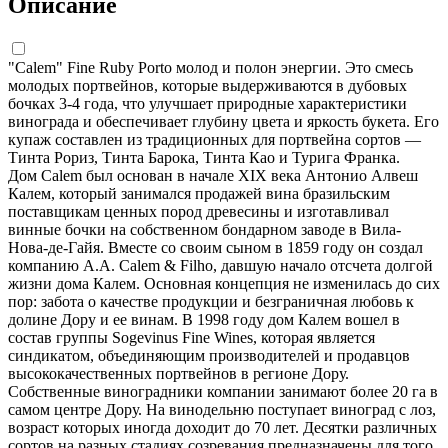
Описание
"Calem" Fine Ruby Porto молод и полон энергии. Это смесь
молодых портвейнов, которые выдерживаются в дубовых
бочках 3-4 года, что улучшает природные характеристики
винограда и обеспечивает глубину цвета и яркость букета. Его
купаж составлен из традиционных для портвейна сортов —
Тинта Рориз, Тинта Барока, Тинта Као и Турига Франка.
Дом Calem был основан в начале XIX века Антонио Алвеш
Калем, который занимался продажей вина бразильским
поставщикам ценных пород древесины и изготавливал
винные бочки на собственном бондарном заводе в Вила-
Нова-де-Гайя. Вместе со своим сыном в 1859 году он создал
компанию А.А. Calem & Filho, давшую начало отсчета долгой
жизни дома Калем. Основная концепция не изменилась до сих
пор: забота о качестве продукции и безграничная любовь к
долине Дору и ее винам. В 1998 году дом Калем вошел в
состав группы Sogevinus Fine Wines, которая является
синдикатом, объединяющим производителей и продавцов
высококачественных портвейнов в регионе Дору.
Собственные виноградники компании занимают более 20 га в
самом центре Дору. На винодельню поступает виноград с лоз,
возраст которых иногда доходит до 70 лет. Десятки различных
сортов на разных стадиях созревания предназначены для того,