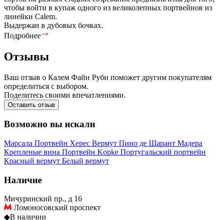
чтобы войти в купаж одного из великолепных портвейнов из
линейки Calem.
Выдержан в дубовых бочках.
Подробнее
Отзывы
Ваш отзыв о Калем Файн Руби поможет другим покупателям
определиться с выбором.
Поделитесь своими впечатлениями.
Оставить отзыв
Возможно вы искали
Марсала
Портвейн
Херес
Вермут
Пино де Шарант
Мадера
Крепленые вина
Портвейн Kopke
Португальский портвейн
Красный вермут
Белый вермут
Наличие
Мичуринский пр., д 16
Ломоносовский проспект
◆
В наличии