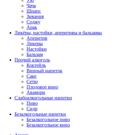
Узо
Чача
Шнапс
Зивания
Соджу
Арак
Ликёры, настойки, аперитивы и бальзамы
Аперитив
Ликеры
Настойки
Бальзам
Прочий алкоголь
Коктейль
Винный напиток
Саке
Сетю
Плодовое вино
Авамори
Слабоалкогольные напитки
Пиво
Сидр
Безалкогольные напитки
Безалкогольное пиво
Безалкогольное вино