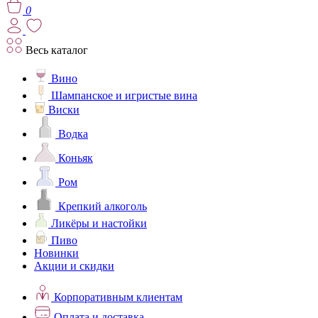
0
Весь каталог
Вино
Шампанское и игристые вина
Виски
Водка
Коньяк
Ром
Крепкий алкоголь
Ликёры и настойки
Пиво
Новинки
Акции и скидки
Корпоративным клиентам
Оплата и доставка