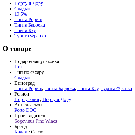
Порту и Дору
Сладкое
19.5%
Тинта Рориш
Тинта Баррока
Тинта Кау
Турига Франка
О товаре
Подарочная упаковка
Нет
Тип по сахару
Сладкое
Виноград
Тинта Рориш
,
Тинта Баррока
,
Тинта Кау
,
Турига Франка
Регион
Португалия
,
Порту и Дору
Аппелласьон
Porto DOC
Производитель
Sogevinus Fine Wines
Бренд
Калем
/ Calem