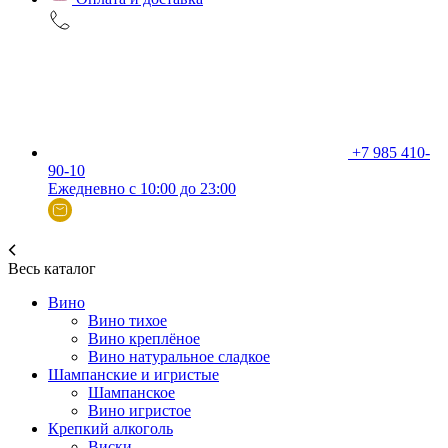
+7 985 410-
90-10
Ежедневно с 10:00 до 23:00
Весь каталог
Вино
Вино тихое
Вино креплёное
Вино натуральное сладкое
Шампанские и игристые
Шампанское
Вино игристое
Крепкий алкоголь
Виски