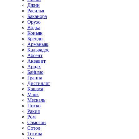
Джин
Расилья
Баканора
Орухо
Водка
Коньяк
Бренди
Арманьяк
Кальвадос
Абсент
Аквавит
Арцах
Байцзю
Граппа
Дистиллят
Кашаса
Марк
Мескаль
Писко
Ракия
Ром
Самогон
Сотол
Текила