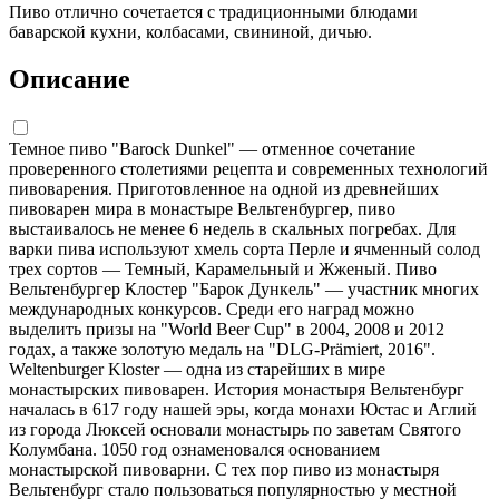
Пиво отлично сочетается с традиционными блюдами
баварской кухни, колбасами, свининой, дичью.
Описание
Темное пиво "Barock Dunkel" — отменное сочетание
проверенного столетиями рецепта и современных технологий
пивоварения. Приготовленное на одной из древнейших
пивоварен мира в монастыре Вельтенбургер, пиво
выстаивалось не менее 6 недель в скальных погребах. Для
варки пива используют хмель сорта Перле и ячменный солод
трех сортов — Темный, Карамельный и Жженый. Пиво
Вельтенбургер Клостер "Барок Дункель" — участник многих
международных конкурсов. Среди его наград можно
выделить призы на "World Beer Cup" в 2004, 2008 и 2012
годах, а также золотую медаль на "DLG-Prämiert, 2016".
Weltenburger Kloster — одна из старейших в мире
монастырских пивоварен. История монастыря Вельтенбург
началась в 617 году нашей эры, когда монахи Юстас и Аглий
из города Люксей основали монастырь по заветам Святого
Колумбана. 1050 год ознаменовался основанием
монастырской пивоварни. С тех пор пиво из монастыря
Вельтенбург стало пользоваться популярностью у местной