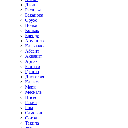
Джин
Расилья
Баканора
Орухо
Водка
Коньяк
Бренди
Арманьяк
Кальвадос
Абсент
Аквавит
Арцах
Байцзю
Граппа
Дистиллят
Кашаса
Марк
Мескаль
Писко
Ракия
Ром
Самогон
Сотол
Текила