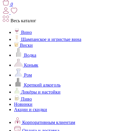
0
Весь каталог
Вино
Шампанское и игристые вина
Виски
Водка
Коньяк
Ром
Крепкий алкоголь
Ликёры и настойки
Пиво
Новинки
Акции и скидки
Корпоративным клиентам
Оплата и доставка