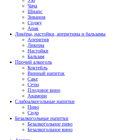
Узо
Чача
Шнапс
Зивания
Соджу
Арак
Ликёры, настойки, аперитивы и бальзамы
Аперитив
Ликеры
Настойки
Бальзам
Прочий алкоголь
Коктейль
Винный напиток
Саке
Сетю
Плодовое вино
Авамори
Слабоалкогольные напитки
Пиво
Сидр
Безалкогольные напитки
Безалкогольное пиво
Безалкогольное вино