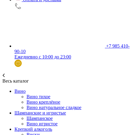
+7 985 410-
90-10
Ежедневно с 10:00 до 23:00
Весь каталог
Вино
Вино тихое
Вино креплёное
Вино натуральное сладкое
Шампанские и игристые
Шампанское
Вино игристое
Крепкий алкоголь
Виски