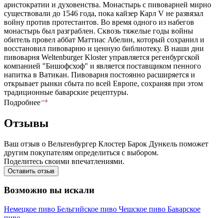
аристократии и духовенства. Монастырь с пивоварней мирно
существовали до 1546 года, пока кайзер Карл V не развязал
войну против протестантов. Во время одного из набегов
монастырь был разграблен. Сквозь тяжелые годы войны
обитель провел аббат Маттиас Абелин, который сохранил и
восстановил пивоварню и ценную библиотеку. В наши дни
пивоварня Weltenburger Kloster управляется регенбургской
компанией "Бишофсхоф" и является поставщиком пенного
напитка в Ватикан. Пивоварня постоянно расширяется и
открывает рынки сбыта по всей Европе, сохраняя при этом
традиционные баварские рецептуры.
Подробнее
Отзывы
Ваш отзыв о Вельтенбургер Клостер Барок Дункель поможет
другим покупателям определиться с выбором.
Поделитесь своими впечатлениями.
Оставить отзыв
Возможно вы искали
Немецкое пиво
Бельгийское пиво
Чешское пиво
Баварское
пиво