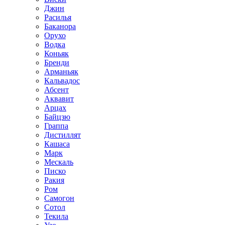
Джин
Расилья
Баканора
Орухо
Водка
Коньяк
Бренди
Арманьяк
Кальвадос
Абсент
Аквавит
Арцах
Байцзю
Граппа
Дистиллят
Кашаса
Марк
Мескаль
Писко
Ракия
Ром
Самогон
Сотол
Текила