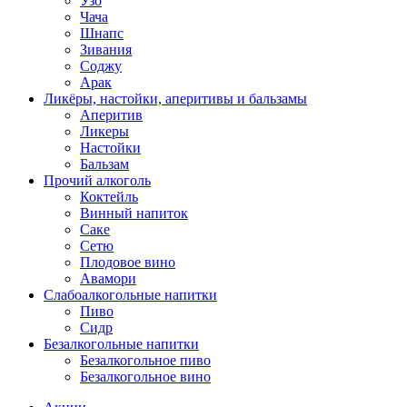
Узо
Чача
Шнапс
Зивания
Соджу
Арак
Ликёры, настойки, аперитивы и бальзамы
Аперитив
Ликеры
Настойки
Бальзам
Прочий алкоголь
Коктейль
Винный напиток
Саке
Сетю
Плодовое вино
Авамори
Слабоалкогольные напитки
Пиво
Сидр
Безалкогольные напитки
Безалкогольное пиво
Безалкогольное вино