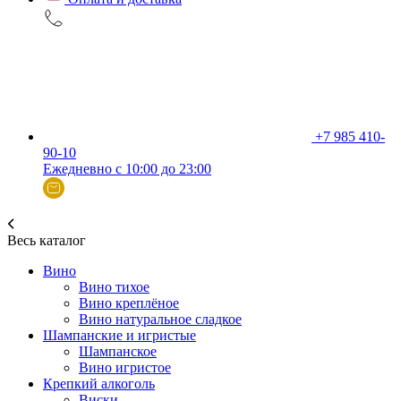
+7 985 410-
90-10
Ежедневно с 10:00 до 23:00
Весь каталог
Вино
Вино тихое
Вино креплёное
Вино натуральное сладкое
Шампанские и игристые
Шампанское
Вино игристое
Крепкий алкоголь
Виски