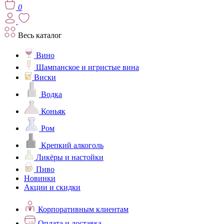
0
Весь каталог
Вино
Шампанское и игристые вина
Виски
Водка
Коньяк
Ром
Крепкий алкоголь
Ликёры и настойки
Пиво
Новинки
Акции и скидки
Корпоративным клиентам
Оплата и доставка