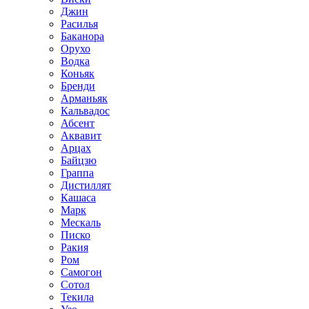
Джин
Расилья
Баканора
Орухо
Водка
Коньяк
Бренди
Арманьяк
Кальвадос
Абсент
Аквавит
Арцах
Байцзю
Граппа
Дистиллят
Кашаса
Марк
Мескаль
Писко
Ракия
Ром
Самогон
Сотол
Текила