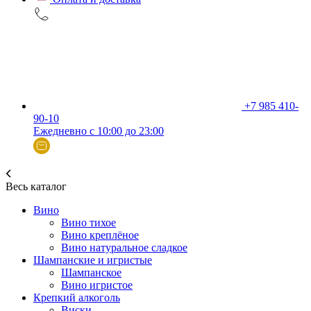
+7 985 410-
90-10
Ежедневно с 10:00 до 23:00
Весь каталог
Вино
Вино тихое
Вино креплёное
Вино натуральное сладкое
Шампанские и игристые
Шампанское
Вино игристое
Крепкий алкоголь
Виски