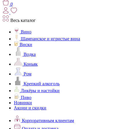
0
Весь каталог
Вино
Шампанское и игристые вина
Виски
Водка
Коньяк
Ром
Крепкий алкоголь
Ликёры и настойки
Пиво
Новинки
Акции и скидки
Корпоративным клиентам
Оплата и доставка