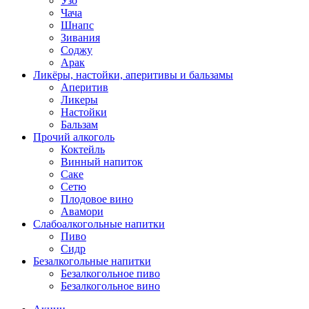
Узо
Чача
Шнапс
Зивания
Соджу
Арак
Ликёры, настойки, аперитивы и бальзамы
Аперитив
Ликеры
Настойки
Бальзам
Прочий алкоголь
Коктейль
Винный напиток
Саке
Сетю
Плодовое вино
Авамори
Слабоалкогольные напитки
Пиво
Сидр
Безалкогольные напитки
Безалкогольное пиво
Безалкогольное вино