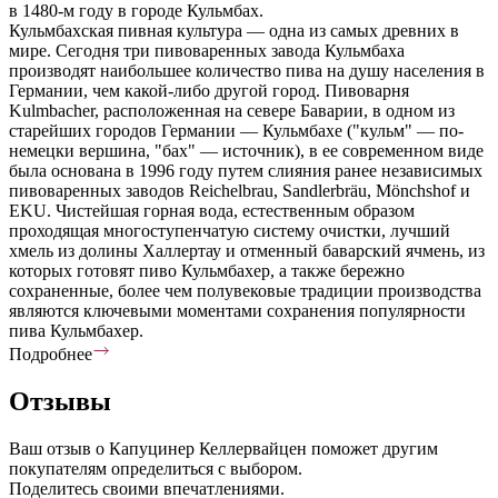
в 1480-м году в городе Кульмбах.
Кульмбахская пивная культура — одна из самых древних в
мире. Сегодня три пивоваренных завода Кульмбаха
производят наибольшее количество пива на душу населения в
Германии, чем какой-либо другой город. Пивоварня
Kulmbacher, расположенная на севере Баварии, в одном из
старейших городов Германии — Кульмбахе ("кульм" — по-
немецки вершина, "бах" — источник), в ее современном виде
была основана в 1996 году путем слияния ранее независимых
пивоваренных заводов Reichelbrau, Sandlerbräu, Mönchshof и
EKU. Чистейшая горная вода, естественным образом
проходящая многоступенчатую систему очистки, лучший
хмель из долины Халлертау и отменный баварский ячмень, из
которых готовят пиво Кульмбахер, а также бережно
сохраненные, более чем полувековые традиции производства
являются ключевыми моментами сохранения популярности
пива Кульмбахер.
Подробнее
Отзывы
Ваш отзыв о Капуцинер Келлервайцен поможет другим
покупателям определиться с выбором.
Поделитесь своими впечатлениями.