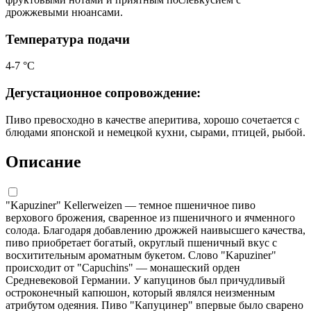
дрожжевыми нюансами.
Температура подачи
4-7 °С
Дегустационное сопровождение:
Пиво превосходно в качестве аперитива, хорошо сочетается с
блюдами японской и немецкой кухни, сырами, птицей, рыбой.
Описание
"Kapuziner" Kellerweizen — темное пшеничное пиво
верхового брожения, сваренное из пшеничного и ячменного
солода. Благодаря добавлению дрожжей наивысшего качества,
пиво приобретает богатый, округлый пшеничный вкус с
восхитительным ароматным букетом. Слово "Kapuziner"
происходит от "Capuchins" — монашеский орден
Средневековой Германии. У капуцинов был причудливый
остроконечный капюшон, который являлся неизменным
атрибутом одеяния. Пиво "Капуцинер" впервые было сварено