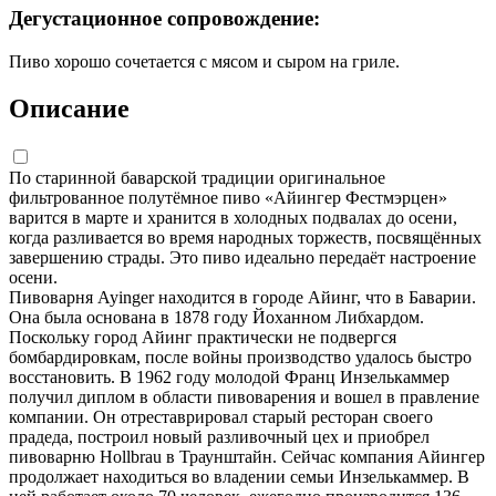
Дегустационное сопровождение:
Пиво хорошо сочетается с мясом и сыром на гриле.
Описание
По старинной баварской традиции оригинальное
фильтрованное полутёмное пиво «Айингер Фестмэрцен»
варится в марте и хранится в холодных подвалах до осени,
когда разливается во время народных торжеств, посвящённых
завершению страды. Это пиво идеально передаёт настроение
осени.
Пивоварня Ayinger находится в городе Айинг, что в Баварии.
Она была основана в 1878 году Йоханном Либхардом.
Поскольку город Айинг практически не подвергся
бомбардировкам, после войны производство удалось быстро
восстановить. В 1962 году молодой Франц Инзелькаммер
получил диплом в области пивоварения и вошел в правление
компании. Он отреставрировал старый ресторан своего
прадеда, построил новый разливочный цех и приобрел
пивоварню Hollbrau в Траунштайн. Сейчас компания Айингер
продолжает находиться во владении семьи Инзелькаммер. В