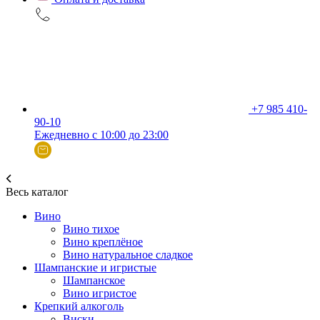
+7 985 410-
90-10
Ежедневно с 10:00 до 23:00
Весь каталог
Вино
Вино тихое
Вино креплёное
Вино натуральное сладкое
Шампанские и игристые
Шампанское
Вино игристое
Крепкий алкоголь
Виски