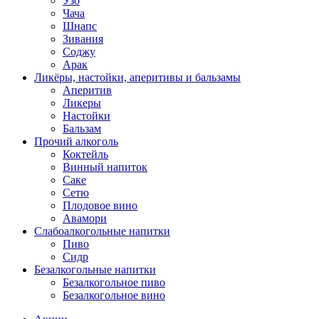
Узо
Чача
Шнапс
Зивания
Соджу
Арак
Ликёры, настойки, аперитивы и бальзамы
Аперитив
Ликеры
Настойки
Бальзам
Прочий алкоголь
Коктейль
Винный напиток
Саке
Сетю
Плодовое вино
Авамори
Слабоалкогольные напитки
Пиво
Сидр
Безалкогольные напитки
Безалкогольное пиво
Безалкогольное вино