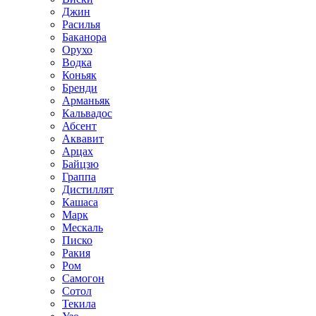
Джин
Расилья
Баканора
Орухо
Водка
Коньяк
Бренди
Арманьяк
Кальвадос
Абсент
Аквавит
Арцах
Байцзю
Граппа
Дистиллят
Кашаса
Марк
Мескаль
Писко
Ракия
Ром
Самогон
Сотол
Текила