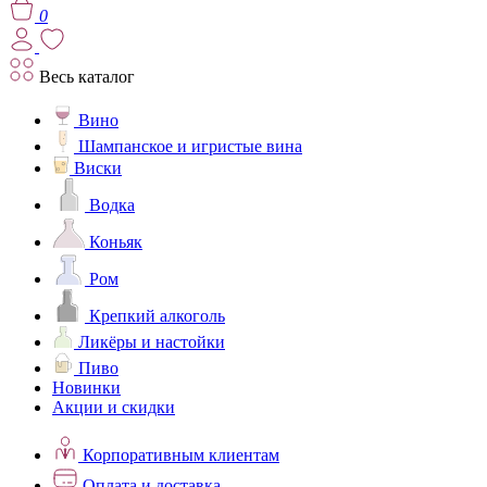
0
Весь каталог
Вино
Шампанское и игристые вина
Виски
Водка
Коньяк
Ром
Крепкий алкоголь
Ликёры и настойки
Пиво
Новинки
Акции и скидки
Корпоративным клиентам
Оплата и доставка