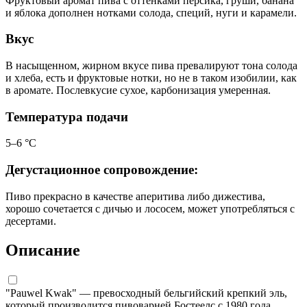
Фруктовый аромат пива с оттенками персика, груши, банана
и яблока дополнен нотками солода, специй, нуги и карамели.
Вкус
В насыщенном, жирном вкусе пива превалируют тона солода
и хлеба, есть и фруктовые нотки, но не в таком изобилии, как
в аромате. Послевкусие сухое, карбонизация умеренная.
Температура подачи
5–6 °C
Дегустационное сопровождение:
Пиво прекрасно в качестве аперитива либо дижестива,
хорошо сочетается с дичью и лососем, может употребляться с
десертами.
Описание
"Pauwel Kwak" — превосходный бельгийский крепкий эль,
который производится пивоварней Бостеелс с 1980 года,