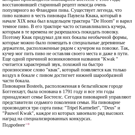
восстановившей старинный рецепт некогда очень
популярного во Фландрии пива. Существует легенда, что
пиво названо в честь пивовара Паувела Квака, который в
начале XIX века был владельцем трактира "De Hoorn" и варил
темное пиво. В его трактире часто останавливались кучера,
которым в те времена не разрешалось покидать повозку.
Поэтому Квак придумал для них бокалы необычной формы,
которые можно было помещать в специальные деревянные
держатели, расположенные рядом с кучером на повозке. Так,
кучер мог пить пиво не оставляя своего места и даже в пути.
Еще одной причиной возникновения названия "Kwak "
считается характерный звук, похожий на быстро
произносимое слово "квак", который появляется как только
воздух в бокале с пивом достигнет нижней шарообразной
части бокала.
Пивоварня Bosteels, расположенная в бельгийском городе
Боггенхаут, была основана в 1791 году и все эти годы
принадлежит семье Бостеелс. Сегодня пивоварней управляют
представители седьмого поколения семьи. На пивоварне
производятся три сорта пива: "Tripel Karmeliet", "Deus" и
"Pauwel Kwak", каждое из которых завоевало ряд высоких
наград на специализированных конкурсах.
Подробнее