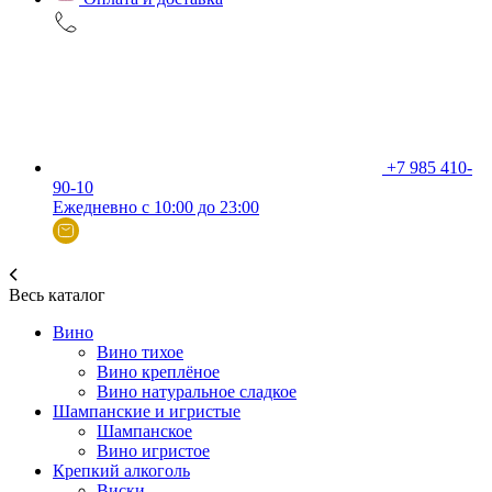
+7 985 410-
90-10
Ежедневно с 10:00 до 23:00
Весь каталог
Вино
Вино тихое
Вино креплёное
Вино натуральное сладкое
Шампанские и игристые
Шампанское
Вино игристое
Крепкий алкоголь
Виски