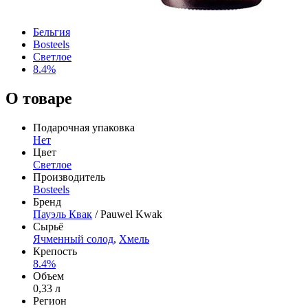
Бельгия
Bosteels
Светлое
8.4%
О товаре
Подарочная упаковка
Нет
Цвет
Светлое
Производитель
Bosteels
Бренд
Пауэль Квак
/ Pauwel Kwak
Сырьё
Ячменный солод
,
Хмель
Крепость
8.4%
Объем
0,33 л
Регион