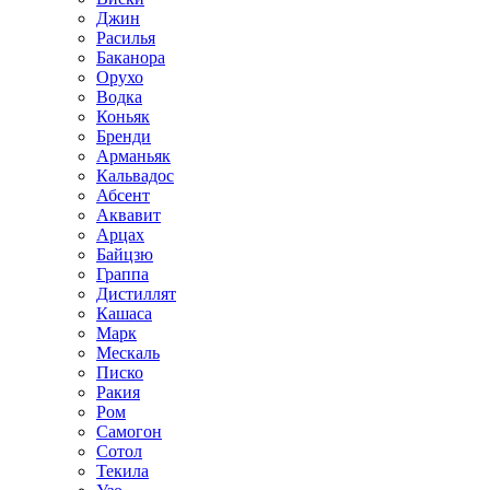
Джин
Расилья
Баканора
Орухо
Водка
Коньяк
Бренди
Арманьяк
Кальвадос
Абсент
Аквавит
Арцах
Байцзю
Граппа
Дистиллят
Кашаса
Марк
Мескаль
Писко
Ракия
Ром
Самогон
Сотол
Текила