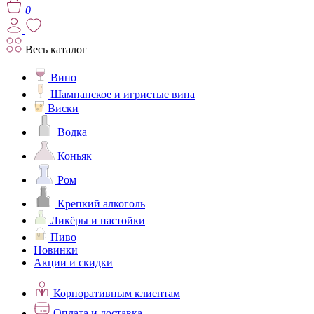
0
Весь каталог
Вино
Шампанское и игристые вина
Виски
Водка
Коньяк
Ром
Крепкий алкоголь
Ликёры и настойки
Пиво
Новинки
Акции и скидки
Корпоративным клиентам
Оплата и доставка