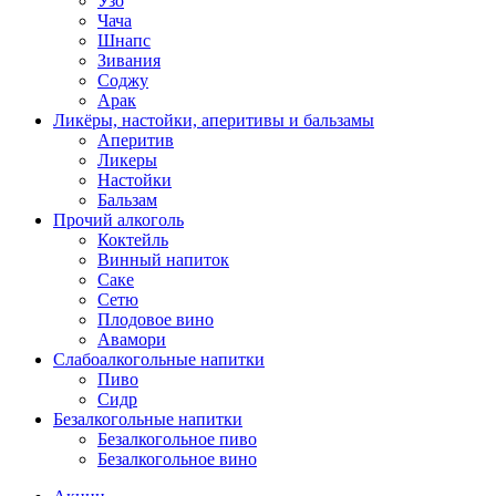
Узо
Чача
Шнапс
Зивания
Соджу
Арак
Ликёры, настойки, аперитивы и бальзамы
Аперитив
Ликеры
Настойки
Бальзам
Прочий алкоголь
Коктейль
Винный напиток
Саке
Сетю
Плодовое вино
Авамори
Слабоалкогольные напитки
Пиво
Сидр
Безалкогольные напитки
Безалкогольное пиво
Безалкогольное вино