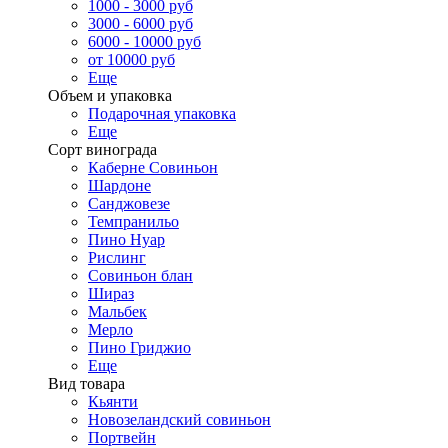
1000 - 3000 руб
3000 - 6000 руб
6000 - 10000 руб
от 10000 руб
Еще
Объем и упаковка
Подарочная упаковка
Еще
Сорт винограда
Каберне Совиньон
Шардоне
Санджовезе
Темпранильо
Пино Нуар
Рислинг
Совиньон блан
Шираз
Мальбек
Мерло
Пино Гриджио
Еще
Вид товара
Кьянти
Новозеландский совиньон
Портвейн