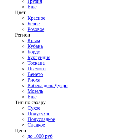
Грузия
Еще
Цвет
Красное
Белое
Розовое
Регион
Крым
Кубань
Бордо
Бургундия
Тоскана
Пьемонт
Венето
Риоха
Рибера дель Дуэро
Мозель
Еще
Тип по сахару
Сухое
Полусухое
Полусладкое
Сладкое
Цена
до 1000 руб