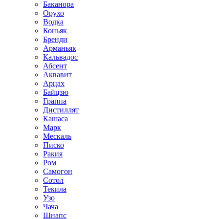
Баканора
Орухо
Водка
Коньяк
Бренди
Арманьяк
Кальвадос
Абсент
Аквавит
Арцах
Байцзю
Граппа
Дистиллят
Кашаса
Марк
Мескаль
Писко
Ракия
Ром
Самогон
Сотол
Текила
Узо
Чача
Шнапс