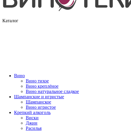
Каталог
Вино
Вино тихое
Вино креплёное
Вино натуральное сладкое
Шампанские и игристые
Шампанское
Вино игристое
Крепкий алкоголь
Виски
Джин
Расилья