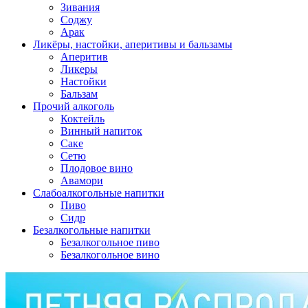
Зивания
Соджу
Арак
Ликёры, настойки, аперитивы и бальзамы
Аперитив
Ликеры
Настойки
Бальзам
Прочий алкоголь
Коктейль
Винный напиток
Саке
Сетю
Плодовое вино
Авамори
Слабоалкогольные напитки
Пиво
Сидр
Безалкогольные напитки
Безалкогольное пиво
Безалкогольное вино